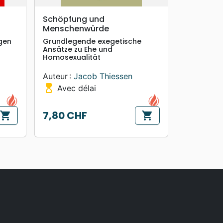
search
APERÇU RAPIDE
Schöpfung und
Menschenwürde
gen
Grundlegende exegetische
Ansätze zu Ehe und
Homosexualität
Auteur :
Jacob Thiessen
hourglass_top
Avec délai
7,80 CHF
shopping_cart
shopping_cart
Prix