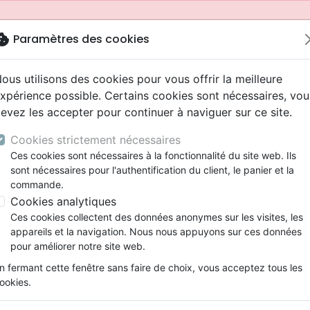
okie
Paramètres des cookies
ous utilisons des cookies pour vous offrir la meilleure
xpérience possible. Certains cookies sont nécessaires, vou
evez les accepter pour continuer à naviguer sur ce site.
Cookies strictement nécessaires
Ces cookies sont nécessaires à la fonctionnalité du site web. Ils
sont nécessaires pour l'authentification du client, le panier et la
commande.
Cookies analytiques
Nouveautés
Bibles
Livres
Jeunesse
Ces cookies collectent des données anonymes sur les visites, les
appareils et la navigation. Nous nous appuyons sur ces données
eaux Testaments
ine
 ans
lations
ns animés
s
Etude biblique
Bandes dessinées
Adolescents, jeunes
Rap, Hip-hop
Films, fiction
Jeux
pour améliorer notre site web.
ons
cation
2 ans
ry, Latino, Folk
gnement, conférences
elisation
Segond 21
Famille, couple
Bibles jeunesse
Instrumental
Documentaires, reportage
Accessoires de Bible
mmande depuis votre pays (United States).
n fermant cette fenêtre sans faire de choix, vous acceptez tous les
iles
e
ro
iels
Segond
Souffrance, Relation d'aide
Louange, Adoration
Papeterie
ookies.
k
elisation
esse
NEG
Santé
Hardrock, Métal
cations
ts
l, Soul
Darby
Ethique, société, politique
Pop, Rock