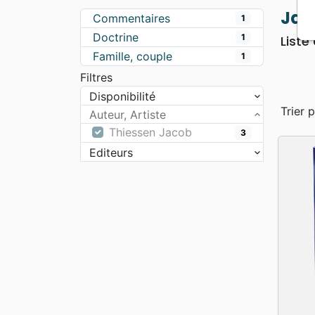
Apologétique
Form
Jac
Commentaires
1
Doctrine
1
Liste
Famille, couple
1
Filtres
Disponibilité
Trier p
Auteur, Artiste
Thiessen Jacob
3
Editeurs