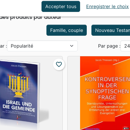
ation
Événements actuels
ob Thiessen
Accepter tous
Enregistrer le choix
 des produits par auteur
Famille, couple
Nouveau Testa
ar :
Par page :
favorite_border