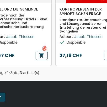
search
search
APERÇU RAPIDE
APERÇU RAPIDE
EL UND DIE GEMEINDE
KONTROVERSEN IN DER
SYNOPTISCHEN FRAGE
Frage nach der
erherstellung Israels - eine
Standpunkte, Untersuchun
eneutische und
und Lösungsansätze zur
etische Herausforderung
Entstehung der ersten drei
Evangelien
ur :
Jacob Thiessen
Auteur :
Jacob Thiessen
check
isponible
Disponible
67 CHF
27,19 CHF
shopping_cart
Prix
age 1-3 de 3 article(s)
ck
S'inscrire