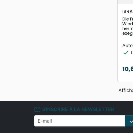
ISRA
Die 
Wied
herm
exeg
Aute
check
D
10,
Prix
Affich
mail_outline
S'INSCRIRE À LA NEWSLETTER
che