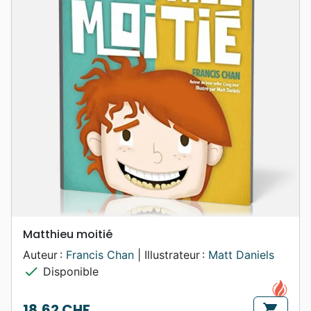
Matthieu moitié
Auteur :
Francis Chan
| Illustrateur :
Matt Daniels
check
Disponible
18,62 CHF
shopping_cart