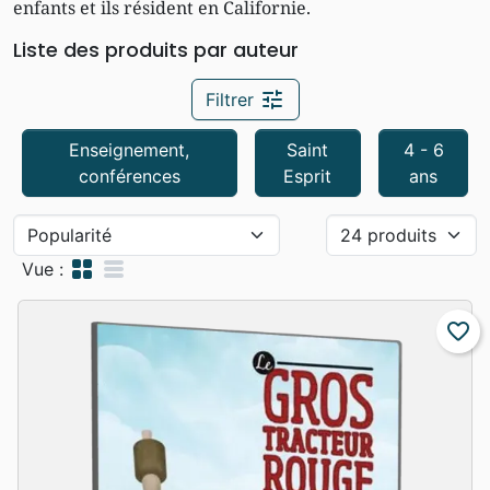
enfants et ils résident en Californie.
Liste des produits par auteur
tune
Filtrer
Enseignement,
Saint
4 - 6
conférences
Esprit
ans
grid_view
table_rows
Vue :
favorite_border