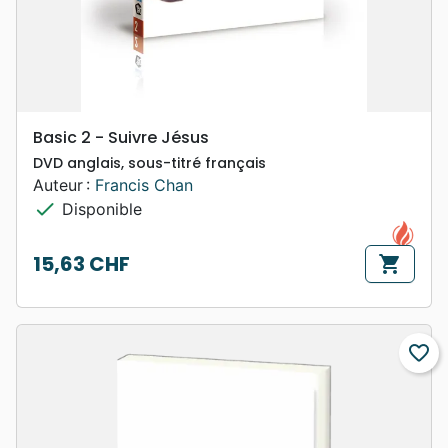
Basic 2 - Suivre Jésus
DVD anglais, sous-titré français
Auteur :
Francis Chan
check
Disponible
15,63 CHF
shopping_cart
Prix
favorite_border