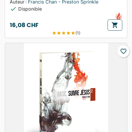
Auteur :
Francis Chan
-
Preston Sprinkle
check
Disponible
16,08 CHF
shopping_cart
Prix
(1)
star
star
star
star
star
favorite_border