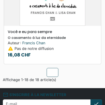
Você e eu para sempre
O casamento à luz da eternidade
Auteur :
Francis Chan
warning
Pas de notre diffusion
16,08 CHF
Prix
chevron_u
Affichage 1-18 de 18 article(s)
mail_outline
S'INSCRIRE À LA NEWSLETTER
check
S'i