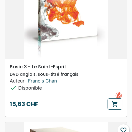
Basic 3 - Le Saint-Esprit
DVD anglais, sous-titré français
Auteur :
Francis Chan
check
Disponible
15,63 CHF
shopping_cart
Prix
favorite_border