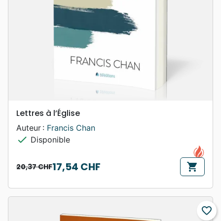
Lettres à l’Église
Auteur :
Francis Chan
check
Disponible
17,54 CHF
shopping_cart
20,37 CHF
Prix de base
Prix
favorite_border