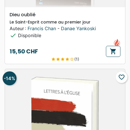
Dieu oublié
Le Saint-Esprit comme au premier jour
Auteur :
Francis Chan
-
Danae Yankoski
check
Disponible
15,50 CHF
shopping_cart
Prix
(1)
star
star
star
star
star_border
favorite_border
-14%