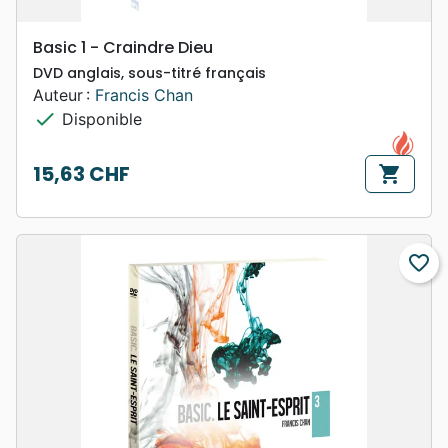
Basic 1 - Craindre Dieu
DVD anglais, sous-titré français
Auteur :
Francis Chan
check
Disponible
15,63 CHF
shopping_cart
Prix
favorite_border