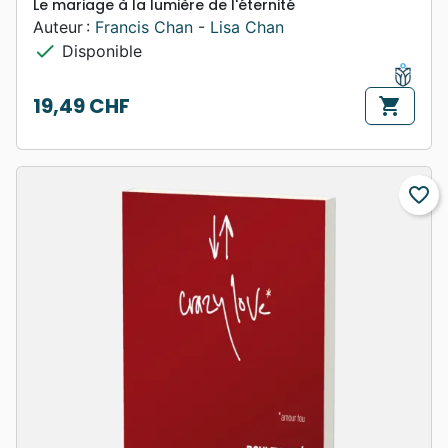
Le mariage à la lumière de l'éternité
Auteur :
Francis Chan
-
Lisa Chan
check
Disponible
19,49 CHF
shopping_cart
Prix
favorite_border