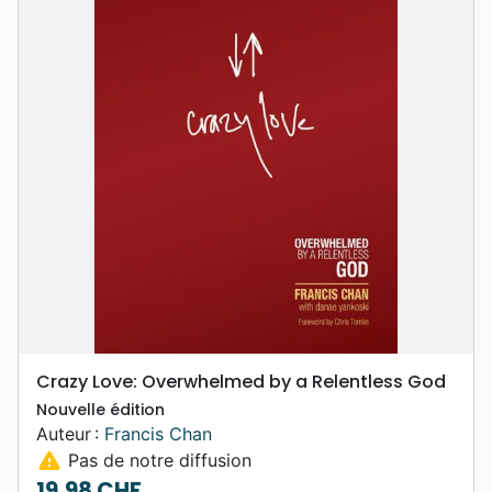
Crazy Love: Overwhelmed by a Relentless God
Nouvelle édition
Auteur :
Francis Chan
warning
Pas de notre diffusion
19,98 CHF