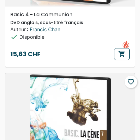
Basic 4 - La Communion
DVD anglais, sous-titré français
Auteur :
Francis Chan
check
Disponible
15,63 CHF
shopping_cart
Prix
favorite_border