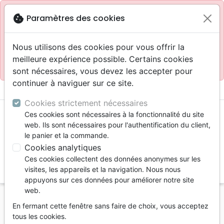
Site réservé aux professionnels
block
cookie
Paramètres des cookies
Accès pour les professionnels :
Se connecter
Nous utilisons des cookies pour vous offrir la
meilleure expérience possible. Certains cookies
Site pour le grand public :
La Maison de la Bible
.
sont nécessaires, vous devez les accepter pour
continuer à naviguer sur ce site.
menu
shopping_cart
account_circle
Cookies strictement nécessaires
Ces cookies sont nécessaires à la fonctionnalité du site
web. Ils sont nécessaires pour l'authentification du client,
le panier et la commande.
Cookies analytiques
Ces cookies collectent des données anonymes sur les
search
visites, les appareils et la navigation. Nous nous
appuyons sur ces données pour améliorer notre site
Reche
web.
En fermant cette fenêtre sans faire de choix, vous acceptez
Vous ne pouvez pas créer de nouvelle commande
tous les cookies.
depuis votre pays (United States).