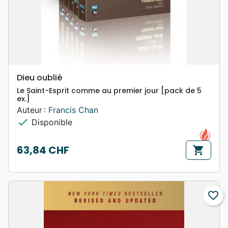
Dieu oublié
Le Saint-Esprit comme au premier jour [pack de 5
ex.]
Auteur :
Francis Chan
check
Disponible
63,84 CHF
shopping_cart
Prix
favorite_border