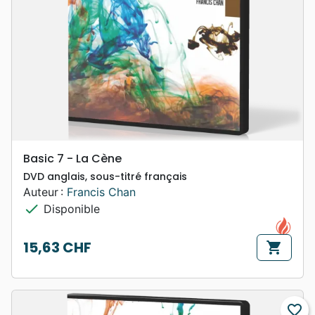
Basic 7 - La Cène
DVD anglais, sous-titré français
Auteur :
Francis Chan
check
Disponible
15,63 CHF
shopping_cart
Prix
favorite_border