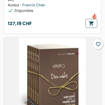
Auteur :
Francis Chan
check
Disponible
127,19 CHF
shopping_cart
Prix
favorite_border