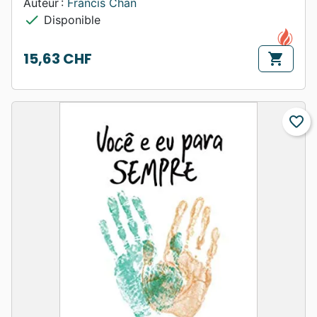
Auteur :
Francis Chan
check
Disponible
15,63 CHF
shopping_cart
Prix
favorite_border