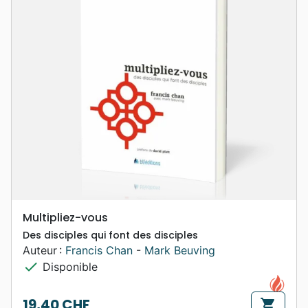
Multipliez-vous
Des disciples qui font des disciples
Auteur :
Francis Chan
-
Mark Beuving
check
Disponible
19,40 CHF
shopping_cart