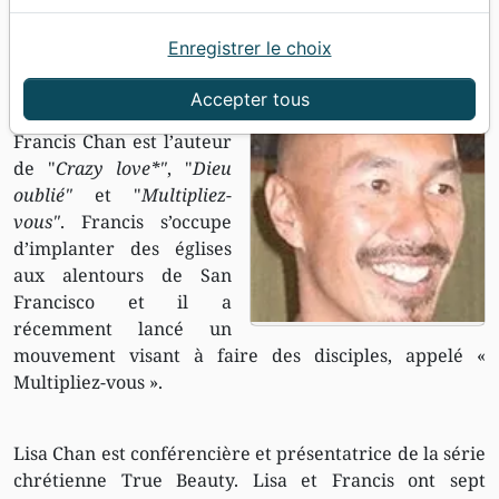
Enregistrer le choix
Accueil
Auteurs
Chan Francis
Francis Chan
Accepter tous
Francis Chan est l’auteur
de "
Crazy love*"
, "
Dieu
oublié"
et "
Multipliez-
vous"
. Francis s’occupe
d’implanter des églises
aux alentours de San
Francisco et il a
récemment lancé un
mouvement visant à faire des disciples, appelé «
Multipliez-vous ».
Lisa Chan est conférencière et présentatrice de la série
chrétienne True Beauty. Lisa et Francis ont sept