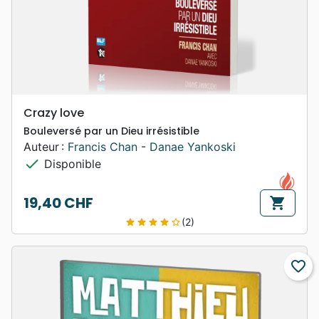
Crazy love
Bouleversé par un Dieu irrésistible
Auteur :
Francis Chan
-
Danae Yankoski
check
Disponible
19,40 CHF
shopping_cart
Prix
(2)
star
star
star
star
star_border
favorite_border