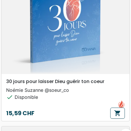
30 jours pour laisser Dieu guérir ton coeur
Noémie Suzanne @soeur_co
check
Disponible
15,59 CHF
shopping_cart
Prix