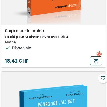
Surpris par la crainte
La clé pour vraiment vivre avec Dieu
Natha
check
Disponible
18,42 CHF
shopping_cart
Prix
favorite_border