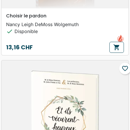
Choisir le pardon
Nancy Leigh DeMoss Wolgemuth
check
Disponible
13,16 CHF
shopping_cart
Prix
favorite_border