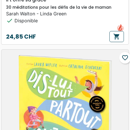
30 méditations pour les défis de la vie de maman
Sarah Walton - Linda Green
check
Disponible
24,85 CHF
shopping_cart
Prix
favorite_border