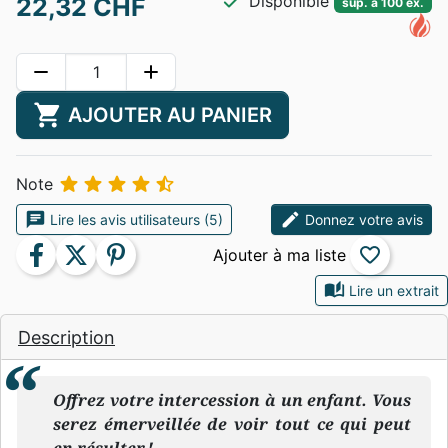
check
Disponible
22,32 CHF
sup. à 100 ex.
remove
add
shopping_cart
AJOUTER AU PANIER





Note
chat
edit
Lire les avis utilisateurs (5)
Donnez votre avis
facebook
twitter
pinterest
favorite_border
auto_stories
Lire un extrait
Description
Offrez votre intercession à un enfant. Vous
serez émerveillée de voir tout ce qui peut