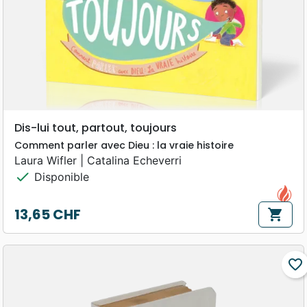
Dis-lui tout, partout, toujours
Comment parler avec Dieu : la vraie histoire
Laura Wifler | Catalina Echeverri
check
Disponible
13,65 CHF
shopping_cart
Prix
favorite_border