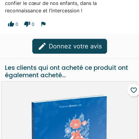
confier le cœur de nos enfants, dans la
reconnaissance et l’intercession !
thumb_up
thumb_down
flag
0
0
edit
Donnez votre avis
Les clients qui ont acheté ce produit ont
également acheté...
favorite_border