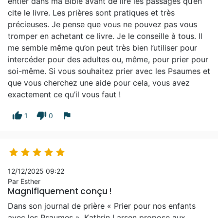
entier dans ma Bible avant de lire les passages qu’en
cite le livre. Les prières sont pratiques et très
précieuses. Je pense que vous ne pouvez pas vous
tromper en achetant ce livre. Je le conseille à tous. Il
me semble même qu’on peut très bien l’utiliser pour
intercéder pour des adultes ou, même, pour prier pour
soi-même. Si vous souhaitez prier avec les Psaumes et
que vous cherchez une aide pour cela, vous avez
exactement ce qu’il vous faut !
thumb_up
thumb_down
flag
1
0





12/12/2025 09:22
Par Esther
Magnifiquement conçu !
Dans son journal de prière « Prier pour nos enfants
avec les Psaumes », Kathrin Larsen propose aux