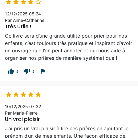





12/12/2025 08:24
Par Anne-Catherine
Très utile !
Ce livre sera d’une grande utilité pour prier pour nos
enfants, c’est toujours très pratique et inspirant d’avoir
un ouvrage que l’on peut annoter et qui nous aide à
organiser nos prières de manière systématique !
thumb_up
thumb_down
flag
0
0





10/12/2025 07:32
Par Marie-Pierre
Un vrai plaisir
J’ai pris un vrai plaisir à lire ces prières en ajoutant le
prénom d’un de mes enfants. Une façon efficace de