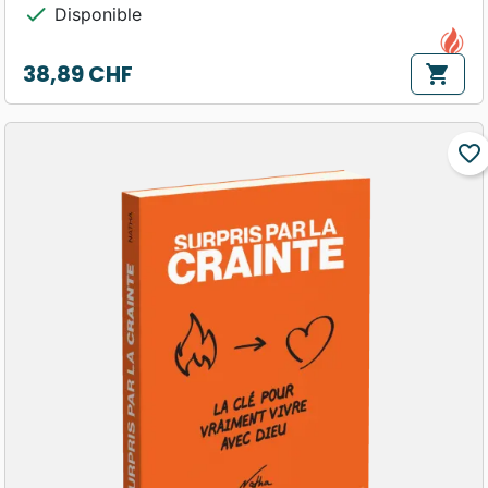
check
Disponible
38,89 CHF
shopping_cart
Prix
favorite_border