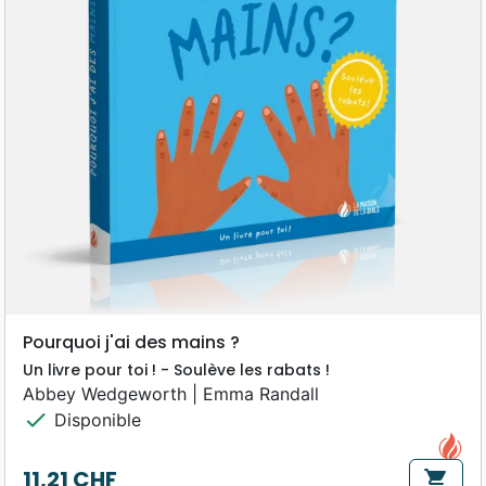
Pourquoi j'ai des mains ?
Un livre pour toi ! - Soulève les rabats !
Abbey Wedgeworth | Emma Randall
check
Disponible
11,21 CHF
shopping_cart