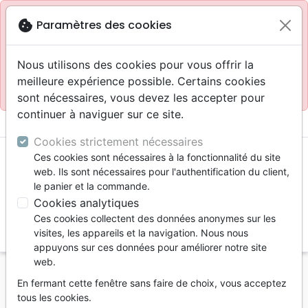
Site réservé aux professionnels
block
cookie
Paramètres des cookies
Accès pour les professionnels :
Se connecter
Nous utilisons des cookies pour vous offrir la
meilleure expérience possible. Certains cookies
Site pour le grand public :
La Maison de la Bible
.
sont nécessaires, vous devez les accepter pour
continuer à naviguer sur ce site.
menu
shopping_cart
account_circle
Cookies strictement nécessaires
Ces cookies sont nécessaires à la fonctionnalité du site
web. Ils sont nécessaires pour l'authentification du client,
le panier et la commande.
Cookies analytiques
Ces cookies collectent des données anonymes sur les
search
visites, les appareils et la navigation. Nous nous
appuyons sur ces données pour améliorer notre site
Reche
web.
En fermant cette fenêtre sans faire de choix, vous acceptez
Vous ne pouvez pas créer de nouvelle commande
tous les cookies.
depuis votre pays (United States).