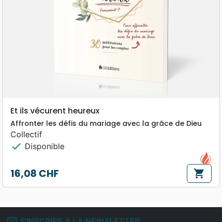
Et ils vécurent heureux
Affronter les défis du mariage avec la grâce de Dieu
Collectif
check
Disponible
16,08 CHF
shopping_cart
Prix
mail_outline
S'INSCRIRE À LA NEWSLETTER