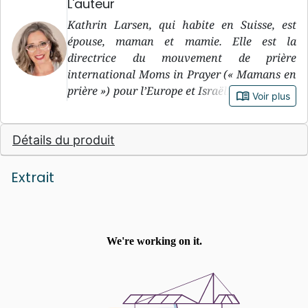
L'auteur
Kathrin Larsen, qui habite en Suisse, est
épouse, maman et mamie. Elle est la
directrice du mouvement de prière
international Moms in Prayer (« Mamans en
prière ») pour l’Europe et Israël. Sa vision est
book_open
Voir plus
de voir le plus grand nombre possible de
mamans et de mamies intercéder en faveur
Détails du produit
de la jeune génération et proclamer les
promesses de Dieu pour leurs enfants et
petits-enfants.
Extrait