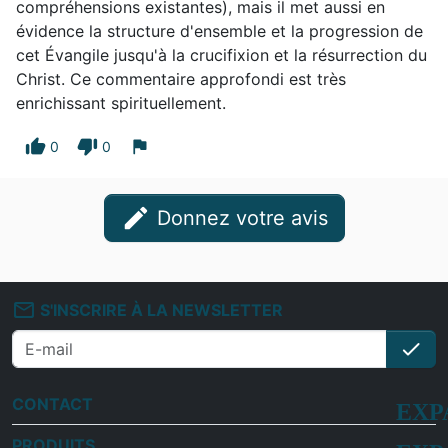
compréhensions existantes), mais il met aussi en
évidence la structure d'ensemble et la progression de
cet Évangile jusqu'à la crucifixion et la résurrection du
Christ. Ce commentaire approfondi est très
enrichissant spirituellement.
thumb_up
thumb_down
flag
0
0
edit
Donnez votre avis
mail_outline
S'INSCRIRE À LA NEWSLETTER
check
S'i
CONTACT
PRODUITS