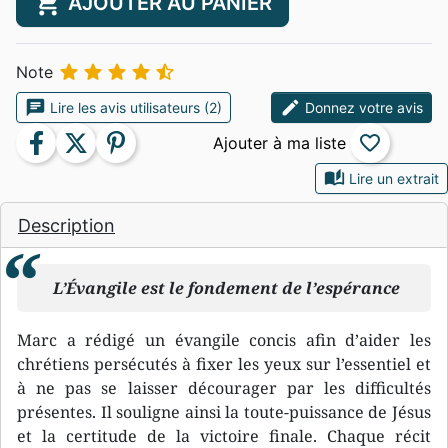
shopping_cart
AJOUTER AU PANIER





Note
chat
edit
Lire les avis utilisateurs (2)
Donnez votre avis
facebook
twitter
pinterest
favorite_border
auto_stories
Lire un extrait
Description
L’Évangile est le fondement de l’espérance
Marc a rédigé un évangile concis afin d’aider les
chrétiens persécutés à fixer les yeux sur l’essentiel et
à ne pas se laisser décourager par les difficultés
présentes. Il souligne ainsi la toute-puissance de Jésus
et la certitude de la victoire finale. Chaque récit