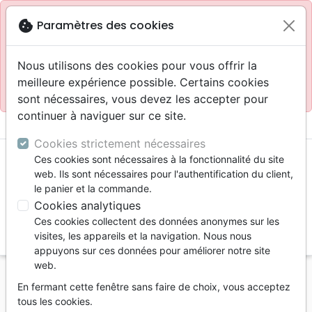
Site réservé aux professionnels
block
cookie
Paramètres des cookies
Accès pour les professionnels :
Se connecter
Nous utilisons des cookies pour vous offrir la
meilleure expérience possible. Certains cookies
Site pour le grand public :
La Maison de la Bible
.
sont nécessaires, vous devez les accepter pour
continuer à naviguer sur ce site.
menu
shopping_cart
account_circle
Cookies strictement nécessaires
Ces cookies sont nécessaires à la fonctionnalité du site
web. Ils sont nécessaires pour l'authentification du client,
le panier et la commande.
Cookies analytiques
Ces cookies collectent des données anonymes sur les
search
visites, les appareils et la navigation. Nous nous
appuyons sur ces données pour améliorer notre site
Reche
web.
En fermant cette fenêtre sans faire de choix, vous acceptez
Vous ne pouvez pas créer de nouvelle commande
tous les cookies.
depuis votre pays (United States).