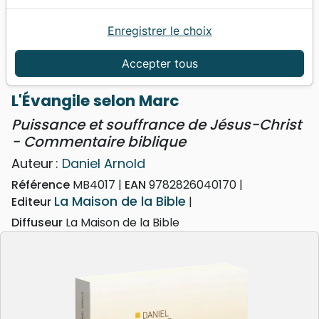
Enregistrer le choix
Accueil
Livres
Commentaires
Marc
Évangile selon Marc (L') - Puissance et souffrance
Accepter tous
de Jésus-Christ - Commentaire biblique
L'Évangile selon Marc
Puissance et souffrance de Jésus-Christ
- Commentaire biblique
Auteur :
Daniel Arnold
Référence
MB4017
EAN
9782826040170
La Maison de la Bible
Editeur
Diffuseur
La Maison de la Bible