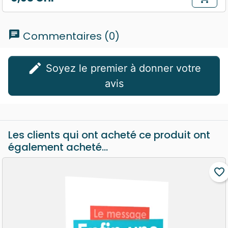
Prix
chat
Commentaires (0)
edit
Soyez le premier à donner votre
avis
Les clients qui ont acheté ce produit ont
également acheté...
favorite_border