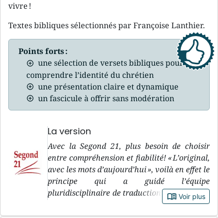
vivre !
Textes bibliques sélectionnés par Françoise Lanthier.
Points forts :
une sélection de versets bibliques pour
comprendre l’identité du chrétien
une présentation claire et dynamique
un fascicule à offrir sans modération
La version
Avec la Segond 21, plus besoin de choisir
entre compréhension et fiabilité! « L’original,
avec les mots d’aujourd’hui », voilà en effet le
principe qui a guidé l’équipe
pluridisciplinaire de traduction de la version
book_open
Voir plus
Segond 21, pendant sa douzaine d’années de
travail. « L’original » : le premier objectif de