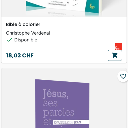
Bible à colorier
Christophe Verdenal
check
Disponible
18,03 CHF
shopping_cart
Prix
favorite_border