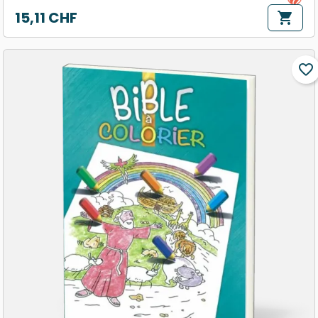
15,11 CHF
shopping_cart
Prix
favorite_border