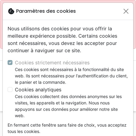
Site réservé aux professionnels
block
cookie
Paramètres des cookies
Accès pour les professionnels :
Se connecter
Nous utilisons des cookies pour vous offrir la
meilleure expérience possible. Certains cookies
Site pour le grand public :
La Maison de la Bible
.
sont nécessaires, vous devez les accepter pour
continuer à naviguer sur ce site.
menu
shopping_cart
account_circle
Cookies strictement nécessaires
Ces cookies sont nécessaires à la fonctionnalité du site
web. Ils sont nécessaires pour l'authentification du client,
le panier et la commande.
Cookies analytiques
Ces cookies collectent des données anonymes sur les
search
visites, les appareils et la navigation. Nous nous
appuyons sur ces données pour améliorer notre site
Reche
web.
En fermant cette fenêtre sans faire de choix, vous acceptez
Vous ne pouvez pas créer de nouvelle commande
tous les cookies.
depuis votre pays (United States).