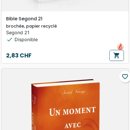
Bible Segond 21
brochée, papier recyclé
Segond 21
check
Disponible
2,83 CHF
shopping_cart
Prix
favorite_border