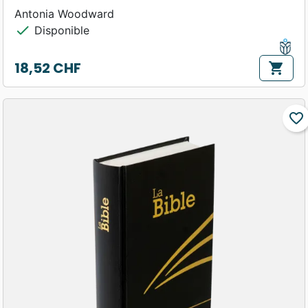
Antonia Woodward
check
Disponible
18,52 CHF
shopping_cart
Prix
favorite_border