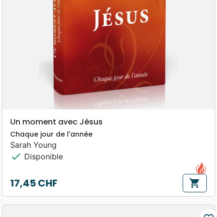
Un moment avec Jésus
Chaque jour de l'année
Sarah Young
check
Disponible
17,45 CHF
shopping_cart
Prix