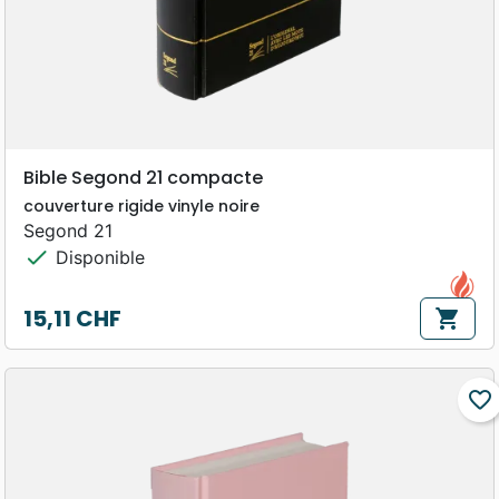
Bible Segond 21 compacte
couverture rigide vinyle noire
Segond 21
check
Disponible
15,11 CHF
shopping_cart
Prix
favorite_border