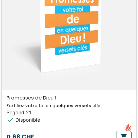
Promesses de Dieu !
Fortifiez votre foi en quelques versets clés
Segond 21
check
Disponible
0,68 CHF
shopping_cart