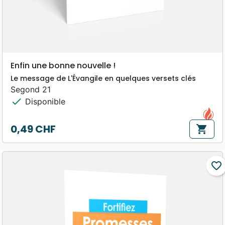
Enfin une bonne nouvelle !
Le message de L'Évangile en quelques versets clés
Segond 21
check
Disponible
0,49 CHF
shopping_cart
Prix
favorite_border