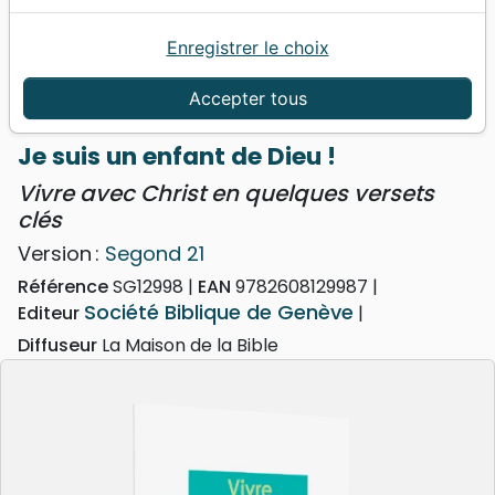
Enregistrer le choix
Accueil
Bibles
Segond 21
Je suis un enfant de Dieu ! - Vivre avec Christ en
Accepter tous
quelques versets clés
Je suis un enfant de Dieu !
Vivre avec Christ en quelques versets
clés
Version :
Segond 21
Référence
SG12998
EAN
9782608129987
Société Biblique de Genève
Editeur
Diffuseur
La Maison de la Bible