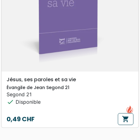
Jésus, ses paroles et sa vie
Évangile de Jean Segond 21
Segond 21
check
Disponible
0,49 CHF
shopping_cart
Prix