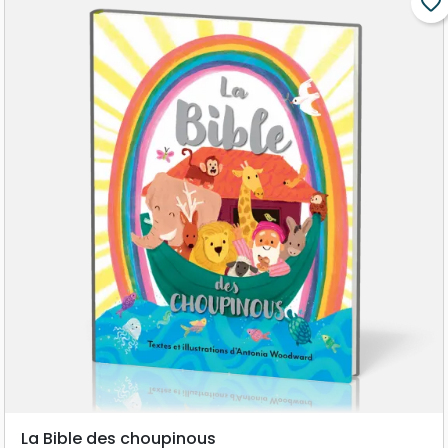
favorite_border
La Bible des choupinous