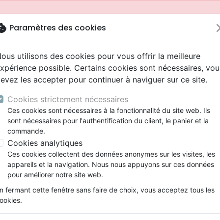
okie
Paramètres des cookies
ous utilisons des cookies pour vous offrir la meilleure
xpérience possible. Certains cookies sont nécessaires, vou
evez les accepter pour continuer à naviguer sur ce site.
Cookies strictement nécessaires
Ces cookies sont nécessaires à la fonctionnalité du site web. Ils
sont nécessaires pour l'authentification du client, le panier et la
commande.
Cookies analytiques
Nouveautés
Bibles
Livres
Jeunesse
Ces cookies collectent des données anonymes sur les visites, les
appareils et la navigation. Nous nous appuyons sur ces données
eaux Testaments
ine
 ans
lations
ns animés
s
Etude biblique
Bandes dessinées
Adolescents, jeunes
Rap, Hip-hop
Films, fiction
Jeux
pour améliorer notre site web.
ons
cation
2 ans
ry, Latino, Folk
gnement, conférences
elisation
Segond 21
Famille, couple
Bibles jeunesse
Instrumental
Documentaires, reportage
Accessoires de Bible
mmande depuis votre pays (United States).
n fermant cette fenêtre sans faire de choix, vous acceptez tous les
iles
e
ro
iels
Segond
Souffrance, Relation d'aide
Louange, Adoration
Papeterie
ookies.
k
elisation
esse
NEG
Santé
Hardrock, Métal
Segond 21 Journal de bord - couverture souple, toile blan
cations
ts
l, Soul
Darby
Ethique, société, politique
Pop, Rock