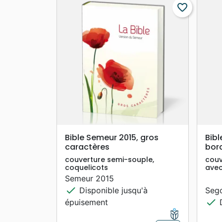
favorite_border
search
APERÇU RAPIDE
Bible Semeur 2015, gros
Bibl
caractères
bor
couverture semi-souple,
couv
coquelicots
avec
Semeur 2015
check
Disponible jusqu'à
Seg
check
épuisement
D