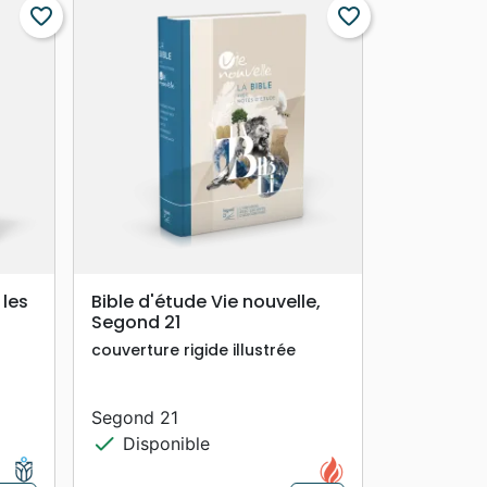
favorite_border
favorite_border
search
APERÇU RAPIDE
 les
Bible d'étude Vie nouvelle,
Segond 21
couverture rigide illustrée
Segond 21
check
Disponible