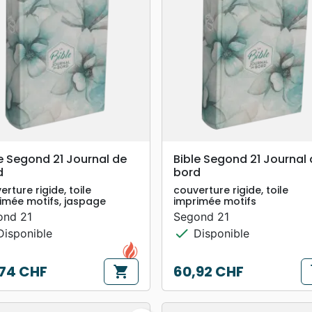
search
search
APERÇU RAPIDE
APERÇU RAPIDE
e Segond 21 Journal de
Bible Segond 21 Journal
d
bord
erture rigide, toile
couverture rigide, toile
imée motifs, jaspage
imprimée motifs
ond 21
Segond 21
check
isponible
Disponible
74 CHF
60,92 CHF
shopping_cart
s
Prix