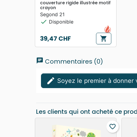
couverture rigide illustrée motif
crayon
Segond 21
check
Disponible
39,47 CHF
shopping_cart
Prix
chat
Commentaires (0)
edit
Soyez le premier à donner v
Les clients qui ont acheté ce pro
favorite_border