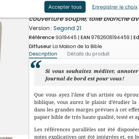
ation
Événements actuels
Bible Segond 21 Journal de b
Accepter tous
Enregistrer le choix
couverture souple, toile blanche a
Version :
Segond 21
Référence
SG19445
EAN
9782608194459
Ed
Diffuseur
La Maison de la Bible
Description
Détails du produit
Si vous souhaitez méditer, annoter 
Journal de bord
est pour vous !
Que vous ayez l’âme d’un artiste ou éprou
biblique, vous aurez le plaisir d’étudier la
dans les grandes marges prévues à cet effet
papier bible de très haute qualité, testé et 
Les références parallèles ont été disposée
notes explicatives ont été intégrées et, en bo