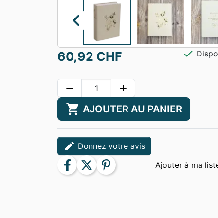
chevron_left
check
Dispo
60,92 CHF
remove
add
shopping_cart
AJOUTER AU PANIER
edit
Donnez votre avis
facebook
twitter
pinterest