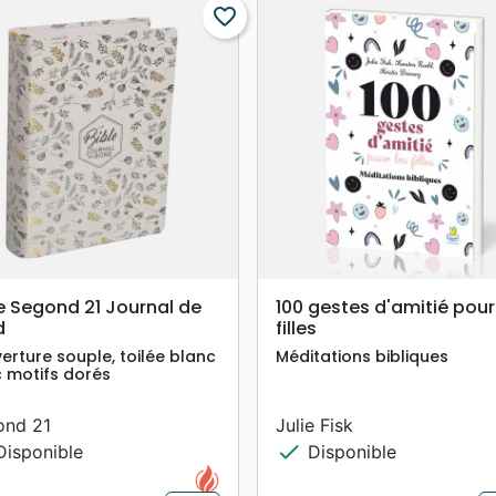
favorite_border
search
search
APERÇU RAPIDE
APERÇU RAPIDE
e Segond 21 Journal de
100 gestes d'amitié pour
d
filles
erture souple, toilée blanc
Méditations bibliques
 motifs dorés
ond 21
Julie Fisk
check
isponible
Disponible