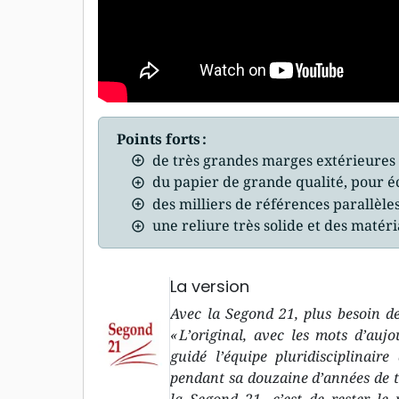
Points forts :
de très grandes marges extérieures 
du papier de grande qualité, pour é
des milliers de références parallèle
une reliure très solide et des matér
La version
Avec la Segond 21, plus besoin de
« L’original, avec les mots d’aujo
guidé l’équipe pluridisciplinair
pendant sa douzaine d’années de trav
la Segond 21, c’est de rester le 