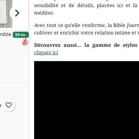
sensibilité et de détails, placées ici et l
chevron_right
méditer.
Avec tout ce qu’elle renferme, la Bible
Journ
cultiver et enrichir votre relation intime et 
nible
39 ex.
Découvrez aussi… la gamme de stylos 
cliquez ici
favorite_border