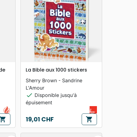
search
APERÇU RAPIDE
 de
La Bible aux 1000 stickers
Sherry Brown - Sandrine
L'Amour
check
Disponible jusqu'à
épuisement
19,01 CHF
hopping_cart
shopping_cart
Prix