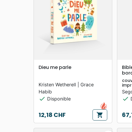
search
APERÇU RAPIDE
Dieu me parle
Bibl
bor
couv
Kristen Wetherell | Grace
impr
Habib
Seg
check
check
Disponible
D
12,18 CHF
67,
shopping_cart
Prix
Prix