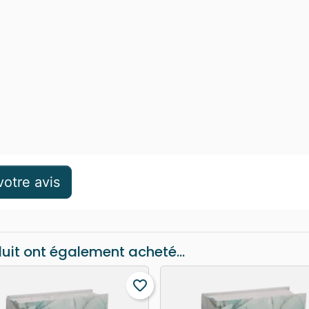
otre avis
duit ont également acheté...
favorite_border