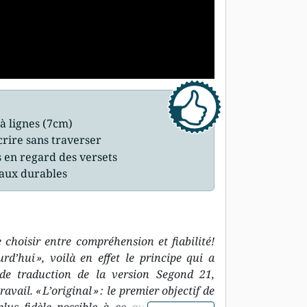
à lignes (7cm)
crire sans traverser
s en regard des versets
iaux durables
 choisir entre compréhension et fiabilité!
urd’hui », voilà en effet le principe qui a
e de traduction de la version Segond 21,
ail. « L’original » : le premier objectif de
plus fidèle possible à ce que dit le texte