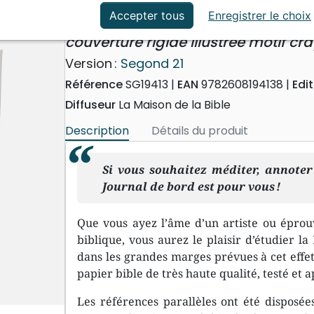
ation
Événements actuels
Bible Segond 21 Journal de b
Accepter tous
Enregistrer le choix
couverture rigide illustrée motif cr
Version :
Segond 21
Référence
SG19413
EAN
9782608194138
Edi
Diffuseur
La Maison de la Bible
Description
Détails du produit
Si vous souhaitez méditer, annoter 
Journal de bord
est pour vous !
Que vous ayez l’âme d’un artiste ou éprou
biblique, vous aurez le plaisir d’étudier la
dans les grandes marges prévues à cet effet
papier bible de très haute qualité, testé et 
Les références parallèles ont été disposée