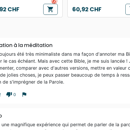
92 CHF
60,92 CHF
shopping_cart
s
Prix
tation à la méditation
toujours été très minimaliste dans ma façon d'annoter ma B
r le cas échéant. Mais avec cette Bible, je me suis lancée !
nter, comparer avec d'autres versions, mettre en valeur c
 de jolies choses, je peux passer beaucoup de temps à ress
 de s'imprégner de la Parole.
thumb_down
flag
2
0
o
 une magnifique expérience qui permet de parler de la parol