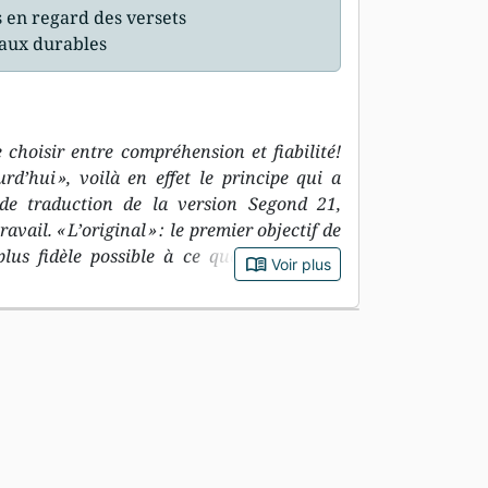
s en regard des versets
iaux durables
 choisir entre compréhension et fiabilité!
urd’hui », voilà en effet le principe qui a
e de traduction de la version Segond 21,
ail. « L’original » : le premier objectif de
plus fidèle possible à ce que dit le texte
book_open
Voir plus
es, c’est-à-dire l’hébreu et l’araméen pour
our le Nouveau Testament. « Avec les mots
tif de la Segond 21, c’est de recourir à un
our les jeunes du 21e siècle. Une nouvelle
edécouvrir la Bible... Avec une brève
ique, environ 1300 notes qui aident à sa
une introduction générale, 4 cartes
 la marge qui permettent de retrouver plus