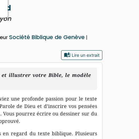
ord
ayon
Société Biblique de Genève
teur
auto_stories
Lire un extrait
et illustrer votre Bible, le modèle
viez une profonde passion pour le texte
 Parole de Dieu et d’inscrire vos pensées
. Vous pourrez écrire ou dessiner sur du
approuvé.
s en regard du texte biblique. Plusieurs