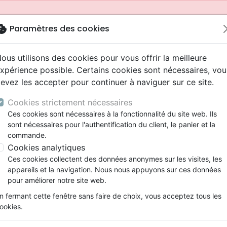
okie
Paramètres des cookies
ous utilisons des cookies pour vous offrir la meilleure
xpérience possible. Certains cookies sont nécessaires, vou
evez les accepter pour continuer à naviguer sur ce site.
Cookies strictement nécessaires
Ces cookies sont nécessaires à la fonctionnalité du site web. Ils
sont nécessaires pour l'authentification du client, le panier et la
commande.
Cookies analytiques
Nouveautés
Bibles
Livres
Jeunesse
Ces cookies collectent des données anonymes sur les visites, les
appareils et la navigation. Nous nous appuyons sur ces données
eaux Testaments
ine
 ans
lations
ns animés
s
Etude biblique
Bandes dessinées
Adolescents, jeunes
Rap, Hip-hop
Films, fiction
Jeux
pour améliorer notre site web.
ons
cation
2 ans
ry, Latino, Folk
gnement, conférences
elisation
Segond 21
Famille, couple
Bibles jeunesse
Instrumental
Documentaires, reportage
Accessoires de Bible
mmande depuis votre pays (United States).
n fermant cette fenêtre sans faire de choix, vous acceptez tous les
iles
e
ro
iels
Segond
Souffrance, Relation d'aide
Louange, Adoration
Papeterie
ookies.
k
elisation
esse
NEG
Santé
Hardrock, Métal
Segond 21 Journal de bord - couverture rigide illustrée mot
cations
ts
l, Soul
Darby
Ethique, société, politique
Pop, Rock