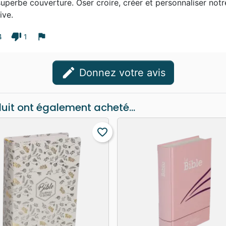
uperbe couverture. Oser croire, créer et personnaliser notr
ive.
thumb_down
flag
4
1
edit
Donnez votre avis
duit ont également acheté...
favorite_border