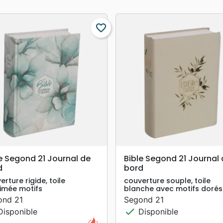
favorite_border
search
search
APERÇU RAPIDE
APERÇU RAPIDE
e Segond 21 Journal de
Bible Segond 21 Journal
d
bord
erture rigide, toile
couverture souple, toile
imée motifs
blanche avec motifs dorés
ond 21
Segond 21
check
isponible
Disponible