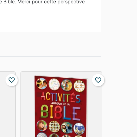
e Bible. Merci pour cette perspective
favorite_border
favorite_border