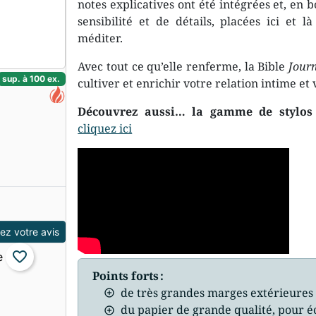
notes explicatives ont été intégrées et, en bo
sensibilité et de détails, placées ici et l
méditer.
Avec tout ce qu’elle renferme, la Bible
Journ
sup. à 100 ex.
cultiver et enrichir votre relation intime et 
Découvrez aussi… la gamme de stylos 
cliquez ici
z votre avis
favorite_border
Points forts :
de très grandes marges extérieures 
du papier de grande qualité, pour é