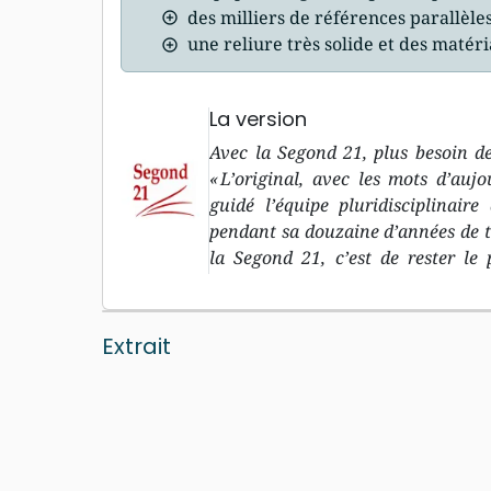
des milliers de références parallèle
une reliure très solide et des matér
La version
Avec la Segond 21, plus besoin de
« L’original, avec les mots d’aujo
guidé l’équipe pluridisciplinair
pendant sa douzaine d’années de trav
la Segond 21, c’est de rester le 
biblique dans les langues original
l’Ancien Testament, et le grec p
d’aujourd’hu i» : le deuxième objec
Extrait
langage courant, compréhensible p
traduction à découvrir, pour r
introduction à chaque livre bibl
compréhension « minimale », 
géographiques et des repères dans