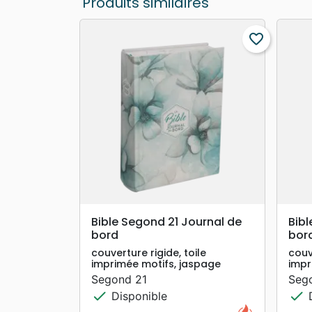
Produits similaires
favorite_border
search
APERÇU RAPIDE
Bible Segond 21 Journal de
Bibl
bord
bor
couverture rigide, toile
couv
imprimée motifs, jaspage
impr
Segond 21
Seg
check
check
Disponible
D