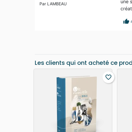
une s
Par LAMBEAU
créat
thumb_up
Les clients qui ont acheté ce pro
favorite_border