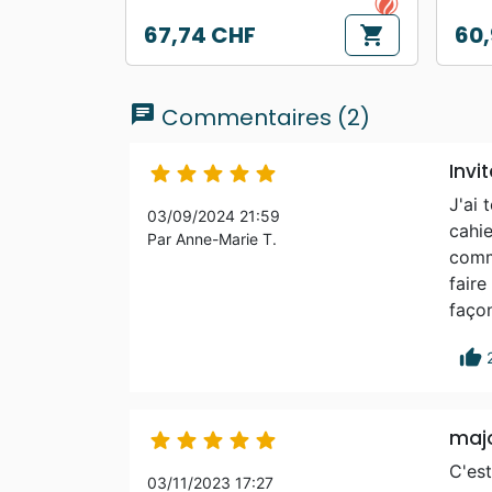
67,74 CHF
60,
shopping_cart
Prix
Prix
chat
Commentaires (2)
Invi





J'ai 
03/09/2024 21:59
cahie
Par Anne-Marie T.
comme
faire
façon
thumb_up
maj





C'est
03/11/2023 17:27