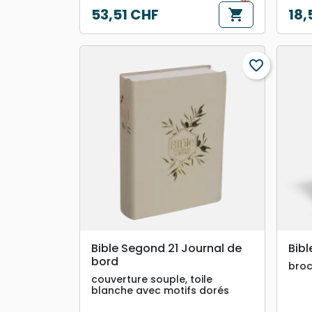
53,51 CHF
18,
shopping_cart
Prix
Prix
favorite_border
search
APERÇU RAPIDE
Bible Segond 21 Journal de
Bibl
bord
broc
couverture souple, toile
blanche avec motifs dorés