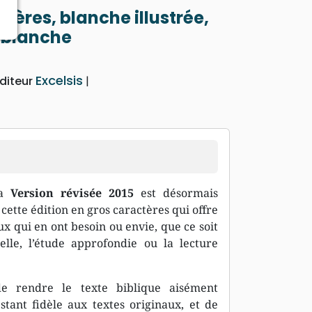
tères, blanche illustrée,
e blanche
Excelsis
diteur
sa
Version révisée 2015
est désormais
ette édition en gros caractères qui offre
x qui en ont besoin ou envie, que ce soit
lle, l’étude approfondie ou la lecture
de rendre le texte biblique aisément
tant fidèle aux textes originaux, et de