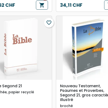
52 CHF
34,11 CHF
shopping_cart
s
Prix
favorite_border
search
search
APERÇU RAPIDE
APERÇU RAPIDE
e Segond 21
Nouveau Testament,
Psaumes et Proverbes,
hée, papier recyclé
Segond 21, gros caractè
illustré
broché