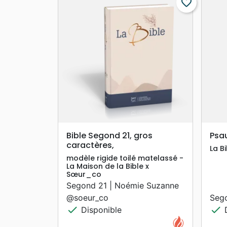
favorite_border
search
APERÇU RAPIDE
Bible Segond 21, gros
Psa
caractères,
La B
modèle rigide toilé matelassé -
La Maison de la Bible x
Sœur_co
Segond 21 | Noémie Suzanne
@soeur_co
Seg
check
check
Disponible
D