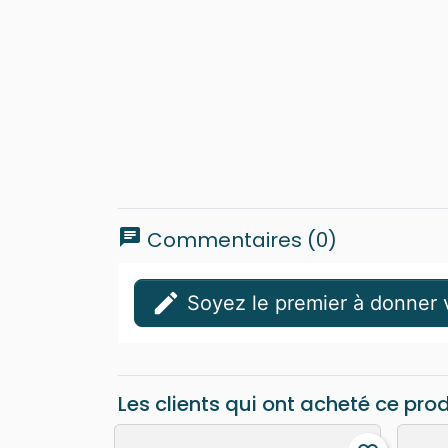
chat
Commentaires (0)
edit
Soyez le premier à donner v
Les clients qui ont acheté ce pro