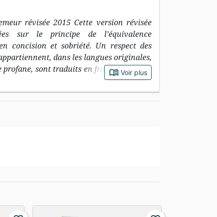
Semeur révisée 2015 Cette version révisée
ées sur le principe de l’équivalence
en concision et sobriété. Un respect des
 appartiennent, dans les langues originales,
e profane, sont traduits en français par des
book_open
Voir plus
egistre.