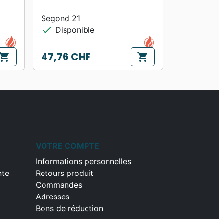
Segond 21
check
Disponible
47,76 CHF
hopping_cart
shopping_cart
Prix
VOTRE COMPTE
Informations personnelles
nte
Retours produit
Commandes
Adresses
Bons de réduction