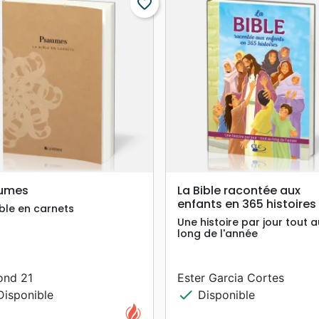
favorite_border
search
search
APERÇU RAPIDE
APERÇU RAPIDE
umes
La Bible racontée aux
enfants en 365 histoires
ible en carnets
Une histoire par jour tout a
long de l'année
ond 21
Ester Garcia Cortes
check
isponible
Disponible