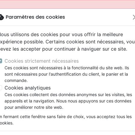
okie
Paramètres des cookies
ous utilisons des cookies pour vous offrir la meilleure
xpérience possible. Certains cookies sont nécessaires, vou
evez les accepter pour continuer à naviguer sur ce site.
Cookies strictement nécessaires
Ces cookies sont nécessaires à la fonctionnalité du site web. Ils
sont nécessaires pour l'authentification du client, le panier et la
commande.
Cookies analytiques
Nouveautés
Bibles
Livres
Jeunesse
Ces cookies collectent des données anonymes sur les visites, les
appareils et la navigation. Nous nous appuyons sur ces données
eaux Testaments
ine
 ans
lations
ns animés
s
Etude biblique
Bandes dessinées
Adolescents, jeunes
Rap, Hip-hop
Films, fiction
Jeux
pour améliorer notre site web.
ons
cation
2 ans
ry, Latino, Folk
gnement, conférences
elisation
Segond 21
Famille, couple
Bibles jeunesse
Instrumental
Documentaires, reportage
Accessoires de Bible
mmande depuis votre pays (United States).
n fermant cette fenêtre sans faire de choix, vous acceptez tous les
iles
e
ro
iels
Segond
Souffrance, Relation d'aide
Louange, Adoration
Papeterie
ookies.
k
elisation
esse
NEG
Santé
Hardrock, Métal
015, gros caractères, blanche illustrée, semi-souple textil
cations
ts
l, Soul
Darby
Ethique, société, politique
Pop, Rock