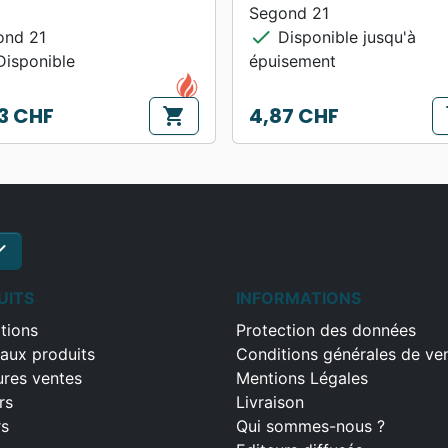
Segond 21
check
ond 21
Disponible jusqu'à
isponible
épuisement
3 CHF
4,87 CHF
shopping_cart
s
Prix
ck
S'inscrire
UITS
INFORMATIONS
tions
Protection des données
aux produits
Conditions générales de ve
ures ventes
Mentions Légales
rs
Livraison
rs
Qui sommes-nous ?