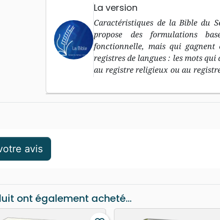
La version
Caractéristiques de la Bible du 
propose des formulations bas
fonctionnelle, mais qui gagnent 
registres de langues : les mots qui
au registre religieux ou au registr
mots qui appartiennent au même r
otre avis
duit ont également acheté...