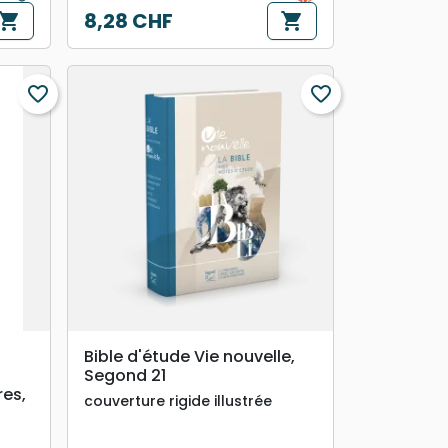
8,28 CHF
hopping_cart
shopping_cart
Prix
favorite_border
favorite_border
search
APERÇU RAPIDE
Bible d'étude Vie nouvelle,
Segond 21
res,
couverture rigide illustrée