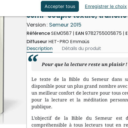
ation
Événements actuels
Bible Semeur 2015, gros carac
Accepter tous
Enregistrer le choix
semi-souple textile, tranch
Version :
Semeur 2015
Référence
SEM0587
EAN
9782755005875
E
Diffuseur
HET-PRO Emmaüs
Description
Détails du produit
Pour que la lecture reste un plaisir !
Le texte de la Bible du Semeur dans 
disponible pour un plus grand nombre avec c
un meilleur confort de lecture pour tous ceu
pour la lecture et la méditation personne
publique.
L’objectif de la Bible du Semeur est 
compréhensible à tous lecteurs tout en res