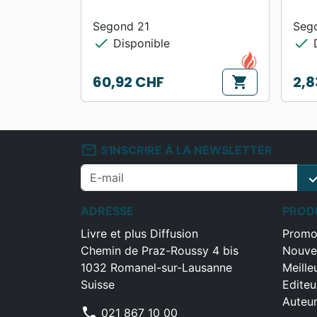
Segond 21
Seg
check
check
Disponible
D
60,92 CHF
2,8
shopping_cart
Prix
Prix
mail_outline
S'INSCRIRE À LA NEWSLETTER
che
ADRESSE
PROD
Livre et plus Diffusion
Promo
Chemin de Praz-Roussy 4 bis
Nouve
1032 Romanel-sur-Lausanne
Meille
Suisse
Editeu
Auteu
phone
021 867 10 00