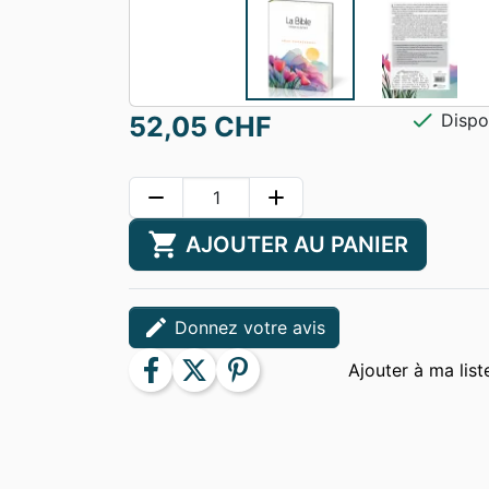
check
Dispo
52,05 CHF
remove
add
shopping_cart
AJOUTER AU PANIER
edit
Donnez votre avis
facebook
twitter
pinterest