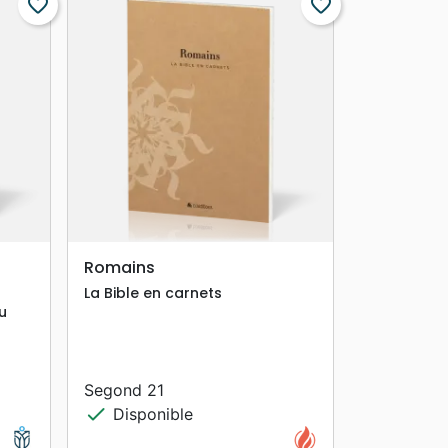
favorite_border
favorite_border
search
APERÇU RAPIDE
Romains
La Bible en carnets
u
Segond 21
check
Disponible