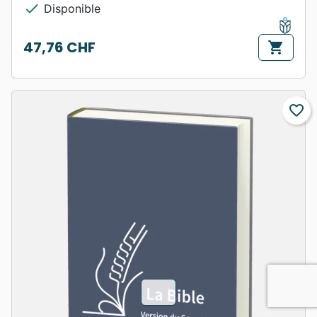
check
Disponible
47,76 CHF
shopping_cart
Prix
favorite_border
chevron_u