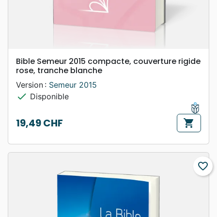
Bible Semeur 2015 compacte, couverture rigide
rose, tranche blanche
Version :
Semeur 2015
check
Disponible
19,49 CHF
shopping_cart
Prix
favorite_border