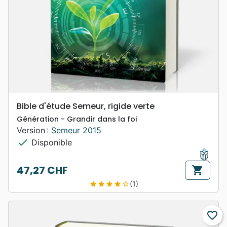
Bible d'étude Semeur, rigide verte
Génération - Grandir dans la foi
Version :
Semeur 2015
check
Disponible
47,27 CHF
shopping_cart
Prix
(1)
star
star
star
star
star_border
favorite_border