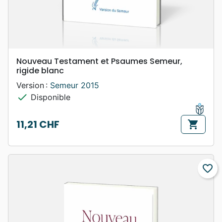
Nouveau Testament et Psaumes Semeur,
rigide blanc
Version :
Semeur 2015
check
Disponible
11,21 CHF
shopping_cart
Prix
favorite_border