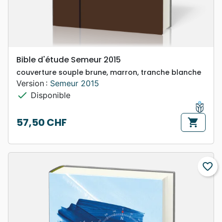
Bible d'étude Semeur 2015
couverture souple brune, marron, tranche blanche
Version :
Semeur 2015
check
Disponible
57,50 CHF
shopping_cart
Prix
favorite_border