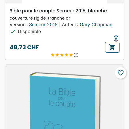
Bible pour le couple Semeur 2015, blanche
couverture rigide, tranche or
Version :
Semeur 2015
| Auteur :
Gary Chapman
check
Disponible
48,73 CHF
shopping_cart
Prix
(2)
star
star
star
star
star
favorite_border