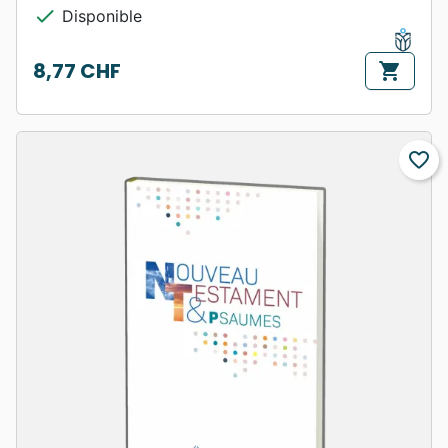
check
Disponible
8,77 CHF
shopping_cart
Prix
favorite_border