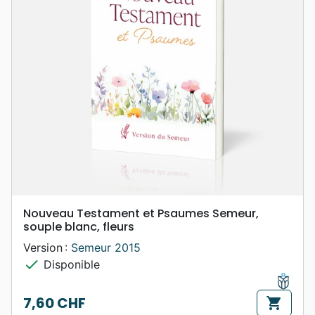
Nouveau Testament et Psaumes Semeur,
souple blanc, fleurs
Version :
Semeur 2015
check
Disponible
7,60 CHF
shopping_cart
Prix