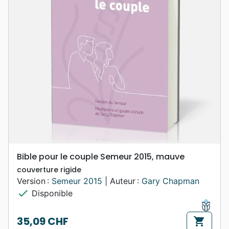
Bible pour le couple Semeur 2015, mauve
couverture rigide
Version :
Semeur 2015
| Auteur :
Gary Chapman
check
Disponible
35,09 CHF
shopping_cart
Prix