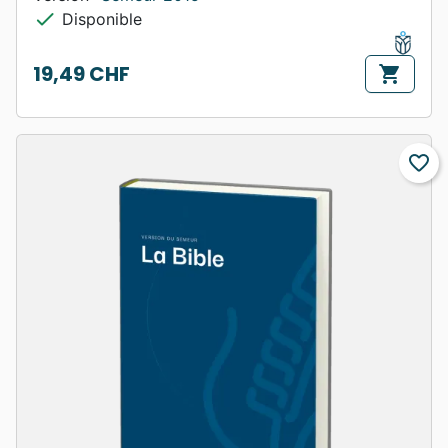
check
Disponible
19,49 CHF
shopping_cart
Prix
favorite_border