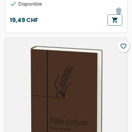
check
Disponible
19,49 CHF
shopping_cart
Prix
favorite_border