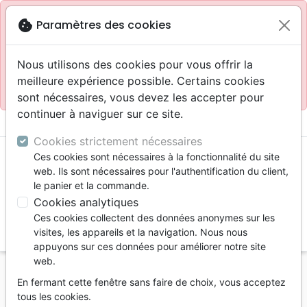
Site réservé aux professionnels
block
cookie
Paramètres des cookies
Accès pour les professionnels :
Se connecter
Nous utilisons des cookies pour vous offrir la
meilleure expérience possible. Certains cookies
Site pour le grand public :
La Maison de la Bible
.
sont nécessaires, vous devez les accepter pour
continuer à naviguer sur ce site.
menu
shopping_cart
account_circle
Cookies strictement nécessaires
Ces cookies sont nécessaires à la fonctionnalité du site
web. Ils sont nécessaires pour l'authentification du client,
le panier et la commande.
Cookies analytiques
Ces cookies collectent des données anonymes sur les
search
visites, les appareils et la navigation. Nous nous
appuyons sur ces données pour améliorer notre site
Reche
web.
En fermant cette fenêtre sans faire de choix, vous acceptez
Vous ne pouvez pas créer de nouvelle commande
tous les cookies.
depuis votre pays (United States).