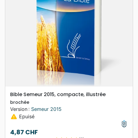
Bible Semeur 2015, compacte, illustrée
brochée
Version :
Semeur 2015
warning
Epuisé
4,87 CHF
Prix