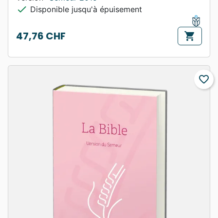
check
Disponible jusqu'à épuisement
47,76 CHF
shopping_cart
Prix
favorite_border