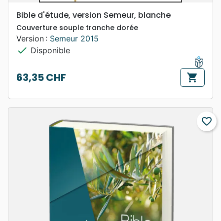
Bible d'étude, version Semeur, blanche
Couverture souple tranche dorée
Version :
Semeur 2015
check
Disponible
63,35 CHF
shopping_cart
Prix
favorite_border