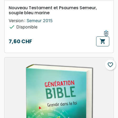
Nouveau Testament et Psaumes Semeur,
souple bleu marine
Version :
Semeur 2015
check
Disponible
7,60 CHF
shopping_cart
Prix
favorite_border