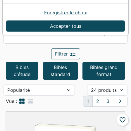
Enregistrer le choix
Accueil
Bibles
Semeur
Accepter tous
Semeur
66
produits
tune
Filtrer
Bibles
Bibles
Bibles grand
d'étude
standard
format
grid_view
table_rows
chevron_right
Suivan
Vue :
1
2
3
favorite_border