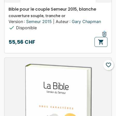
Bible pour le couple Semeur 2015, blanche
couverture souple, tranche or
Version :
Semeur 2015
| Auteur :
Gary Chapman
check
Disponible
55,56 CHF
shopping_cart
Prix
favorite_border