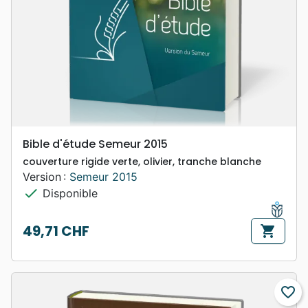
Bible d'étude Semeur 2015
couverture rigide verte, olivier, tranche blanche
Version :
Semeur 2015
check
Disponible
49,71 CHF
shopping_cart
Prix
favorite_border