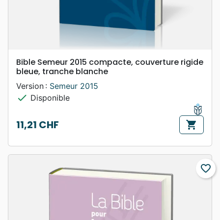
Bible Semeur 2015 compacte, couverture rigide
bleue, tranche blanche
Version :
Semeur 2015
check
Disponible
11,21 CHF
shopping_cart
Prix
favorite_border