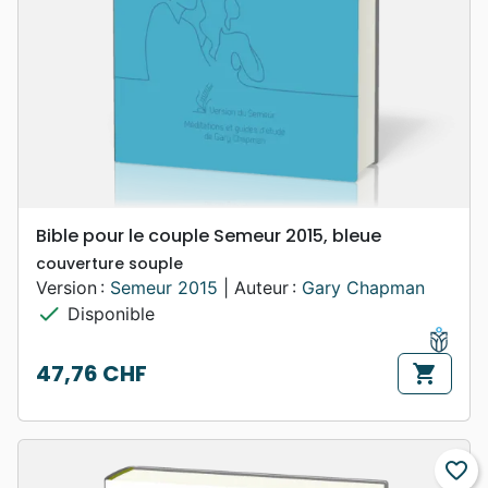
Bible pour le couple Semeur 2015, bleue
couverture souple
Version :
Semeur 2015
| Auteur :
Gary Chapman
check
Disponible
47,76 CHF
shopping_cart
Prix
favorite_border