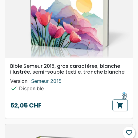
Bible Semeur 2015, gros caractères, blanche
illustrée, semi-souple textile, tranche blanche
Version :
Semeur 2015
check
Disponible
52,05 CHF
shopping_cart
Prix
favorite_border