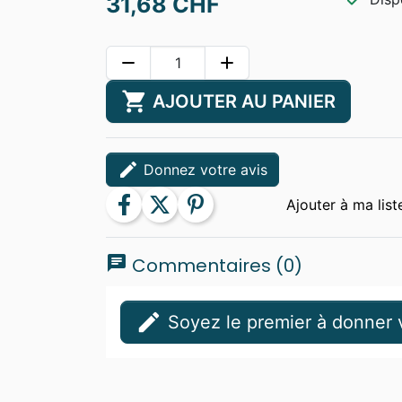
31,68 CHF
remove
add
shopping_cart
AJOUTER AU PANIER
edit
Donnez votre avis
facebook
twitter
pinterest
chat
Commentaires (0)
edit
Soyez le premier à donner v