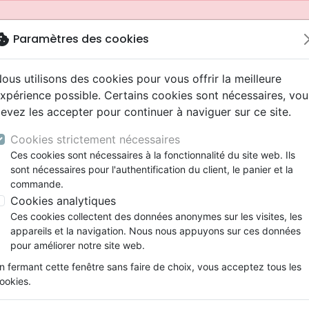
okie
Paramètres des cookies
ous utilisons des cookies pour vous offrir la meilleure
xpérience possible. Certains cookies sont nécessaires, vou
evez les accepter pour continuer à naviguer sur ce site.
Cookies strictement nécessaires
Ces cookies sont nécessaires à la fonctionnalité du site web. Ils
sont nécessaires pour l'authentification du client, le panier et la
commande.
Cookies analytiques
Nouveautés
Bibles
Livres
Jeunesse
Ces cookies collectent des données anonymes sur les visites, les
appareils et la navigation. Nous nous appuyons sur ces données
eaux Testaments
ine
 ans
lations
ns animés
s
Etude biblique
Bandes dessinées
Adolescents, jeunes
Rap, Hip-hop
Films, fiction
Jeux
pour améliorer notre site web.
ons
cation
2 ans
ry, Latino, Folk
gnement, conférences
elisation
Segond 21
Famille, couple
Bibles jeunesse
Instrumental
Documentaires, reportage
Accessoires de Bible
mmande depuis votre pays (United States).
n fermant cette fenêtre sans faire de choix, vous acceptez tous les
iles
e
ro
iels
Segond
Souffrance, Relation d'aide
Louange, Adoration
Papeterie
ookies.
k
elisation
esse
NEG
Santé
Hardrock, Métal
es
Das Land des Buches erleben - Eine faszinierende Reis
cations
ts
l, Soul
Darby
Ethique, société, politique
Pop, Rock