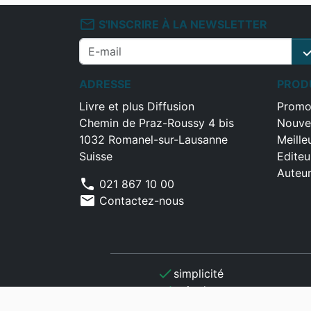
mail_outline
S'INSCRIRE À LA NEWSLETTER
che
ADRESSE
PROD
Livre et plus Diffusion
Promo
Chemin de Praz-Roussy 4 bis
Nouve
1032 Romanel-sur-Lausanne
Meille
Suisse
Editeu
Auteu
phone
021 867 10 00
mail
Contactez-nous
check
simplicité
check
gain de temps
check
optimisation