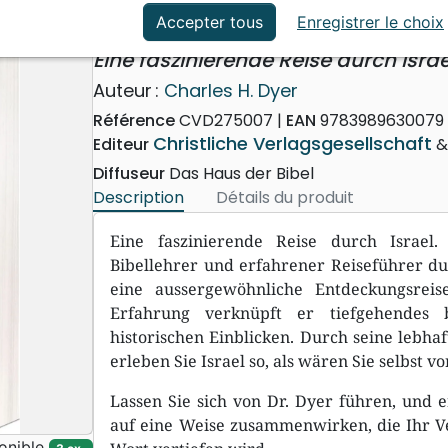
ation
Événements actuels
Das Land des Buches erlebe
Accepter tous
Enregistrer le choix
Eine faszinierende Reise durch Israe
Auteur :
Charles H. Dyer
Référence
CVD275007
EAN
978398963007
Christliche Verlagsgesellschaft
Editeur
Diffuseur
Das Haus der Bibel
Description
Détails du produit
Eine faszinierende Reise durch Israel
Bibellehrer und erfahrener Reiseführer dur
eine aussergewöhnliche Entdeckungsreis
Erfahrung verknüpft er tiefgehendes b
historischen Einblicken. Durch seine lebha
erleben Sie Israel so, als wären Sie selbst vo
Lassen Sie sich von Dr. Dyer führen, und e
auf eine Weise zusammenwirken, die Ihr Ve
onible