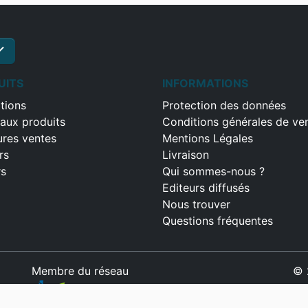
ck
S'inscrire
UITS
INFORMATIONS
tions
Protection des données
aux produits
Conditions générales de ve
ures ventes
Mentions Légales
rs
Livraison
rs
Qui sommes-nous ?
Editeurs diffusés
Nous trouver
Questions fréquentes
Membre du réseau
© 