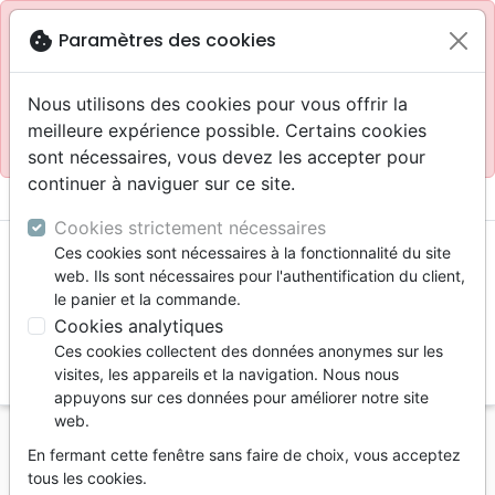
Site réservé aux professionnels
block
cookie
Paramètres des cookies
Accès pour les professionnels :
Se connecter
Nous utilisons des cookies pour vous offrir la
meilleure expérience possible. Certains cookies
Site pour le grand public :
La Maison de la Bible
.
sont nécessaires, vous devez les accepter pour
continuer à naviguer sur ce site.
menu
shopping_cart
account_circle
Cookies strictement nécessaires
Ces cookies sont nécessaires à la fonctionnalité du site
web. Ils sont nécessaires pour l'authentification du client,
le panier et la commande.
Cookies analytiques
Ces cookies collectent des données anonymes sur les
search
visites, les appareils et la navigation. Nous nous
appuyons sur ces données pour améliorer notre site
Reche
web.
En fermant cette fenêtre sans faire de choix, vous acceptez
Vous ne pouvez pas créer de nouvelle commande
tous les cookies.
depuis votre pays (United States).