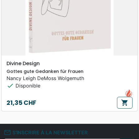
Divine Design
Gottes gute Gedanken für Frauen
Nancy Leigh DeMoss Wolgemuth
check
Disponible
21,35 CHF
shopping_cart
Prix
mail_outline
S'INSCRIRE À LA NEWSLETTER