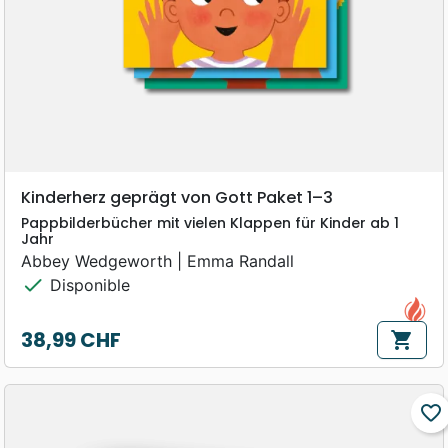
Kinderherz geprägt von Gott Paket 1–3
Pappbilderbücher mit vielen Klappen für Kinder ab 1
Jahr
Abbey Wedgeworth | Emma Randall
check
Disponible
38,99 CHF
shopping_cart
Prix
favorite_border