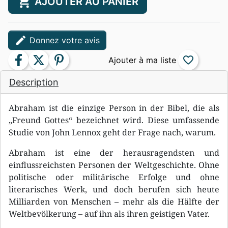
shopping_cart
AJOUTER AU PANIER
edit
Donnez votre avis
facebook
twitter
pinterest
favorite_border
Description
Abraham ist die einzige Person in der Bibel, die als
„Freund Gottes“ bezeichnet wird. Diese umfassende
Studie von John Lennox geht der Frage nach, warum.
Abraham ist eine der herausragendsten und
einflussreichsten Personen der Weltgeschichte. Ohne
politische oder militärische Erfolge und ohne
literarisches Werk, und doch berufen sich heute
Milliarden von Menschen – mehr als die Hälfte der
Weltbevölkerung – auf ihn als ihren geistigen Vater.