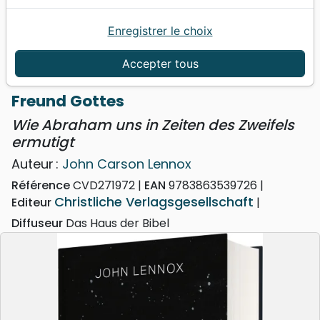
Enregistrer le choix
Accueil
Livres
Erudition
Freund Gottes - Wie Abraham uns in Zeiten des
Accepter tous
Zweifels ermutigt
Freund Gottes
Wie Abraham uns in Zeiten des Zweifels
ermutigt
Auteur :
John Carson Lennox
Référence
CVD271972
EAN
9783863539726
Christliche Verlagsgesellschaft
Editeur
Diffuseur
Das Haus der Bibel