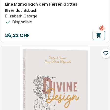
Eine Mama nach dem Herzen Gottes
Ein Andachtsbuch
Elizabeth George
check
Disponible
26,22 CHF
shopping_cart
Prix
favorite_border