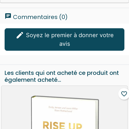
chat
Commentaires (0)
edit
Soyez le premier à donner votre
avis
Les clients qui ont acheté ce produit ont
également acheté...
favorite_border