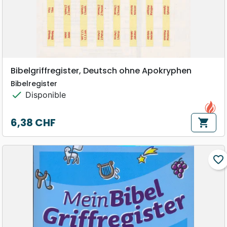
Bibelgriffregister, Deutsch ohne Apokryphen
Bibelregister
check
Disponible
6,38 CHF
shopping_cart
Prix
favorite_border