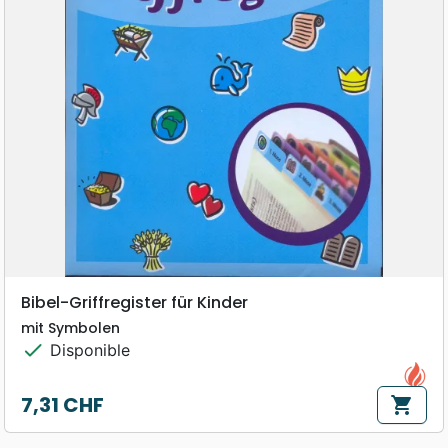
Bibel-Griffregister für Kinder
mit Symbolen
check
Disponible
7,31 CHF
shopping_cart
Prix