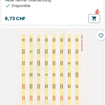
Neue Genfer Übersetzung
check
Disponible
6,73 CHF
shopping_cart
Prix
favorite_border