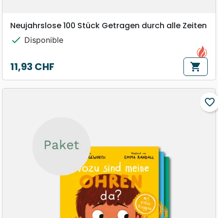
Neujahrslose 100 Stück Getragen durch alle Zeiten
check
Disponible
11,93 CHF
shopping_cart
Prix
favorite_border