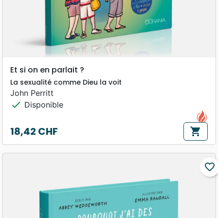
Et si on en parlait ?
La sexualité comme Dieu la voit
John Perritt
check
Disponible
18,42 CHF
shopping_cart
Prix
favorite_border