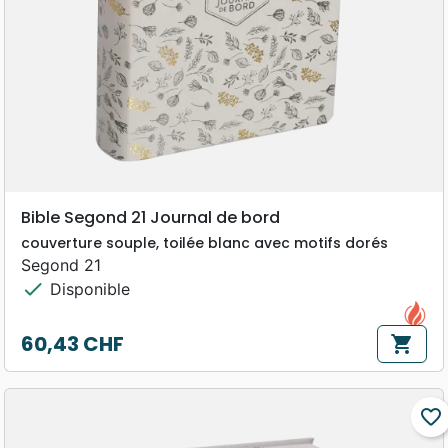
Bible Segond 21 Journal de bord
couverture souple, toilée blanc avec motifs dorés
Segond 21
check
Disponible
60,43 CHF
shopping_cart
Prix
favorite_border