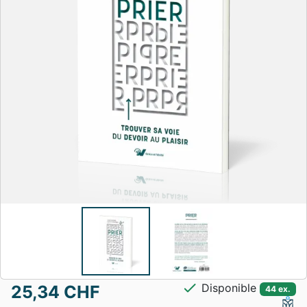
check
Disponible
25,34 CHF
44 ex.