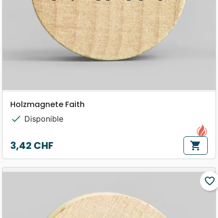
Holzmagnete Faith
check
Disponible
3,42 CHF
shopping_cart
Prix
favorite_border