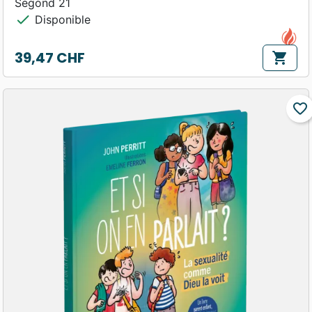
Segond 21
check
Disponible
39,47 CHF
shopping_cart
Prix
favorite_border