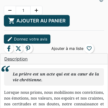
remove
add
shopping_cart
AJOUTER AU PANIER
edit
Donnez votre avis
facebook
twitter
pinterest
favorite_border
Description
La prière est un acte qui est au cœur de la
vie chrétienne.
Lorsque nous prions, nous mobilisons nos convictions,
nos émotions, nos valeurs, nos espoirs et nos craintes,
nos certitudes et nos doutes, notre connaissance et