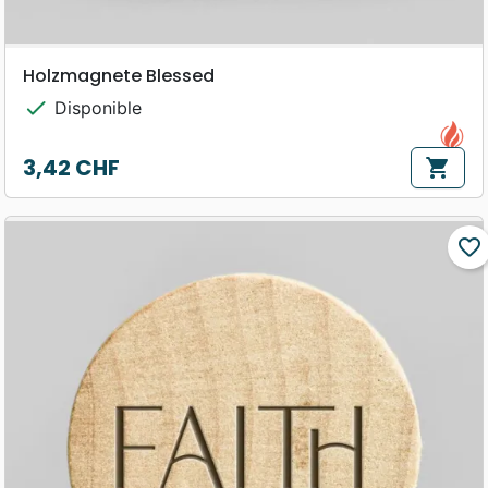
Holzmagnete Blessed
check
Disponible
3,42 CHF
shopping_cart
Prix
favorite_border