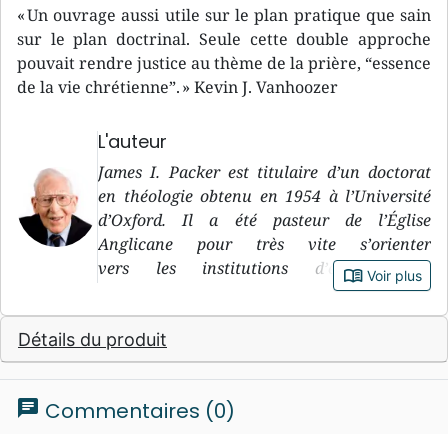
« Un ouvrage aussi utile sur le plan pratique que sain
sur le plan doctrinal. Seule cette double approche
pouvait rendre justice au thème de la prière, “essence
de la vie chrétienne”. » Kevin J. Vanhoozer
L'auteur
James I. Packer est titulaire d’un doctorat
en théologie obtenu en 1954 à l’Université
d’Oxford. Il a été pasteur de l’Église
Anglicane pour très vite s’orienter
vers les institutions d’enseignement
book_open
Voir plus
au Tyndale Hall où il a enseigné
jusqu’en 1961 pour ensuite assumer le poste
Détails du produit
de doyen au Latimer House jusqu’en 1970.
Cette année là, il retourne à Bristol
pour assumer le poste de doyen
chat
Commentaires (0)
du Trinity College. En 1979, il quitte
le Royaume-Uni pour s’installer à Vancouver