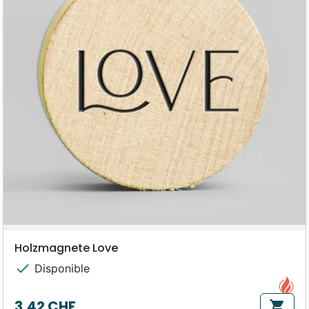
Holzmagnete Love
check
Disponible
3,42 CHF
shopping_cart