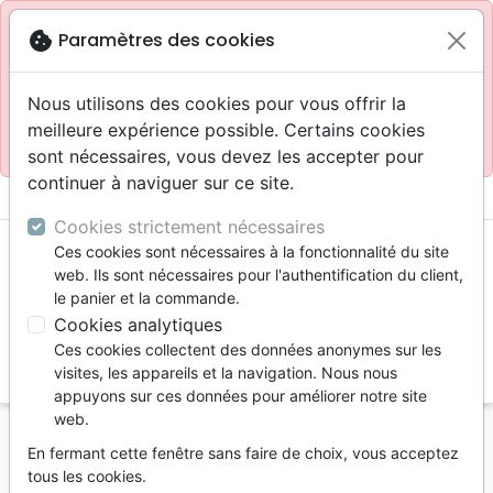
Site réservé aux professionnels
block
cookie
Paramètres des cookies
Accès pour les professionnels :
Se connecter
Nous utilisons des cookies pour vous offrir la
meilleure expérience possible. Certains cookies
Site pour le grand public :
La Maison de la Bible
.
sont nécessaires, vous devez les accepter pour
continuer à naviguer sur ce site.
menu
shopping_cart
account_circle
Cookies strictement nécessaires
Ces cookies sont nécessaires à la fonctionnalité du site
web. Ils sont nécessaires pour l'authentification du client,
le panier et la commande.
Cookies analytiques
Ces cookies collectent des données anonymes sur les
search
visites, les appareils et la navigation. Nous nous
appuyons sur ces données pour améliorer notre site
Reche
web.
En fermant cette fenêtre sans faire de choix, vous acceptez
Vous ne pouvez pas créer de nouvelle commande
tous les cookies.
depuis votre pays (United States).