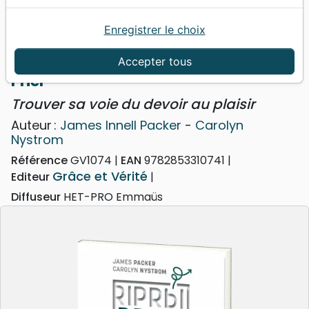
Enregistrer le choix
Accueil
Livres
Edification
Prière
Prier - Trouver sa voie du devoir au plaisir
Accepter tous
Prier
Trouver sa voie du devoir au plaisir
Auteur :
James Innell Packer
-
Carolyn
Nystrom
Référence
GV1074
EAN
9782853310741
Grâce et Vérité
Editeur
Diffuseur
HET-PRO Emmaüs