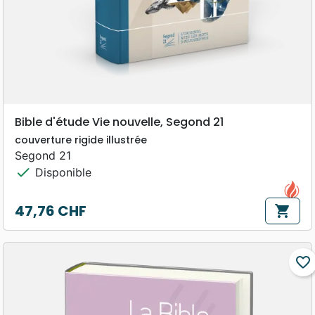
Bible d'étude Vie nouvelle, Segond 21
couverture rigide illustrée
Segond 21
check
Disponible
47,76 CHF
shopping_cart
Prix
favorite_border