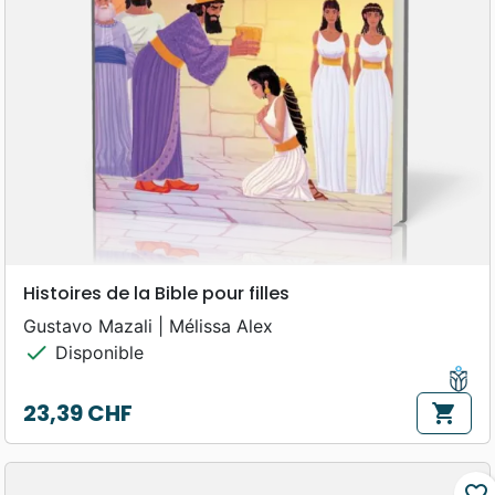
Histoires de la Bible pour filles
Gustavo Mazali | Mélissa Alex
check
Disponible
23,39 CHF
shopping_cart
Prix
favorite_border