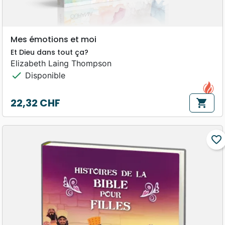
Mes émotions et moi
Et Dieu dans tout ça?
Elizabeth Laing Thompson
check
Disponible
22,32 CHF
shopping_cart
Prix
favorite_border