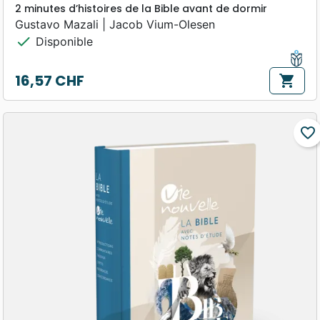
2 minutes d’histoires de la Bible avant de dormir
Gustavo Mazali | Jacob Vium-Olesen
check
Disponible
16,57 CHF
shopping_cart
Prix
favorite_border