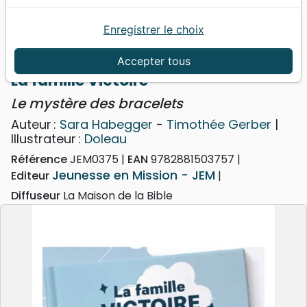
Enregistrer le choix
Accueil
Jeunesse
6 - 9 ans
Famille Victoire (La) - Le mystère des bracelets
Accepter tous
La famille Victoire
Le mystère des bracelets
Auteur :
Sara Habegger
-
Timothée Gerber
|
Illustrateur :
Doleau
Référence
JEM0375
EAN
9782881503757
Jeunesse en Mission - JEM
Editeur
Diffuseur
La Maison de la Bible