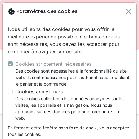
Site réservé aux professionnels
block
cookie
Paramètres des cookies
Accès pour les professionnels :
Se connecter
Nous utilisons des cookies pour vous offrir la
meilleure expérience possible. Certains cookies
Site pour le grand public :
La Maison de la Bible
.
sont nécessaires, vous devez les accepter pour
continuer à naviguer sur ce site.
menu
shopping_cart
account_circle
Cookies strictement nécessaires
Ces cookies sont nécessaires à la fonctionnalité du site
web. Ils sont nécessaires pour l'authentification du client,
le panier et la commande.
Cookies analytiques
Ces cookies collectent des données anonymes sur les
search
visites, les appareils et la navigation. Nous nous
appuyons sur ces données pour améliorer notre site
Reche
web.
En fermant cette fenêtre sans faire de choix, vous acceptez
Vous ne pouvez pas créer de nouvelle commande
tous les cookies.
depuis votre pays (United States).