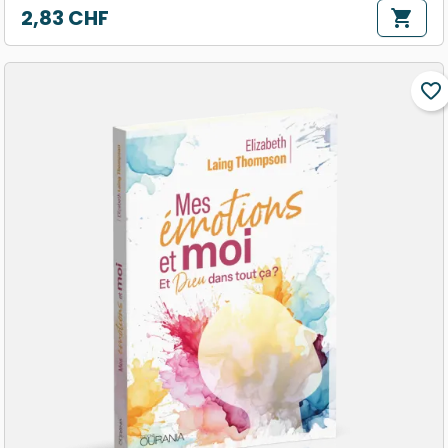
2,83 CHF
shopping_cart
Prix
favorite_border