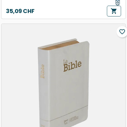
35,09 CHF
shopping_cart
Prix
favorite_border