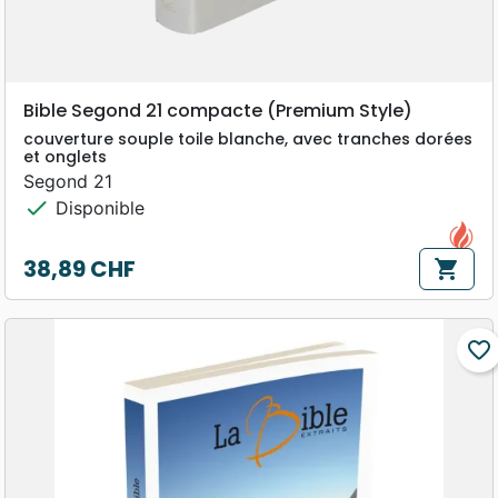
Bible Segond 21 compacte (Premium Style)
couverture souple toile blanche, avec tranches dorées
et onglets
Segond 21
check
Disponible
38,89 CHF
shopping_cart
Prix
favorite_border