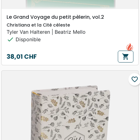
Le Grand Voyage du petit pèlerin, vol.2
Christiana et la Cité céleste
Tyler Van Halteren | Beatriz Mello
check
Disponible
38,01 CHF
shopping_cart
Prix
favorite_border