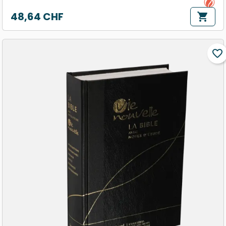
48,64 CHF
shopping_cart
Prix
favorite_border