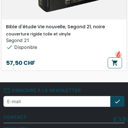
Bible d'étude Vie nouvelle, Segond 21, noire
couverture rigide toile et vinyle
Segond 21
check
Disponible
57,50 CHF
shopping_cart
Prix
mail_outline
S'INSCRIRE À LA NEWSLETTER
check
S'i
CONTACT