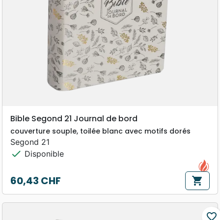
Bible Segond 21 Journal de bord
couverture souple, toilée blanc avec motifs dorés
Segond 21
check
Disponible
60,43 CHF
shopping_cart
Prix
favorite_border