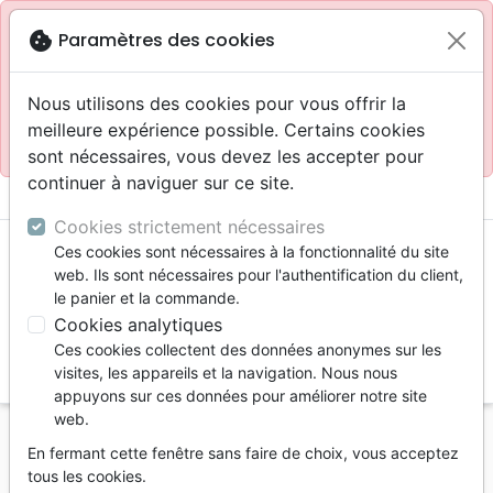
Site réservé aux professionnels
block
cookie
Paramètres des cookies
Accès pour les professionnels :
Se connecter
Nous utilisons des cookies pour vous offrir la
meilleure expérience possible. Certains cookies
Site pour le grand public :
La Maison de la Bible
.
sont nécessaires, vous devez les accepter pour
continuer à naviguer sur ce site.
menu
shopping_cart
account_circle
Cookies strictement nécessaires
Ces cookies sont nécessaires à la fonctionnalité du site
web. Ils sont nécessaires pour l'authentification du client,
le panier et la commande.
Cookies analytiques
Ces cookies collectent des données anonymes sur les
search
visites, les appareils et la navigation. Nous nous
appuyons sur ces données pour améliorer notre site
Reche
web.
En fermant cette fenêtre sans faire de choix, vous acceptez
Vous ne pouvez pas créer de nouvelle commande
tous les cookies.
depuis votre pays (United States).