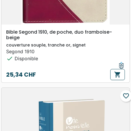
Bible Segond 1910, de poche, duo framboise-
beige
couverture souple, tranche or, signet
Segond 1910
check
Disponible
25,34 CHF
shopping_cart
Prix
favorite_border