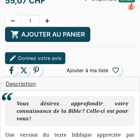
55,07 CHF
remove
add
shopping_cart
AJOUTER AU PANIER
edit
Donnez votre avis
facebook
twitter
pinterest
favorite_border
Description
Vous désirez approfondir votre
connaissance de la Bible ? Celle-ci est pour
vous !
Une version du texte biblique appréciée par