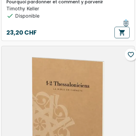
Pourquoi pardonner et comment y parvenir
Timothy Keller
check
Disponible
23,20 CHF
shopping_cart
Prix
favorite_border