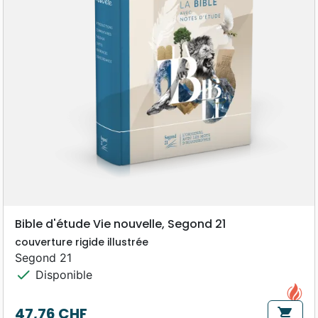
Bible d'étude Vie nouvelle, Segond 21
couverture rigide illustrée
Segond 21
check
Disponible
47,76 CHF
shopping_cart