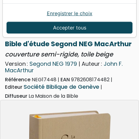
Enregistrer le choix
Accueil
Bibles
Bibles d'étude
Bible d'étude Segond NEG MacArthur - couverture
Accepter tous
semi-rigide, toile beige
Bible d'étude Segond NEG MacArthur
couverture semi-rigide, toile beige
Version :
Segond NEG 1979
| Auteur :
John F.
MacArthur
Référence
NEG17448
EAN
9782608174482
Société Biblique de Genève
Editeur
Diffuseur
La Maison de la Bible