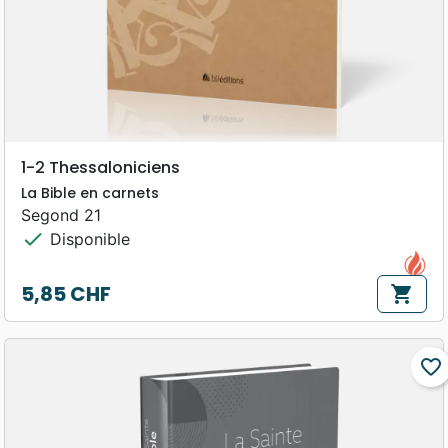
1-2 Thessaloniciens
La Bible en carnets
Segond 21
check
Disponible
5,85 CHF
shopping_cart
Prix
favorite_border