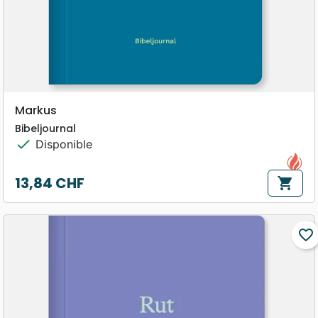
Markus
Bibeljournal
check
Disponible
13,84 CHF
shopping_cart
Prix
favorite_border