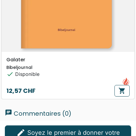
Galater
Bibeljournal
check
Disponible
12,57 CHF
shopping_cart
Prix
chat
Commentaires (0)
edit
Soyez le premier à donner votre