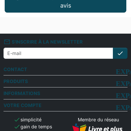
avis
mail_outline
S'INSCRIRE À LA NEWSLETTER
check
S'i
CONTACT
PRODUITS
INFORMATIONS
VOTRE COMPTE
check
simplicité
Membre du réseau
check
gain de temps