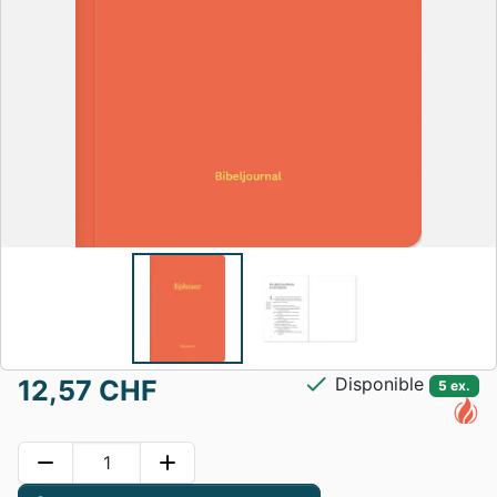
check
Disponible
12,57 CHF
5 ex.
remove
add