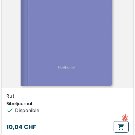
Rut
Bibeljournal
check
Disponible
10,04 CHF
shopping_cart
Prix