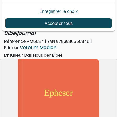
Enregistrer le choix
Accueil
Bibles
Portions
Epheser - Bibeljournal
Epheser
Accepter tous
Bibeljournal
Référence
VM5584
EAN
9783986655846
Verbum Medien
Editeur
Diffuseur
Das Haus der Bibel