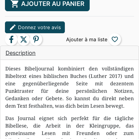
shopping_cart
AJOUTER AU PANIER
edit
Donnez votre avis
facebook
twitter
pinterest
favorite_border
Description
Dieses Bibeljournal kombiniert den vollständigen
Bibeltext eines biblischen Buches (Luther 2017) und
eine gegenüberliegende Seite mit dezentem
Punktraster für deine persönlichen Notizen,
Gedanken oder Gebete. So kannst du direkt neben
dem Text festhalten, was dich beim Lesen bewegt.
Das Journal eignet sich perfekt für die tägliche
Bibellese, die Arbeit in der Kleingruppe, das
gemeinsame Lesen mit Freunden oder zum