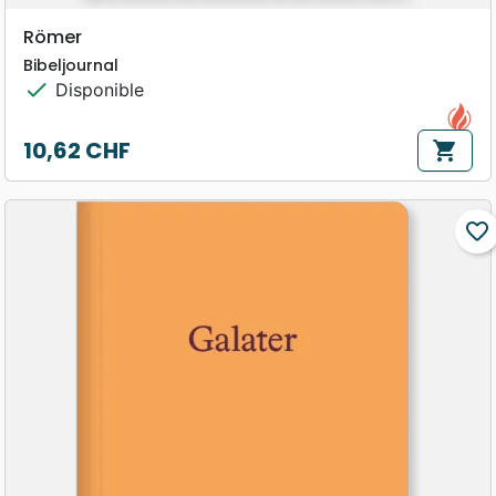
Römer
Bibeljournal
check
Disponible
10,62 CHF
shopping_cart
Prix
favorite_border