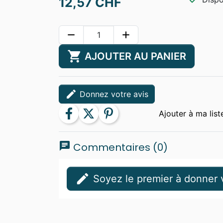
12,57 CHF
remove
add
shopping_cart
AJOUTER AU PANIER
edit
Donnez votre avis
facebook
twitter
pinterest
chat
Commentaires (0)
edit
Soyez le premier à donner v