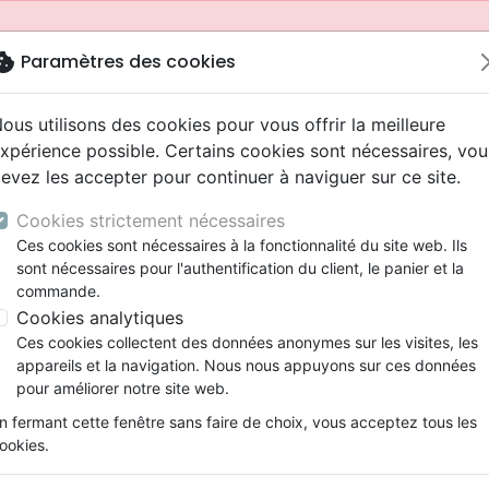
okie
Paramètres des cookies
ous utilisons des cookies pour vous offrir la meilleure
xpérience possible. Certains cookies sont nécessaires, vou
evez les accepter pour continuer à naviguer sur ce site.
Cookies strictement nécessaires
Ces cookies sont nécessaires à la fonctionnalité du site web. Ils
sont nécessaires pour l'authentification du client, le panier et la
commande.
Cookies analytiques
Nouveautés
Bibles
Livres
Jeunesse
Ces cookies collectent des données anonymes sur les visites, les
appareils et la navigation. Nous nous appuyons sur ces données
eaux Testaments
ine
 ans
lations
ns animés
s
Etude biblique
Bandes dessinées
Adolescents, jeunes
Rap, Hip-hop
Films, fiction
Jeux
pour améliorer notre site web.
ons
cation
2 ans
ry, Latino, Folk
gnement, conférences
elisation
Segond 21
Famille, couple
Bibles jeunesse
Instrumental
Documentaires, reportage
Accessoires de Bible
mmande depuis votre pays (United States).
n fermant cette fenêtre sans faire de choix, vous acceptez tous les
iles
e
ro
iels
Segond
Souffrance, Relation d'aide
Louange, Adoration
Papeterie
ookies.
k
elisation
esse
NEG
Santé
Hardrock, Métal
in Jungschar-Abenteuer von Andi Fett
cations
ts
l, Soul
Darby
Ethique, société, politique
Pop, Rock