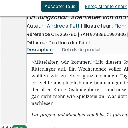
ation
Événements actuels
Stürmt die Burg!
Accepter tous
Enregistrer le choix
Ein Jungschar-Abenteuer von Andi 
Auteur :
Andreas Fett
| Illustrateur :
Fion
Référence
CLV256780
EAN
9783866997806
Diffuseur
Das Haus der Bibel
Description
Détails du produit
»Mittelalter, wir kommen !« Mit diesem 
Ritterlager auf. Ein Wochenende voller 
wollten wir zu einer ganz normalen Ta
erreichte uns plötzlich eine beunruhigende
der alten Ruine Disibodenberg … und unser
gar nicht mehr wie Spielzeug an. Was dort 
nachlesen.
Für Jungen und Mädchen von 9 bis 14 Jahren
nible