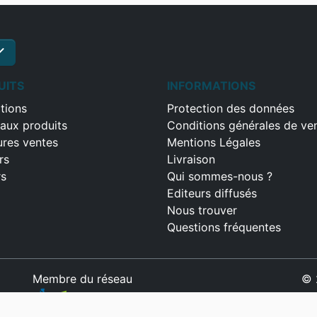
ck
S'inscrire
UITS
INFORMATIONS
tions
Protection des données
aux produits
Conditions générales de ve
ures ventes
Mentions Légales
rs
Livraison
rs
Qui sommes-nous ?
Editeurs diffusés
Nous trouver
Questions fréquentes
Membre du réseau
© 