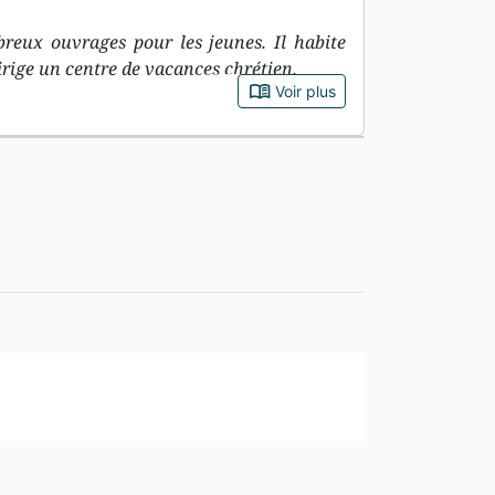
breux ouvrages pour les jeunes. Il habite
dirige un centre de vacances chrétien.
book_open
Voir plus