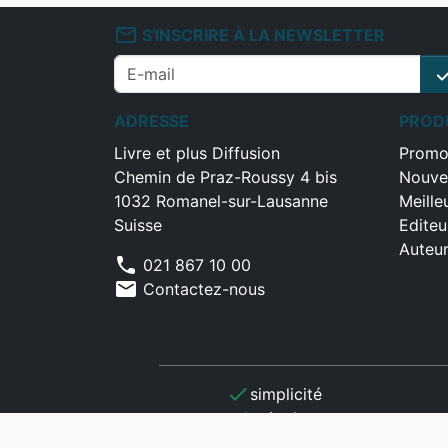
mail_outline
S'INSCRIRE À LA NEWSLETTER
che
ADRESSE
PROD
Livre et plus Diffusion
Promo
Chemin de Praz-Roussy 4 bis
Nouve
1032 Romanel-sur-Lausanne
Meille
Suisse
Editeu
Auteu
phone
021 867 10 00
mail
Contactez-nous
check
simplicité
check
gain de temps
check
optimisation