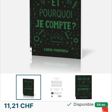
check
Disponible
11,21 CHF
54 ex.