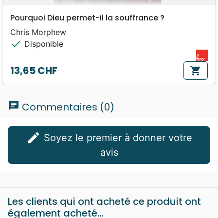
Pourquoi Dieu permet-il la souffrance ?
Chris Morphew
check
Disponible
13,65 CHF
shopping_cart
Prix
chat
Commentaires (0)
edit
Soyez le premier à donner votre
avis
Les clients qui ont acheté ce produit ont
également acheté...