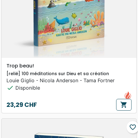
Trop beau!
[relié] 100 méditations sur Dieu et sa création
Louie Giglio - Nicola Anderson - Tama Fortner
check
Disponible
23,29 CHF
shopping_cart
Prix
favorite_border