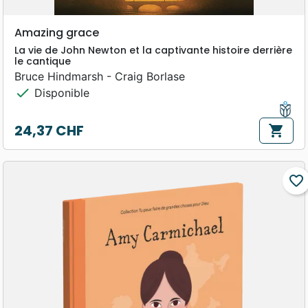
Amazing grace
La vie de John Newton et la captivante histoire derrière
le cantique
Bruce Hindmarsh - Craig Borlase
check
Disponible
24,37 CHF
shopping_cart
Prix
favorite_border