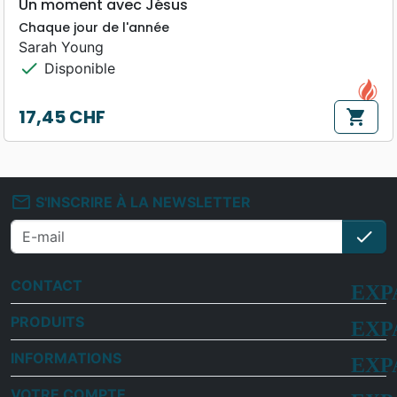
Un moment avec Jésus
Chaque jour de l'année
Sarah Young
check
Disponible
17,45 CHF
shopping_cart
Prix
mail_outline
S'INSCRIRE À LA NEWSLETTER
check
S'i
CONTACT
PRODUITS
INFORMATIONS
VOTRE COMPTE