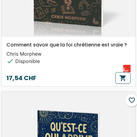
Comment savoir que la foi chrétienne est vraie ?
Chris Morphew
check
Disponible
17,54 CHF
shopping_cart
Prix
favorite_border