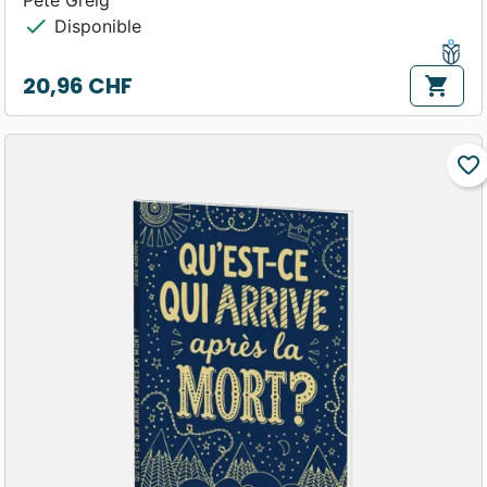
check
Disponible
20,96 CHF
shopping_cart
Prix
favorite_border