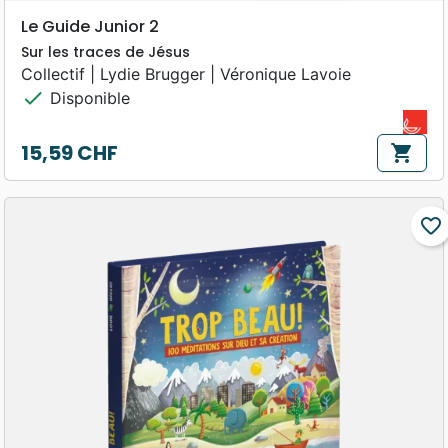
Le Guide Junior 2
Sur les traces de Jésus
Collectif | Lydie Brugger | Véronique Lavoie
check
Disponible
15,59 CHF
shopping_cart
Prix
favorite_border