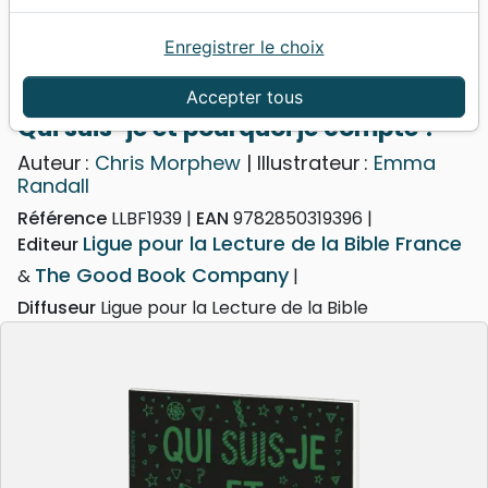
Enregistrer le choix
Accueil
Livres
Enfants
Adolescents, Jeunes
12 à 15 ans
Qui suis-je et pourquoi je compte ?
Accepter tous
Qui suis-je et pourquoi je compte ?
Auteur :
Chris Morphew
| Illustrateur :
Emma
Randall
Référence
LLBF1939
EAN
9782850319396
Ligue pour la Lecture de la Bible France
Editeur
The Good Book Company
&
Diffuseur
Ligue pour la Lecture de la Bible