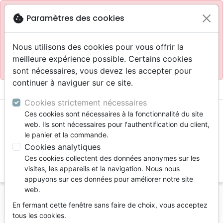
Site réservé aux professionnels
block
cookie
Paramètres des cookies
Accès pour les professionnels :
Se connecter
Nous utilisons des cookies pour vous offrir la
meilleure expérience possible. Certains cookies
Site pour le grand public :
La Maison de la Bible
.
sont nécessaires, vous devez les accepter pour
continuer à naviguer sur ce site.
menu
shopping_cart
account_circle
Cookies strictement nécessaires
Ces cookies sont nécessaires à la fonctionnalité du site
web. Ils sont nécessaires pour l'authentification du client,
le panier et la commande.
Cookies analytiques
Ces cookies collectent des données anonymes sur les
search
visites, les appareils et la navigation. Nous nous
appuyons sur ces données pour améliorer notre site
Reche
web.
En fermant cette fenêtre sans faire de choix, vous acceptez
Vous ne pouvez pas créer de nouvelle commande
tous les cookies.
depuis votre pays (United States).