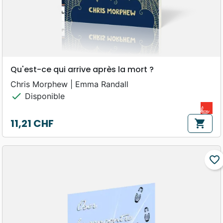
Qu'est-ce qui arrive après la mort ?
Chris Morphew | Emma Randall
check
Disponible
11,21 CHF
shopping_cart
Prix
favorite_border