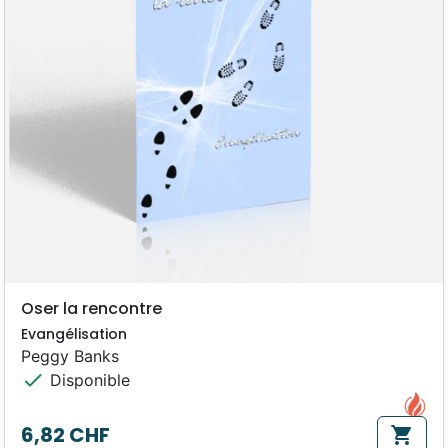
Oser la rencontre
Evangélisation
Peggy Banks
check
Disponible
6,82 CHF
shopping_cart
Prix