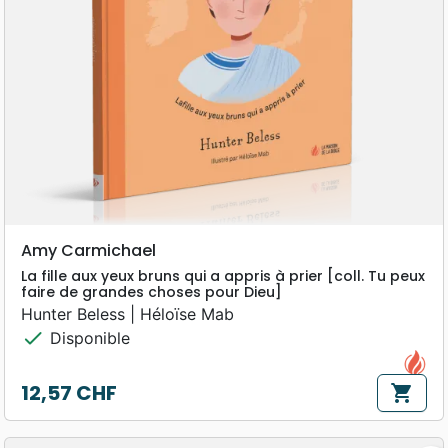
Amy Carmichael
La fille aux yeux bruns qui a appris à prier [coll. Tu peux
faire de grandes choses pour Dieu]
Hunter Beless | Héloïse Mab
check
Disponible
12,57 CHF
shopping_cart
Prix