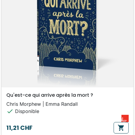
Qu'est-ce qui arrive après la mort ?
Chris Morphew | Emma Randall
check
Disponible
11,21 CHF
shopping_cart
Prix