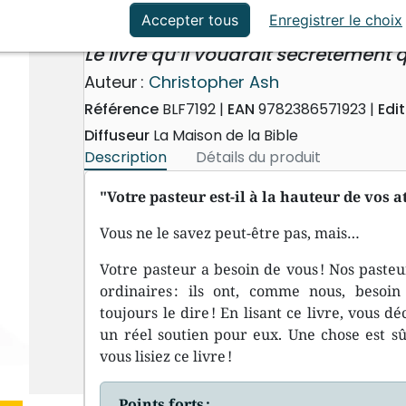
ation
Événements actuels
Comment encourager votre 
Accepter tous
Enregistrer le choix
Le livre qu’il voudrait secrètement q
Auteur :
Christopher Ash
Référence
BLF7192
EAN
9782386571923
Edi
Diffuseur
La Maison de la Bible
Description
Détails du produit
"Votre pasteur est-il à la hauteur de vos a
Vous ne le savez peut-être pas, mais…
Votre pasteur a besoin de vous ! Nos pasteu
ordinaires : ils ont, comme nous, besoi
toujours le dire ! En lisant ce livre, vous
un réel soutien pour eux. Une chose est s
vous lisiez ce livre !
Points forts :