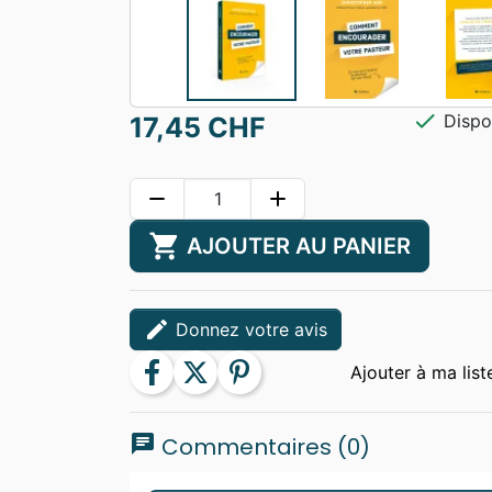
check
Dispo
17,45 CHF
remove
add
shopping_cart
AJOUTER AU PANIER
edit
Donnez votre avis
facebook
twitter
pinterest
chat
Commentaires (0)