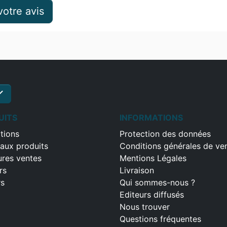
otre avis
ck
S'inscrire
UITS
INFORMATIONS
tions
Protection des données
aux produits
Conditions générales de ve
ures ventes
Mentions Légales
rs
Livraison
rs
Qui sommes-nous ?
Editeurs diffusés
Nous trouver
Questions fréquentes