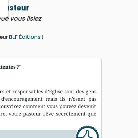
pasteur
ue vous lisiez
BLF Éditions
teur
ttentes ?"
rs et responsables d’Église sont des gens
n d’encouragement mais ils n’osent pas
 découvrirez comment vous pouvez devenir
ûre, votre pasteur rêve secrètement que