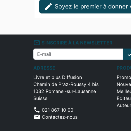
edit
Soyez le premier à donner v
mail_outline
S'INSCRIRE À LA NEWSLETTER
che
ADRESSE
PROD
Livre et plus Diffusion
Promo
Chemin de Praz-Roussy 4 bis
Nouve
1032 Romanel-sur-Lausanne
Meille
Suisse
Editeu
Auteu
phone
021 867 10 00
mail
Contactez-nous