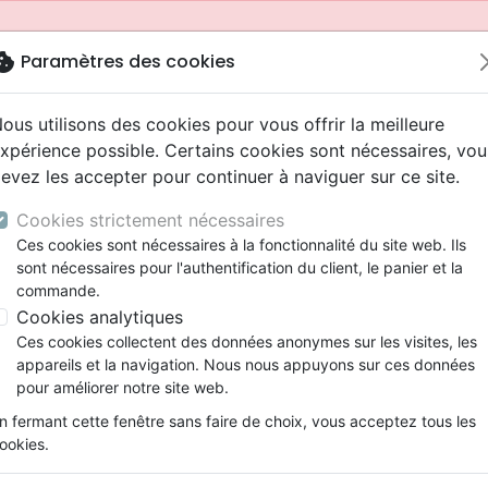
okie
Paramètres des cookies
ous utilisons des cookies pour vous offrir la meilleure
xpérience possible. Certains cookies sont nécessaires, vou
evez les accepter pour continuer à naviguer sur ce site.
Cookies strictement nécessaires
Ces cookies sont nécessaires à la fonctionnalité du site web. Ils
sont nécessaires pour l'authentification du client, le panier et la
commande.
Cookies analytiques
Nouveautés
Bibles
Livres
Jeunesse
Ces cookies collectent des données anonymes sur les visites, les
appareils et la navigation. Nous nous appuyons sur ces données
eaux Testaments
ine
 ans
lations
ns animés
s
Etude biblique
Bandes dessinées
Adolescents, jeunes
Rap, Hip-hop
Films, fiction
Jeux
pour améliorer notre site web.
ons
cation
2 ans
ry, Latino, Folk
gnement, conférences
elisation
Segond 21
Famille, couple
Bibles jeunesse
Instrumental
Documentaires, reportage
Accessoires de Bible
mmande depuis votre pays (United States).
n fermant cette fenêtre sans faire de choix, vous acceptez tous les
iles
e
ro
iels
Segond
Souffrance, Relation d'aide
Louange, Adoration
Papeterie
ookies.
k
elisation
esse
NEG
Santé
Hardrock, Métal
ger votre pasteur - Le livre qu’il voudrait secrètement qu
cations
ts
l, Soul
Darby
Ethique, société, politique
Pop, Rock