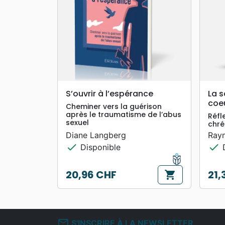
search
APERÇU RAPIDE
S’ouvrir à l’espérance
La s
coe
Cheminer vers la guérison
après le traumatisme de l’abus
Réfl
sexuel
chré
Diane Langberg
Ray
check
check
Disponible
D
20,96 CHF
21,
shopping_cart
Prix
Prix
mail_outline
S'INSCRIRE À LA NEWSLETTER