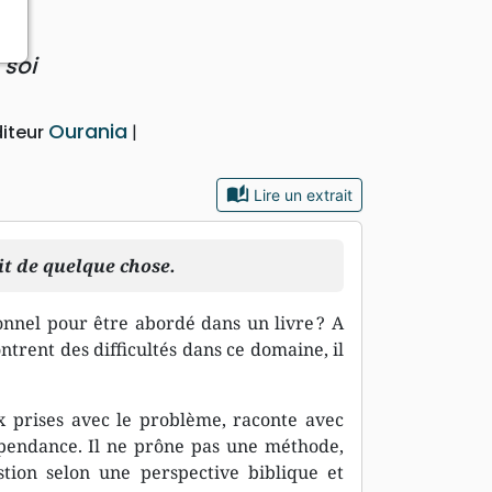
 soi
Ourania
diteur
auto_stories
Lire un extrait
it de quelque chose.
onnel pour être abordé dans un livre ? A
trent des difficultés dans ce domaine, il
x prises avec le problème, raconte avec
pendance. Il ne prône pas une méthode,
stion selon une perspective biblique et