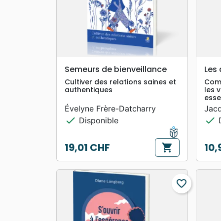
search
APERÇU RAPIDE
Semeurs de bienveillance
Les 
Cultiver des relations saines et
Com
authentiques
les 
esse
Évelyne Frère-Datcharry
Jacq
check
check
Disponible
D
19,01 CHF
10,
shopping_cart
Prix
Prix
favorite_border