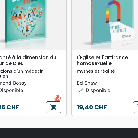
search
search
APERÇU RAPIDE
APERÇU RAPIDE
anté à la dimension du
L'Église et l'attirance
ur de Dieu
homosexuelle:
exions d'un médecin
mythes et réalité
tien
mond Bossy
Ed Shaw
check
isponible
Disponible
35 CHF
19,40 CHF
shopping_cart
s
Prix