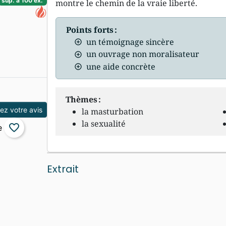
sup. à 100 ex.
montre le chemin de la vraie liberté.
Points forts :
un témoignage sincère
un ouvrage non moralisateur
une aide concrète
Thèmes :
z votre avis
la masturbation
la sexualité
favorite_border
Extrait