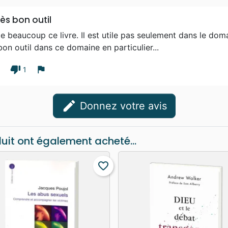
rès bon outil
e beaucoup ce livre. Il est utile pas seulement dans le do
bon outil dans ce domaine en particulier...
thumb_down
flag
1
1
edit
Donnez votre avis
duit ont également acheté...
favorite_border