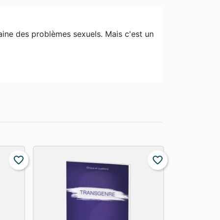
maine des problèmes sexuels. Mais c'est un
favorite_border
favorite_border