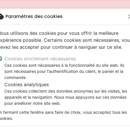
okie
Paramètres des cookies
ous utilisons des cookies pour vous offrir la meilleure
xpérience possible. Certains cookies sont nécessaires, vou
evez les accepter pour continuer à naviguer sur ce site.
Cookies strictement nécessaires
Ces cookies sont nécessaires à la fonctionnalité du site web. Ils
sont nécessaires pour l'authentification du client, le panier et la
commande.
Cookies analytiques
Nouveautés
Bibles
Livres
Jeunesse
Ces cookies collectent des données anonymes sur les visites, les
appareils et la navigation. Nous nous appuyons sur ces données
eaux Testaments
ine
 ans
lations
ns animés
s
Etude biblique
Bandes dessinées
Adolescents, jeunes
Rap, Hip-hop
Films, fiction
Jeux
pour améliorer notre site web.
ons
cation
2 ans
ry, Latino, Folk
gnement, conférences
elisation
Segond 21
Famille, couple
Bibles jeunesse
Instrumental
Documentaires, reportage
Accessoires de Bible
mmande depuis votre pays (United States).
n fermant cette fenêtre sans faire de choix, vous acceptez tous les
iles
e
ro
iels
Segond
Souffrance, Relation d'aide
Louange, Adoration
Papeterie
ookies.
k
elisation
esse
NEG
Santé
Hardrock, Métal
ue
Sexualité
Un plaisir interdit ? - Quand la sexualité es
cations
ts
l, Soul
Darby
Ethique, société, politique
Pop, Rock