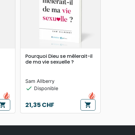
search
APERÇU RAPIDE
Pourquoi Dieu se mêlerait-il
de ma vie sexuelle ?
Sam Allberry
check
Disponible
21,35 CHF
hopping_cart
shopping_cart
Prix