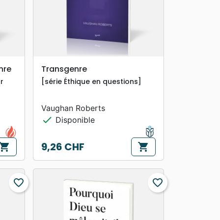
search
APERÇU RAPIDE
nre
Transgenre
r
[série Éthique en questions]
Vaughan Roberts
check
Disponible
9,26 CHF
hopping_cart
shopping_cart
Prix
favorite_border
favorite_border