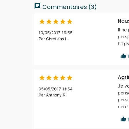
chat
Commentaires (3)
Nou





Il ne
10/05/2017 16:55
persp
Par Chrétiens L.
https
thumb_up
Agré





Je vo
05/05/2017 11:54
pensa
Par Anthony R.
perso
rien 
thumb_up