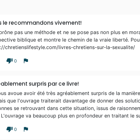
s le recommandons vivement!
 prône pas une méthode et ne se pose pas non plus en moral
ective biblique et montre le chemin de la vraie liberté. Pour
://chretienslifestyle.com/livres-chretiens-sur-la-sexualite/
thumb_down
flag
1
0
ablement surpris par ce livre!
us avoue avoir été très agréablement surpris de la manière 
is que l'ouvrage traiterait davantage de donner des soluti
nnes se retrouvant dans cette situation, issus de raisonne
! L'ouvrage va beaucoup plus en profondeur en traitant le suj
thumb_down
flag
1
0