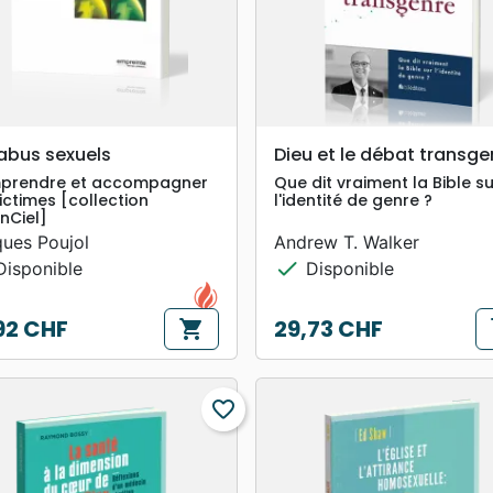
search
search
APERÇU RAPIDE
APERÇU RAPIDE
abus sexuels
Dieu et le débat transge
prendre et accompagner
Que dit vraiment la Bible su
victimes [collection
l'identité de genre ?
nCiel]
ues Poujol
Andrew T. Walker
check
isponible
Disponible
92 CHF
29,73 CHF
shopping_cart
s
Prix
favorite_border