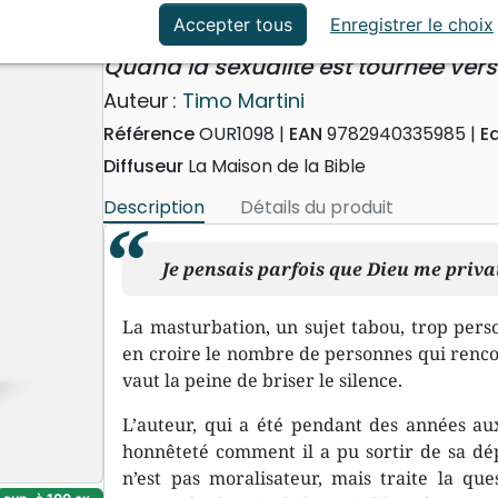
ation
Événements actuels
Un plaisir interdit ?
Accepter tous
Enregistrer le choix
Quand la sexualité est tournée vers
Auteur :
Timo Martini
Référence
OUR1098
EAN
9782940335985
E
Diffuseur
La Maison de la Bible
Description
Détails du produit
Je pensais parfois que Dieu me priva
La masturbation, un sujet tabou, trop pers
en croire le nombre de personnes qui rencon
vaut la peine de briser le silence.
L’auteur, qui a été pendant des années au
honnêteté comment il a pu sortir de sa dé
n’est pas moralisateur, mais traite la que