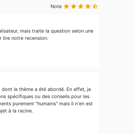





Note
isateur, mais traite la question selon une
 lire notre recension:
dont le thème a été abordé. En effet, je
ons spécifiques ou des conseils pour les
ments purement "humains" mais il n'en est
et à la racine.