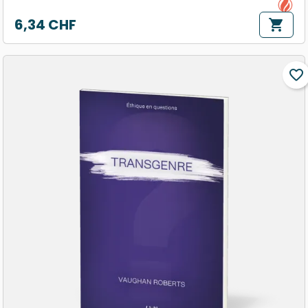
6,34 CHF
shopping_cart
Prix
favorite_border