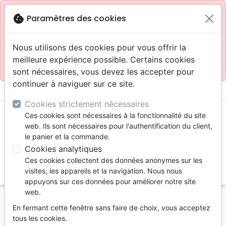
Site réservé aux professionnels
block
cookie
Paramètres des cookies
Accès pour les professionnels :
Se connecter
Nous utilisons des cookies pour vous offrir la
meilleure expérience possible. Certains cookies
Site pour le grand public :
La Maison de la Bible
.
sont nécessaires, vous devez les accepter pour
continuer à naviguer sur ce site.
menu
shopping_cart
account_circle
Cookies strictement nécessaires
Ces cookies sont nécessaires à la fonctionnalité du site
web. Ils sont nécessaires pour l'authentification du client,
le panier et la commande.
Cookies analytiques
Ces cookies collectent des données anonymes sur les
search
visites, les appareils et la navigation. Nous nous
appuyons sur ces données pour améliorer notre site
Reche
web.
En fermant cette fenêtre sans faire de choix, vous acceptez
Vous ne pouvez pas créer de nouvelle commande
tous les cookies.
depuis votre pays (United States).