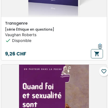
Transgenre
[série Éthique en questions]
Vaughan Roberts
check
Disponible
9,26 CHF
shopping_cart
Prix
favorite_border