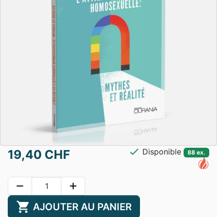
check
Disponible
19,40 CHF
88 ex.
remove
add
shopping_cart
AJOUTER AU PANIER