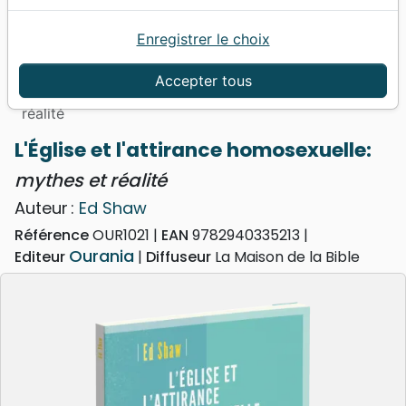
Enregistrer le choix
Accueil
Livres
Ethique, société, politique
Sexualité
Accepter tous
Église et l'attirance homosexuelle: (L') - mythes et
réalité
L'Église et l'attirance homosexuelle:
mythes et réalité
Auteur :
Ed Shaw
Référence
OUR1021
EAN
9782940335213
Ourania
Editeur
Diffuseur
La Maison de la Bible