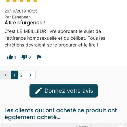





29/10/2019 10:25
Par Benebean
À lire d'urgence !
C'est LE MEILLEUR livre abordant le sujet de
l'attirance homosexuelle et du célibat. Tous les
chrétiens devraient se le procurer et le lire !
thumb_up
thumb_down
flag
1
0
chevron_left
chevron_right
1
2
edit
Donnez votre avis
Les clients qui ont acheté ce produit ont
également acheté...