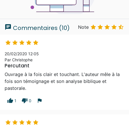
chat





Commentaires (10)
Note





20/02/2020 12:05
Par Christophe
Percutant
Ouvrage à la fois clair et touchant. L'auteur mêle à la
fois son témoignage et son analyse biblique et
pastorale.
thumb_up
thumb_down
flag
1
0




