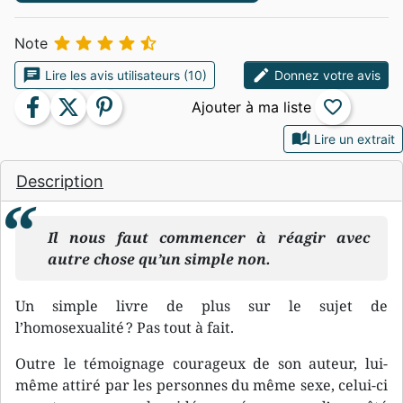





Note
chat
edit
Lire les avis utilisateurs (10)
Donnez votre avis
facebook
twitter
pinterest
favorite_border
auto_stories
Lire un extrait
Description
Il nous faut commencer à réagir avec
autre chose qu’un simple non.
Un simple livre de plus sur le sujet de
l’homosexualité ? Pas tout à fait.
Outre le témoignage courageux de son auteur, lui-
même attiré par les personnes du même sexe, celui-ci