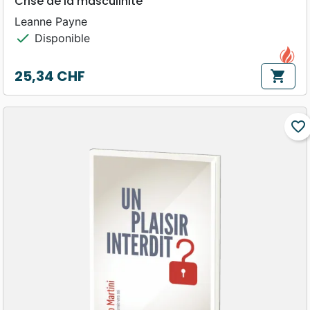
Crise de la masculinité
Leanne Payne
check
Disponible
25,34 CHF
shopping_cart
Prix
favorite_border