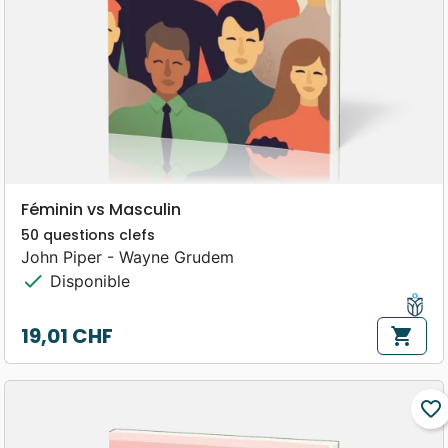
Féminin vs Masculin
50 questions clefs
John Piper - Wayne Grudem
check
Disponible
19,01 CHF
shopping_cart
Prix
favorite_border