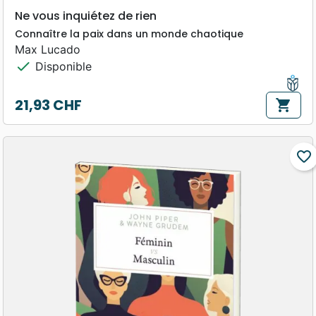
Ne vous inquiétez de rien
Connaître la paix dans un monde chaotique
Max Lucado
check
Disponible
21,93 CHF
shopping_cart
Prix
favorite_border