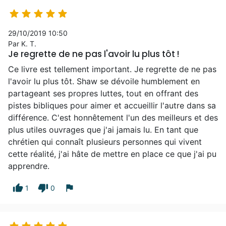





29/10/2019 10:50
Par K. T.
Je regrette de ne pas l'avoir lu plus tôt !
Ce livre est tellement important. Je regrette de ne pas
l'avoir lu plus tôt. Shaw se dévoile humblement en
partageant ses propres luttes, tout en offrant des
pistes bibliques pour aimer et accueillir l'autre dans sa
différence. C'est honnêtement l'un des meilleurs et des
plus utiles ouvrages que j'ai jamais lu. En tant que
chrétien qui connaît plusieurs personnes qui vivent
cette réalité, j'ai hâte de mettre en place ce que j'ai pu
apprendre.
thumb_up
thumb_down
flag
1
0