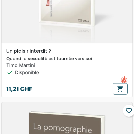
Un plaisir interdit ?
Quand la sexualité est tournée vers soi
Timo Martini
check
Disponible
11,21 CHF
shopping_cart
Prix
favorite_border