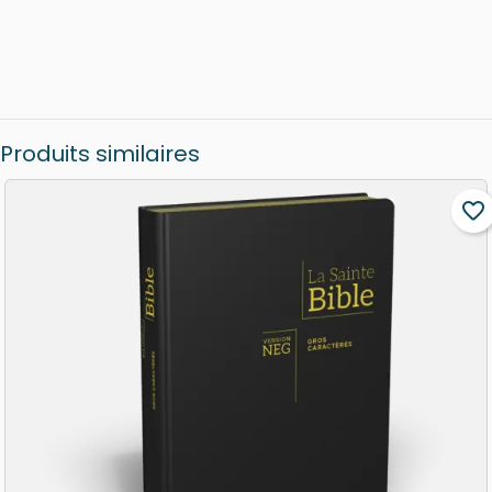
Produits similaires
favorite_border