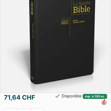
check
Disponible
71,64 CHF
sup. à 100 ex.