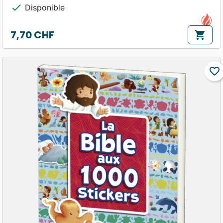
check
Disponible
7,70 CHF
shopping_cart
Prix
favorite_border