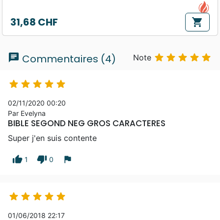
31,68 CHF
shopping_cart
Prix
chat





Commentaires (4)
Note





02/11/2020 00:20
Par Evelyna
BIBLE SEGOND NEG GROS CARACTERES
Super j'en suis contente
thumb_up
thumb_down
flag
1
0





01/06/2018 22:17