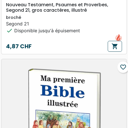
Nouveau Testament, Psaumes et Proverbes,
Segond 21, gros caractères, illustré
broché
Segond 21
check
Disponible jusqu'à épuisement
4,87 CHF
shopping_cart
Prix
favorite_border