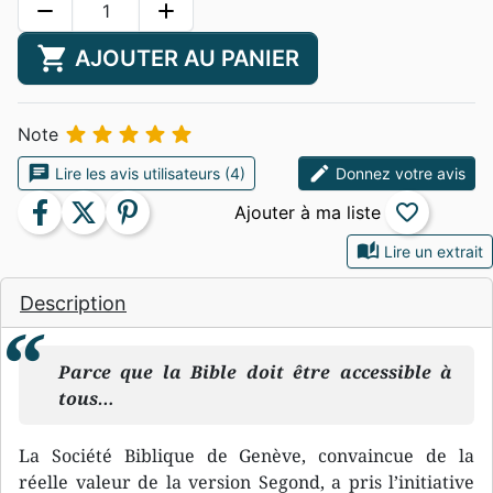
remove
add
shopping_cart
AJOUTER AU PANIER





Note
chat
edit
Lire les avis utilisateurs (4)
Donnez votre avis
facebook
twitter
pinterest
favorite_border
auto_stories
Lire un extrait
Description
Parce que la Bible doit être accessible à
tous…
La Société Biblique de Genève, convaincue de la
réelle valeur de la version Segond, a pris l’initiative