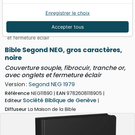
Enregistrer le choix
Accueil
Bibles
Bibles grand format
Bible Segond NEG, gros caractères, noire -
Accepter tous
Couverture souple, fibrocuir, tranche or, avec onglets
et fermeture éclair
Bible Segond NEG, gros caractères,
noire
Couverture souple, fibrocuir, tranche or,
avec onglets et fermeture éclair
Version :
Segond NEG 1979
Référence
NEG11890
EAN
9782608118905
Société Biblique de Genève
Editeur
Diffuseur
La Maison de la Bible