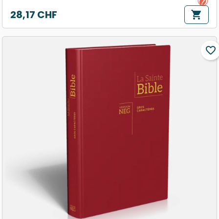
28,17 CHF
shopping_cart
Prix
favorite_border