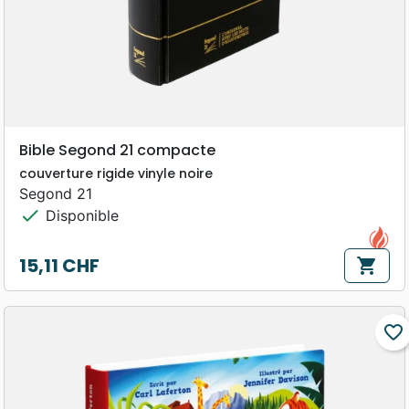
Bible Segond 21 compacte
couverture rigide vinyle noire
Segond 21
check
Disponible
15,11 CHF
shopping_cart
Prix
favorite_border