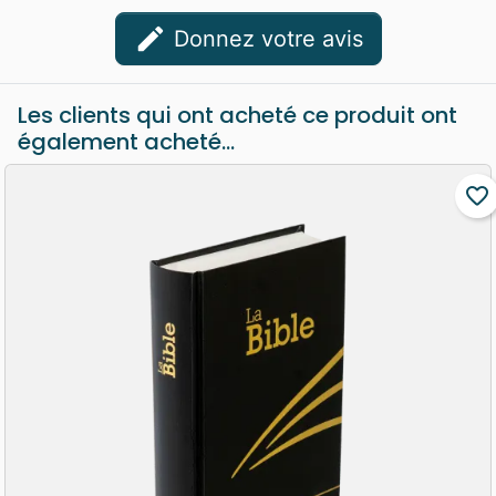
edit
Donnez votre avis
Les clients qui ont acheté ce produit ont
également acheté...
favorite_border