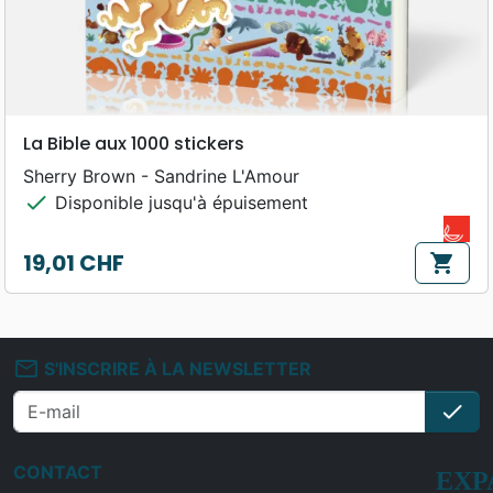
La Bible aux 1000 stickers
Sherry Brown - Sandrine L'Amour
check
Disponible jusqu'à épuisement
19,01 CHF
shopping_cart
Prix
mail_outline
S'INSCRIRE À LA NEWSLETTER
check
S'i
CONTACT