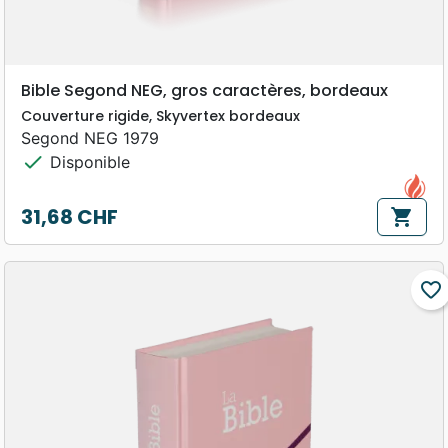
Bible Segond NEG, gros caractères, bordeaux
Couverture rigide, Skyvertex bordeaux
Segond NEG 1979
check
Disponible
31,68 CHF
shopping_cart
Prix
favorite_border