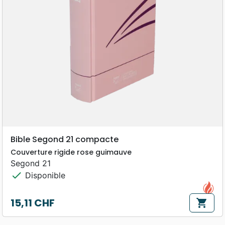
Bible Segond 21 compacte
Couverture rigide rose guimauve
Segond 21
check
Disponible
15,11 CHF
shopping_cart
Prix