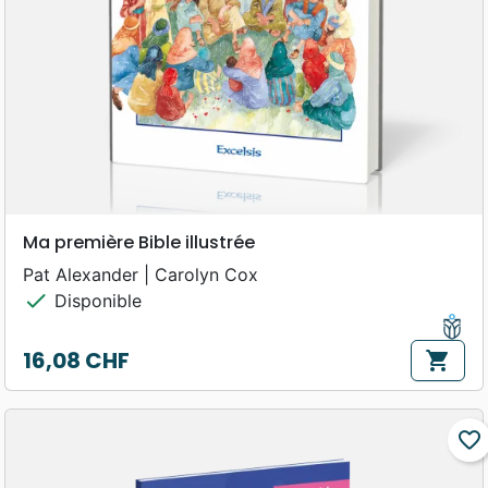
Ma première Bible illustrée
Pat Alexander | Carolyn Cox
check
Disponible
16,08 CHF
shopping_cart
Prix
favorite_border