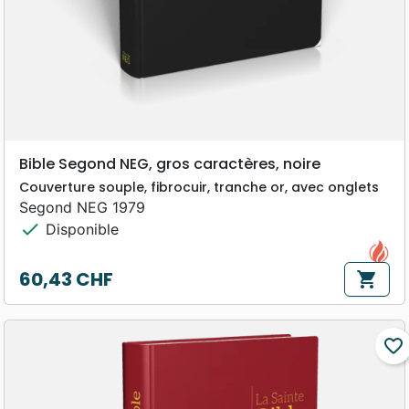
Bible Segond NEG, gros caractères, noire
Couverture souple, fibrocuir, tranche or, avec onglets
Segond NEG 1979
check
Disponible
60,43 CHF
shopping_cart
Prix
favorite_border