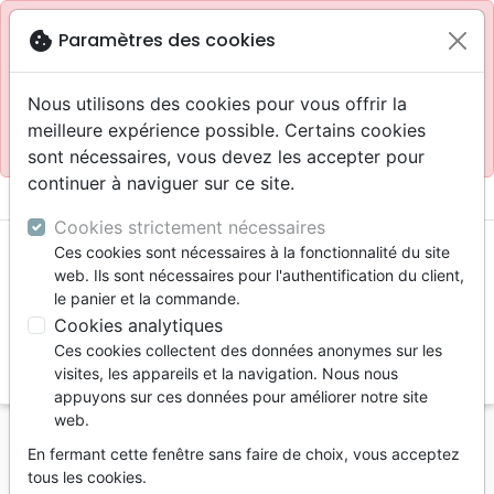
Site réservé aux professionnels
block
cookie
Paramètres des cookies
Accès pour les professionnels :
Se connecter
Nous utilisons des cookies pour vous offrir la
meilleure expérience possible. Certains cookies
Site pour le grand public :
La Maison de la Bible
.
sont nécessaires, vous devez les accepter pour
continuer à naviguer sur ce site.
menu
shopping_cart
account_circle
Cookies strictement nécessaires
Ces cookies sont nécessaires à la fonctionnalité du site
web. Ils sont nécessaires pour l'authentification du client,
le panier et la commande.
Cookies analytiques
Ces cookies collectent des données anonymes sur les
search
visites, les appareils et la navigation. Nous nous
appuyons sur ces données pour améliorer notre site
Reche
web.
En fermant cette fenêtre sans faire de choix, vous acceptez
Vous ne pouvez pas créer de nouvelle commande
tous les cookies.
depuis votre pays (United States).