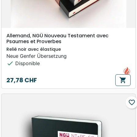
Allemand, NGÜ Nouveau Testament avec
Psaumes et Proverbes
Relié noir avec élastique
Neue Genfer Übersetzung
check
Disponible
27,78 CHF
shopping_cart
Prix
favorite_border