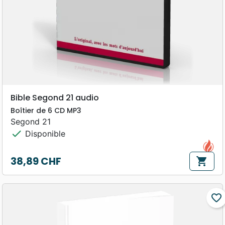
les livres bibliques
Bible Segond 21 audio
Boîtier de 6 CD MP3
Segond 21
check
Disponible
38,89 CHF
shopping_cart
Prix
favorite_border