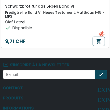
Schwarzbrot für das Leben Band VI
Predigtreihe Band VI: Neues Testament, Matthäus 1-15 -
MP3
Olaf Latzel
check
Disponible
9,71 CHF
shopping_cart
Prix
mail_outline
S'INSCRIRE À LA NEWSLETTER
check
S'i
CONTACT
PRODUITS
INFORMATIONS