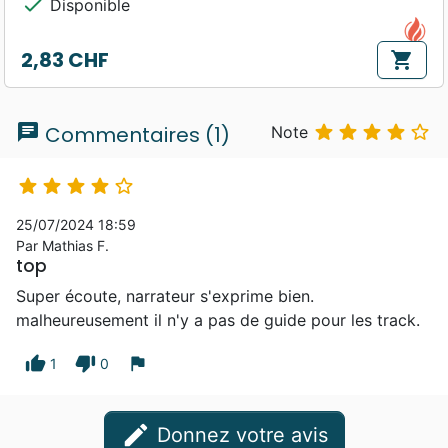
check
Disponible
2,83 CHF
shopping_cart
Prix
chat





Commentaires (1)
Note





25/07/2024 18:59
Par Mathias F.
top
Super écoute, narrateur s'exprime bien.
malheureusement il n'y a pas de guide pour les track.
thumb_up
thumb_down
flag
1
0
edit
Donnez votre avis