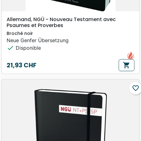
Allemand, NGÜ - Nouveau Testament avec
Psaumes et Proverbes
Broché noir
Neue Genfer Übersetzung
check
Disponible
21,93 CHF
shopping_cart
Prix
favorite_border