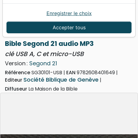
Enregistrer le choix
Accueil
Bibles
Audio-Bibles
Bible Segond 21 audio MP3 - clé USB A, C et
Accepter tous
micro-USB
Bible Segond 21 audio MP3
clé USB A, C et micro-USB
Version :
Segond 21
Référence
SG30101-USB
EAN
9782608401649
Société Biblique de Genève
Editeur
Diffuseur
La Maison de la Bible