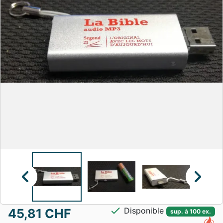
chevron_left
chevron_right
check
Disponible
45,81 CHF
sup. à 100 ex.