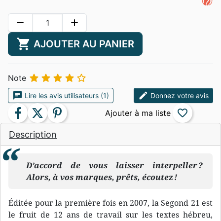
remove
add
shopping_cart
AJOUTER AU PANIER





Note
chat
edit
Lire les avis utilisateurs (1)
Donnez votre avis
facebook
twitter
pinterest
favorite_border
Description
D’accord de vous laisser interpeller ?
Alors, à vos marques, prêts, écoutez !
Éditée pour la première fois en 2007, la Segond 21 est
le fruit de 12 ans de travail sur les textes hébreu,