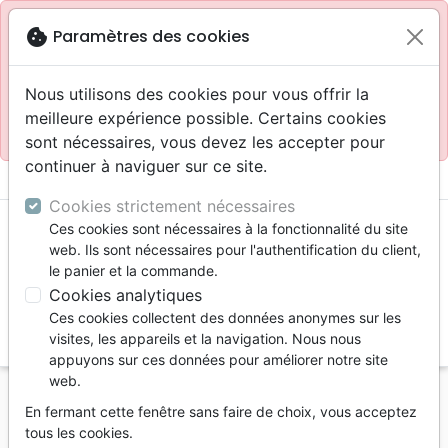
Site réservé aux professionnels
block
cookie
Paramètres des cookies
Accès pour les professionnels :
Se connecter
Nous utilisons des cookies pour vous offrir la
meilleure expérience possible. Certains cookies
Site pour le grand public :
La Maison de la Bible
.
sont nécessaires, vous devez les accepter pour
continuer à naviguer sur ce site.
menu
shopping_cart
account_circle
Cookies strictement nécessaires
Ces cookies sont nécessaires à la fonctionnalité du site
web. Ils sont nécessaires pour l'authentification du client,
le panier et la commande.
Cookies analytiques
Ces cookies collectent des données anonymes sur les
search
visites, les appareils et la navigation. Nous nous
appuyons sur ces données pour améliorer notre site
Reche
web.
En fermant cette fenêtre sans faire de choix, vous acceptez
Vous ne pouvez pas créer de nouvelle commande
tous les cookies.
depuis votre pays (United States).