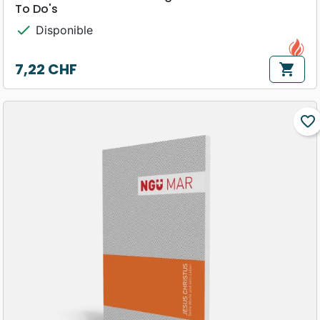
To Do's
check
Disponible
7,22 CHF
shopping_cart
Prix
favorite_border