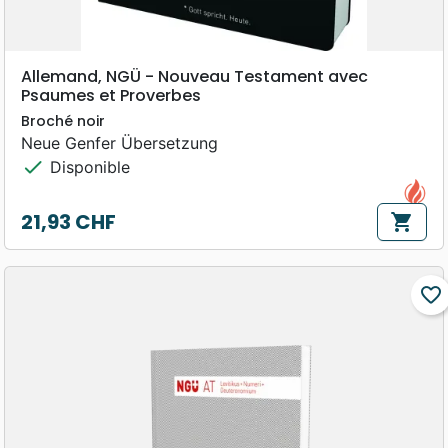
Allemand, NGÜ - Nouveau Testament avec
Psaumes et Proverbes
Broché noir
Neue Genfer Übersetzung
check
Disponible
21,93 CHF
shopping_cart
Prix
favorite_border