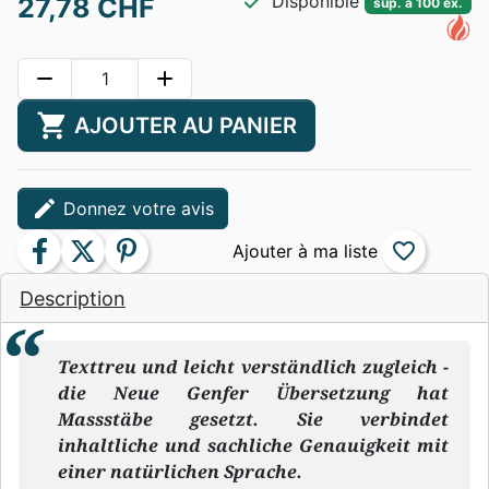
check
Disponible
27,78 CHF
sup. à 100 ex.
remove
add
shopping_cart
AJOUTER AU PANIER
edit
Donnez votre avis
facebook
twitter
pinterest
favorite_border
Description
Texttreu und leicht verständlich zugleich -
die Neue Genfer Übersetzung hat
Massstäbe gesetzt. Sie verbindet
inhaltliche und sachliche Genauigkeit mit
einer natürlichen Sprache.