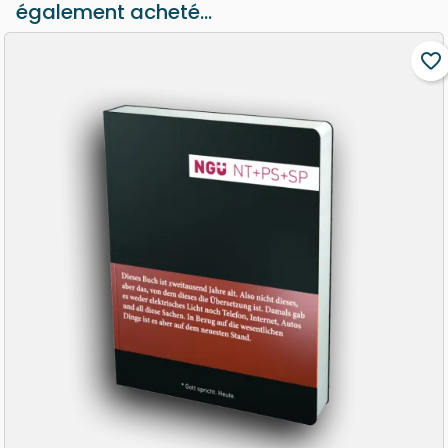
également acheté...
favorite_border