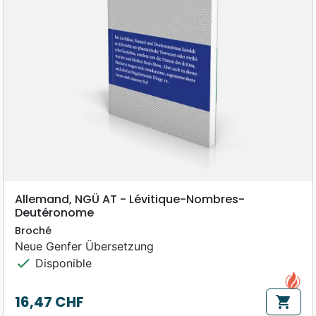
Allemand, NGÜ AT - Lévitique-Nombres-
Deutéronome
Broché
Neue Genfer Übersetzung
check
Disponible
16,47 CHF
shopping_cart
Prix