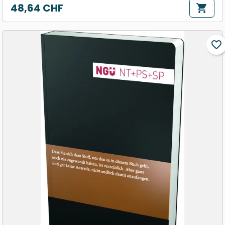
48,64 CHF
shopping_cart
Prix
favorite_border