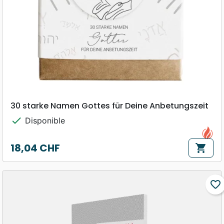
30 starke Namen Gottes für Deine Anbetungszeit
check
Disponible
18,04 CHF
shopping_cart
Prix
favorite_border