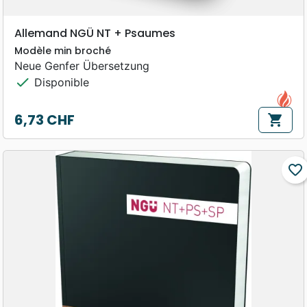
Allemand NGÜ NT + Psaumes
Modèle min broché
Neue Genfer Übersetzung
check
Disponible
6,73 CHF
shopping_cart
Prix
favorite_border