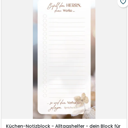
favorite_border
Küchen-Notizblock - Alltagshelfer - dein Block für