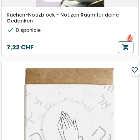
Küchen-Notizblock - Notizen Raum für deine
Gedanken
check
Disponible
7,22 CHF
shopping_cart
Prix
favorite_border