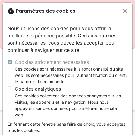
Site réservé aux professionnels
block
cookie
Paramètres des cookies
Accès pour les professionnels :
Se connecter
Nous utilisons des cookies pour vous offrir la
meilleure expérience possible. Certains cookies
Site pour le grand public :
La Maison de la Bible
.
sont nécessaires, vous devez les accepter pour
continuer à naviguer sur ce site.
menu
shopping_cart
account_circle
Cookies strictement nécessaires
Ces cookies sont nécessaires à la fonctionnalité du site
web. Ils sont nécessaires pour l'authentification du client,
le panier et la commande.
Cookies analytiques
Ces cookies collectent des données anonymes sur les
search
visites, les appareils et la navigation. Nous nous
appuyons sur ces données pour améliorer notre site
Reche
web.
En fermant cette fenêtre sans faire de choix, vous acceptez
Vous ne pouvez pas créer de nouvelle commande
tous les cookies.
depuis votre pays (United States).