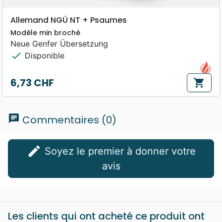
Allemand NGÜ NT + Psaumes
Modèle min broché
Neue Genfer Übersetzung
check
Disponible
6,73 CHF
shopping_cart
Prix
chat
Commentaires (0)
edit
Soyez le premier à donner votre
avis
Les clients qui ont acheté ce produit ont