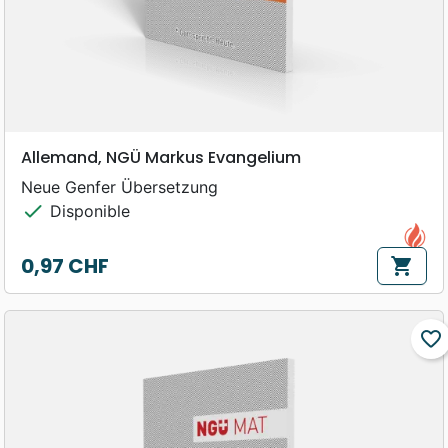
Allemand, NGÜ Markus Evangelium
Neue Genfer Übersetzung
check
Disponible
0,97 CHF
shopping_cart
Prix
favorite_border