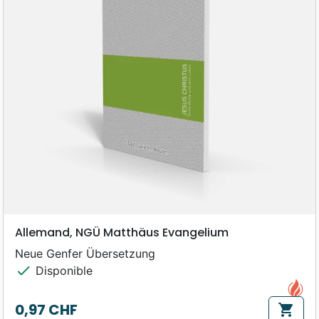
Allemand, NGÜ Matthäus Evangelium
Neue Genfer Übersetzung
check
Disponible
0,97 CHF
shopping_cart
Prix