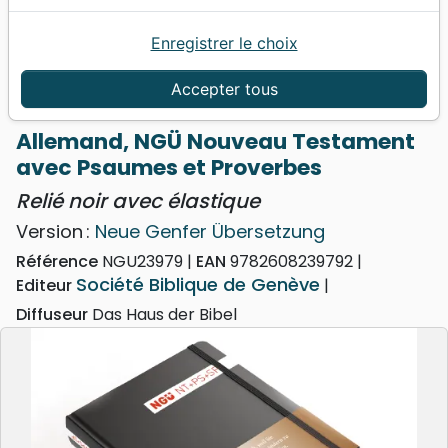
Enregistrer le choix
Accueil
Bibles
Nouveaux Testaments
Allemand, NGÜ Nouveau Testament avec Psaumes
Accepter tous
et Proverbes - Relié noir avec élastique
Allemand, NGÜ Nouveau Testament
avec Psaumes et Proverbes
Relié noir avec élastique
Version :
Neue Genfer Übersetzung
Référence
NGU23979
EAN
9782608239792
Société Biblique de Genève
Editeur
Diffuseur
Das Haus der Bibel