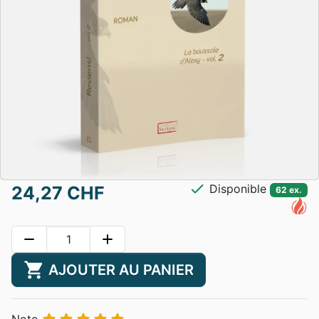
check
Disponible
24,27 CHF
62 ex.
remove
add
shopping_cart
AJOUTER AU PANIER