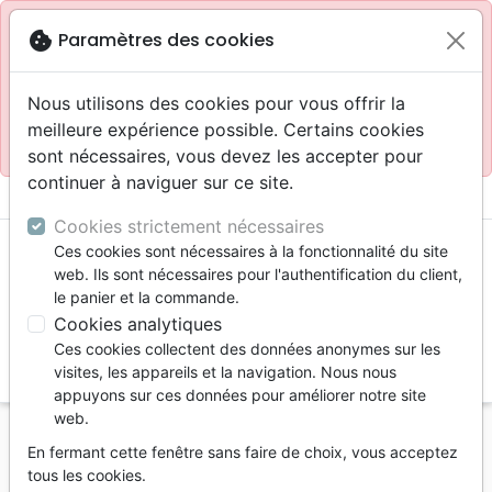
Site réservé aux professionnels
block
cookie
Paramètres des cookies
Accès pour les professionnels :
Se connecter
Nous utilisons des cookies pour vous offrir la
meilleure expérience possible. Certains cookies
Site pour le grand public :
La Maison de la Bible
.
sont nécessaires, vous devez les accepter pour
continuer à naviguer sur ce site.
menu
shopping_cart
account_circle
Cookies strictement nécessaires
Ces cookies sont nécessaires à la fonctionnalité du site
web. Ils sont nécessaires pour l'authentification du client,
le panier et la commande.
Cookies analytiques
Ces cookies collectent des données anonymes sur les
search
visites, les appareils et la navigation. Nous nous
appuyons sur ces données pour améliorer notre site
Reche
web.
En fermant cette fenêtre sans faire de choix, vous acceptez
Vous ne pouvez pas créer de nouvelle commande
tous les cookies.
depuis votre pays (United States).