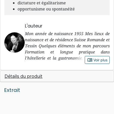
dictature et égalitarisme
opportunisme ou spontanéité
L'auteur
Mon année de naissance 1955 Mes lieux de
naissance et de résidence Suisse Romande et
Tessin Quelques éléments de mon parcours
Formation et longue pratique dans
l'hôtellerie et la gastronomie. Traductions
book_open
Voir plus
bénévoles pour plusieurs missions depuis
2000. Interviews et articles pour christian-
Détails du produit
leaders.net. Quelques-uns de mes hobbys
Nordic-walking, jardinage, piano,
aquariophilie, lecture... Pourquoi j'écris
Extrait
J'aime partager ce que la vie en Christ
apporte comme changements de vie. IL est
celui qui donne un happy end aux histoires
tristes. Parmi mes lectures favorites En