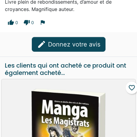
Livre plein de rebondissements, d’amour et de
croyances. Magnifique auteur.
thumb_up
thumb_down
flag
0
0
edit
Donnez votre avis
Les clients qui ont acheté ce produit ont
également acheté...
favorite_border