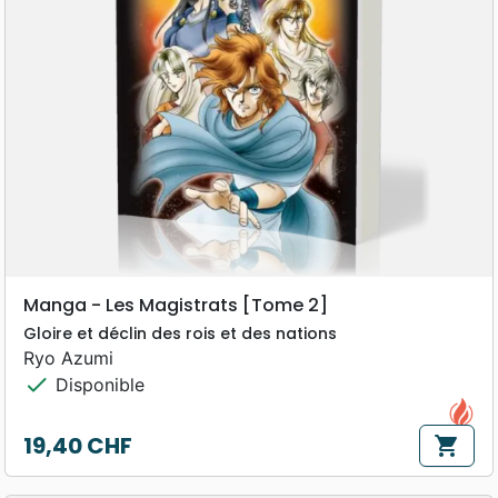
Manga - Les Magistrats [Tome 2]
Gloire et déclin des rois et des nations
Ryo Azumi
check
Disponible
19,40 CHF
shopping_cart
Prix