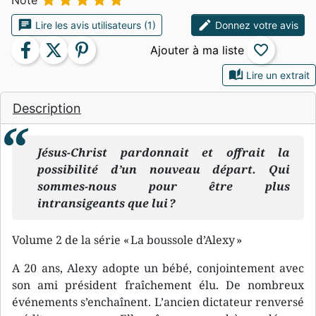





Note
chat
edit
Lire les avis utilisateurs (1)
Donnez votre avis
facebook
twitter
pinterest
favorite_border
auto_stories
Lire un extrait
Description
Jésus-Christ pardonnait et offrait la
possibilité d’un nouveau départ. Qui
sommes-nous pour être plus
intransigeants que lui ?
Volume 2 de la série « La boussole d’Alexy »
A 20 ans, Alexy adopte un bébé, conjointement avec
son ami président fraîchement élu. De nombreux
événements s’enchaînent. L’ancien dictateur renversé