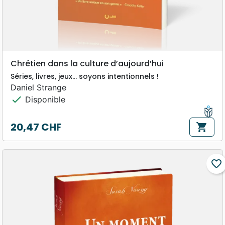
Chrétien dans la culture d’aujourd’hui
Séries, livres, jeux… soyons intentionnels !
Daniel Strange
check
Disponible
20,47 CHF
shopping_cart
Prix
favorite_border