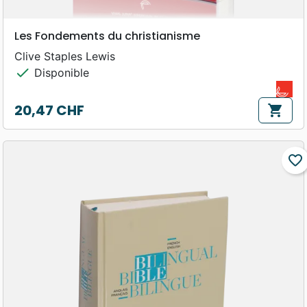
Les Fondements du christianisme
Clive Staples Lewis
check
Disponible
20,47 CHF
shopping_cart
Prix
favorite_border