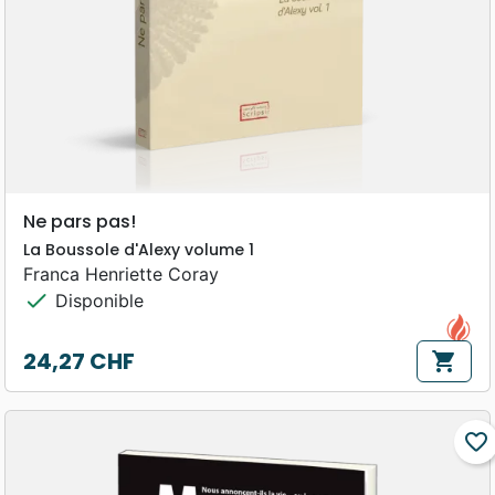
Ne pars pas!
La Boussole d'Alexy volume 1
Franca Henriette Coray
check
Disponible
24,27 CHF
shopping_cart
Prix
favorite_border