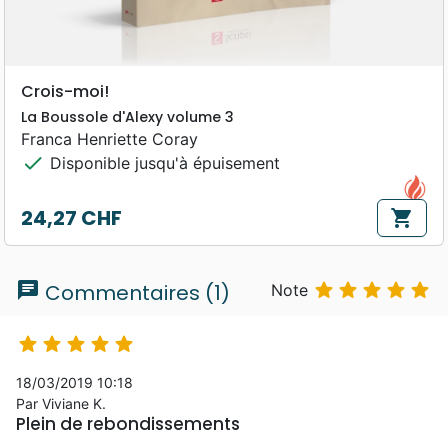
Crois-moi!
La Boussole d'Alexy volume 3
Franca Henriette Coray
check
Disponible jusqu'à épuisement
24,27 CHF
shopping_cart
Prix
chat





Commentaires (1)
Note





18/03/2019 10:18
Par Viviane K.
Plein de rebondissements