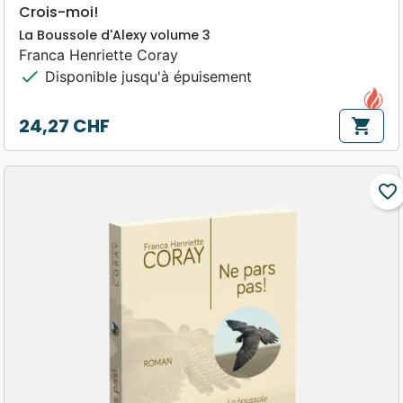
Crois-moi!
La Boussole d'Alexy volume 3
Franca Henriette Coray
check
Disponible jusqu'à épuisement
24,27 CHF
shopping_cart
Prix
favorite_border