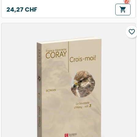
24,27 CHF
shopping_cart
Prix
favorite_border