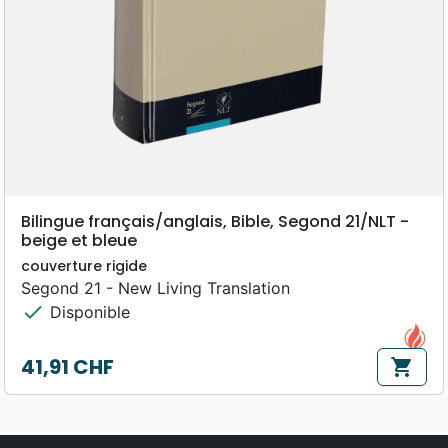
Bilingue français/anglais, Bible, Segond 21/NLT -
beige et bleue
couverture rigide
Segond 21 - New Living Translation
check
Disponible
41,91 CHF
shopping_cart
Prix