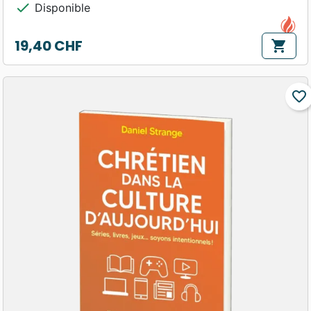
check
Disponible
19,40 CHF
shopping_cart
Prix
favorite_border