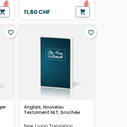
11,60 CHF
hopping_cart
shopping_cart
Prix
favorite_border
favorite_border
search
APERÇU RAPIDE
ger
Anglais, Nouveau
Testament NLT, brochée
New Living Translation