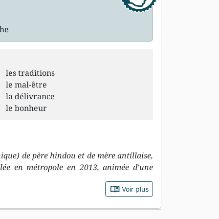
che
les traditions
le mal-être
la délivrance
le bonheur
ique) de père hindou et de mère antillaise,
llée en métropole en 2013, animée d'une
book_open
Voir plus