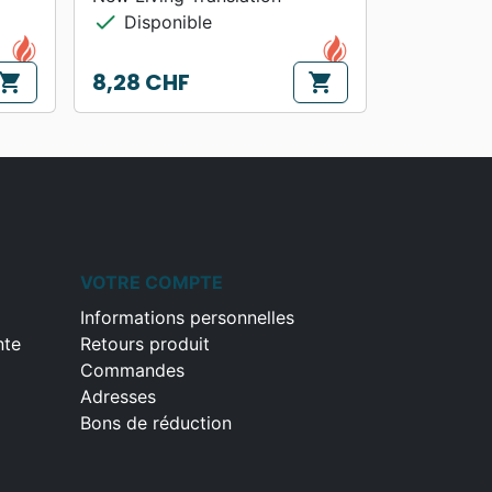
check
Disponible
8,28 CHF
hopping_cart
shopping_cart
Prix
VOTRE COMPTE
Informations personnelles
nte
Retours produit
Commandes
Adresses
Bons de réduction