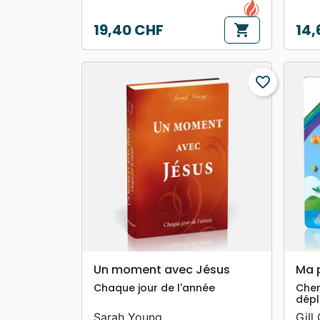
19,40 CHF
14,
shopping_cart
Prix
Prix
favorite_border
search
APERÇU RAPIDE
Un moment avec Jésus
Ma p
Chaque jour de l'année
Cher
dépl
Sarah Young
Gill 