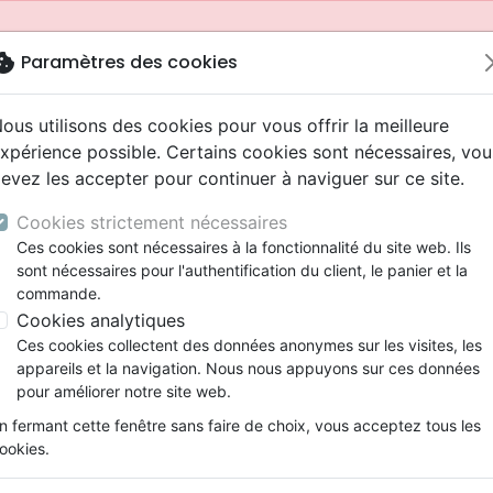
okie
Paramètres des cookies
ous utilisons des cookies pour vous offrir la meilleure
xpérience possible. Certains cookies sont nécessaires, vou
evez les accepter pour continuer à naviguer sur ce site.
Cookies strictement nécessaires
Ces cookies sont nécessaires à la fonctionnalité du site web. Ils
sont nécessaires pour l'authentification du client, le panier et la
commande.
Cookies analytiques
Nouveautés
Bibles
Livres
Jeunesse
Ces cookies collectent des données anonymes sur les visites, les
appareils et la navigation. Nous nous appuyons sur ces données
eaux Testaments
ine
 ans
lations
ns animés
s
Etude biblique
Bandes dessinées
Adolescents, jeunes
Rap, Hip-hop
Films, fiction
Jeux
pour améliorer notre site web.
ons
cation
2 ans
ry, Latino, Folk
gnement, conférences
elisation
Segond 21
Famille, couple
Bibles jeunesse
Instrumental
Documentaires, reportage
Accessoires de Bible
mmande depuis votre pays (United States).
n fermant cette fenêtre sans faire de choix, vous acceptez tous les
iles
e
ro
iels
Segond
Souffrance, Relation d'aide
Louange, Adoration
Papeterie
ookies.
k
elisation
esse
NEG
Santé
Hardrock, Métal
es
De la malédiction à la bénédiction
cations
ts
l, Soul
Darby
Ethique, société, politique
Pop, Rock