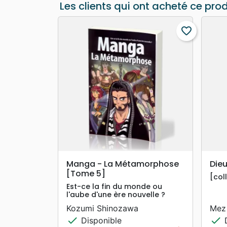
Les clients qui ont acheté ce pro
favorite_border
search
APERÇU RAPIDE
Manga - La Métamorphose
Dieu
[Tome 5]
[col
Est-ce la fin du monde ou
l'aube d'une ère nouvelle ?
Kozumi Shinozawa
Mez
check
check
Disponible
D