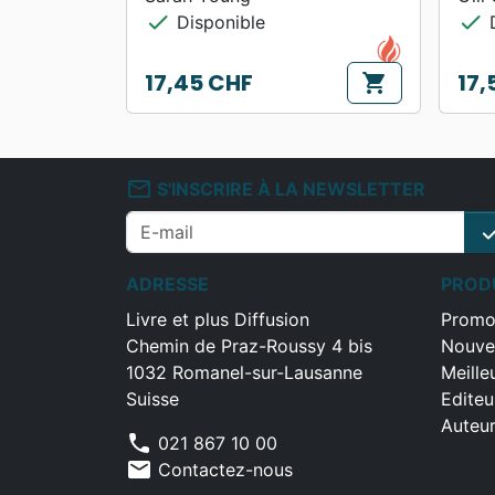
check
check
Disponible
D
17,45 CHF
17,
shopping_cart
Prix
Prix
mail_outline
S'INSCRIRE À LA NEWSLETTER
che
ADRESSE
PROD
Livre et plus Diffusion
Promo
Chemin de Praz-Roussy 4 bis
Nouve
1032 Romanel-sur-Lausanne
Meille
Suisse
Editeu
Auteu
phone
021 867 10 00
mail
Contactez-nous