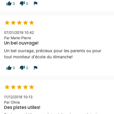
thumb_up
thumb_down
flag
0
0





07/01/2019 10:42
Par Marie-Pierre
Un bel ouvrage!
Un bel ouvrage, précieux pour les parents ou pour
tout moniteur d'école du dimanche!
thumb_up
thumb_down
flag
0
0





11/12/2018 10:13
Par Olivia
Des pistes utiles!