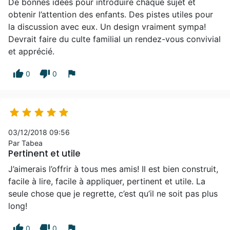
De bonnes idées pour introduire chaque sujet et
obtenir l’attention des enfants. Des pistes utiles pour
la discussion avec eux. Un design vraiment sympa!
Devrait faire du culte familial un rendez-vous convivial
et apprécié.
thumb_up
thumb_down
flag
0
0





03/12/2018 09:56
Par Tabea
Pertinent et utile
J’aimerais l’offrir à tous mes amis! Il est bien construit,
facile à lire, facile à appliquer, pertinent et utile. La
seule chose que je regrette, c’est qu’il ne soit pas plus
long!
thumb_up
thumb_down
flag
0
0