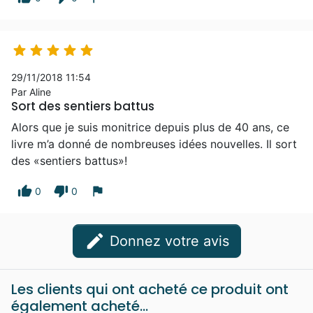





29/11/2018 11:54
Par Aline
Sort des sentiers battus
Alors que je suis monitrice depuis plus de 40 ans, ce
livre m’a donné de nombreuses idées nouvelles. Il sort
des «sentiers battus»!
thumb_up
thumb_down
flag
0
0
edit
Donnez votre avis
Les clients qui ont acheté ce produit ont
également acheté...