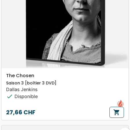
The Chosen
Saison 3 [boîtier 3 DVD]
Dallas Jenkins
check
Disponible
27,66 CHF
shopping_cart
Prix