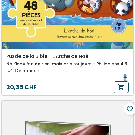
Puzzle de la Bible - L'Arche de Noé
Ne t'inquiète de rien, mais prie toujours - Philippiens 4.6
check
Disponible
20,35 CHF
shopping_cart
Prix
favorite_border