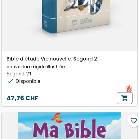
Bible d'étude Vie nouvelle, Segond 21
couverture rigide illustrée
Segond 21
check
Disponible
47,76 CHF
shopping_cart
Prix
favorite_border