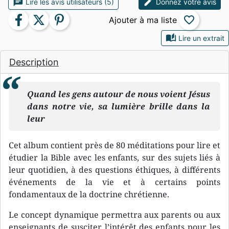
chat
edit
Lire les avis utilisateurs (5)
Donnez votre avis
facebook
twitter
pinterest
favorite_border
auto_stories
Lire un extrait
Description
Quand les gens autour de nous voient Jésus
dans notre vie, sa lumière brille dans la
leur
Cet album contient près de 80 méditations pour lire et
étudier la Bible avec les enfants, sur des sujets liés à
leur quotidien, à des questions éthiques, à différents
événements de la vie et à certains points
fondamentaux de la doctrine chrétienne.
Le concept dynamique permettra aux parents ou aux
enseignants de susciter l’intérêt des enfants pour les