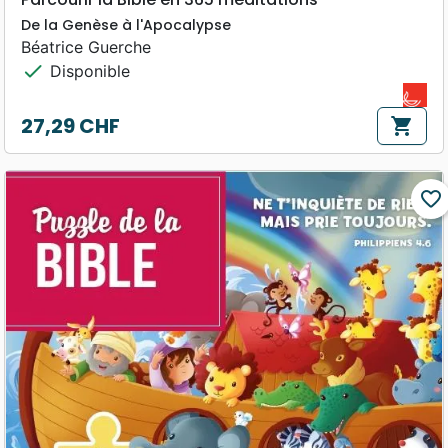
De la Genèse à l'Apocalypse
Béatrice Guerche
check
Disponible
27,29 CHF
shopping_cart
Prix
favorite_border