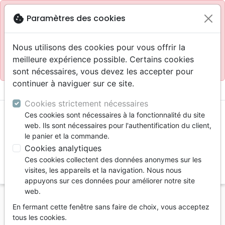
Site réservé aux professionnels
block
cookie
Paramètres des cookies
Accès pour les professionnels :
Se connecter
Nous utilisons des cookies pour vous offrir la
meilleure expérience possible. Certains cookies
Site pour le grand public :
La Maison de la Bible
.
sont nécessaires, vous devez les accepter pour
continuer à naviguer sur ce site.
menu
shopping_cart
account_circle
Cookies strictement nécessaires
Ces cookies sont nécessaires à la fonctionnalité du site
web. Ils sont nécessaires pour l'authentification du client,
le panier et la commande.
Cookies analytiques
Ces cookies collectent des données anonymes sur les
search
visites, les appareils et la navigation. Nous nous
appuyons sur ces données pour améliorer notre site
Reche
web.
En fermant cette fenêtre sans faire de choix, vous acceptez
Vous ne pouvez pas créer de nouvelle commande
tous les cookies.
depuis votre pays (United States).