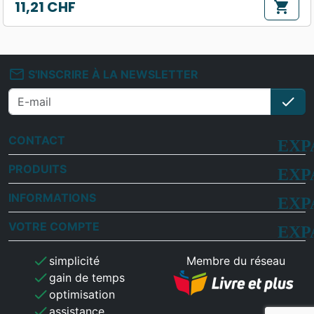
11,21 CHF
shopping_cart
Prix
mail_outline
S'INSCRIRE À LA NEWSLETTER
check
S'i
CONTACT
PRODUITS
INFORMATIONS
VOTRE COMPTE
check
simplicité
Membre du réseau
check
gain de temps
check
optimisation
check
assistance