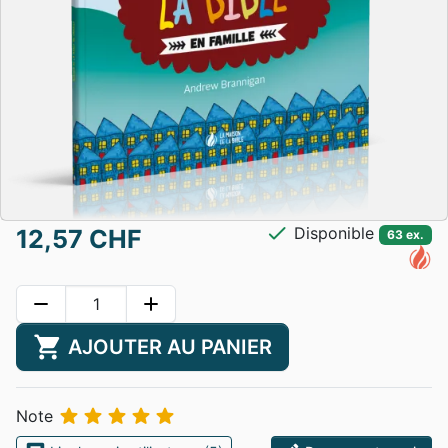
check
Disponible
12,57 CHF
63 ex.
remove
add
shopping_cart
AJOUTER AU PANIER





Note