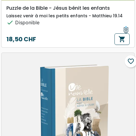
Puzzle de la Bible - Jésus bénit les enfants
Laissez venir à moi les petits enfants - Matthieu 19.14
check
Disponible
18,50 CHF
shopping_cart
Prix
favorite_border