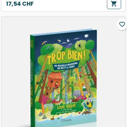
17,54 CHF
shopping_cart
Prix
favorite_border