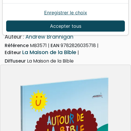
Enregistrer le choix
Accueil
Jeunesse
Autour de la Bible en famille
Autour de la Bible en famille
Accepter tous
Auteur :
Andrew Brannigan
Référence
MB3571
EAN
9782826035718
La Maison de la Bible
Editeur
Diffuseur
La Maison de la Bible