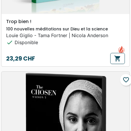
Trop bien !
100 nouvelles méditations sur Dieu et la science
Louie Giglio - Tama Fortner | Nicola Anderson
check
Disponible
23,29 CHF
shopping_cart
Prix
favorite_border