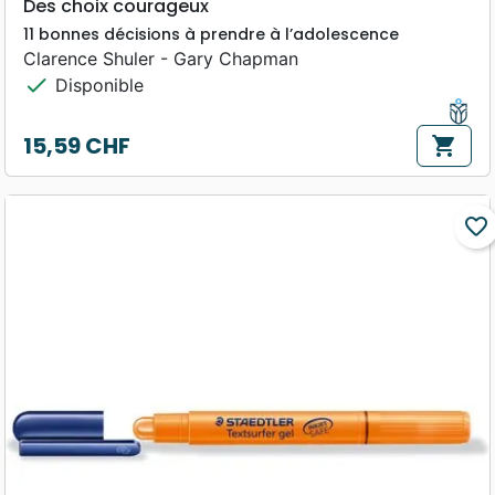
Des choix courageux
11 bonnes décisions à prendre à l’adolescence
Clarence Shuler - Gary Chapman
check
Disponible
15,59 CHF
shopping_cart
Prix
favorite_border