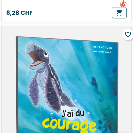
8,28 CHF
shopping_cart
Prix
favorite_border