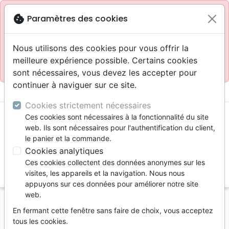
Site réservé aux professionnels
block
cookie
Paramètres des cookies
Accès pour les professionnels :
Se connecter
Nous utilisons des cookies pour vous offrir la
meilleure expérience possible. Certains cookies
Site pour le grand public :
La Maison de la Bible
.
sont nécessaires, vous devez les accepter pour
continuer à naviguer sur ce site.
menu
shopping_cart
account_circle
Cookies strictement nécessaires
Ces cookies sont nécessaires à la fonctionnalité du site
web. Ils sont nécessaires pour l'authentification du client,
le panier et la commande.
Cookies analytiques
Ces cookies collectent des données anonymes sur les
search
visites, les appareils et la navigation. Nous nous
appuyons sur ces données pour améliorer notre site
Reche
web.
En fermant cette fenêtre sans faire de choix, vous acceptez
Vous ne pouvez pas créer de nouvelle commande
tous les cookies.
depuis votre pays (United States).