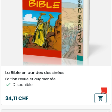
La Bible en bandes dessinées
Édition revue et augmentée
check
Disponible
34,11 CHF
shopping_cart
Prix