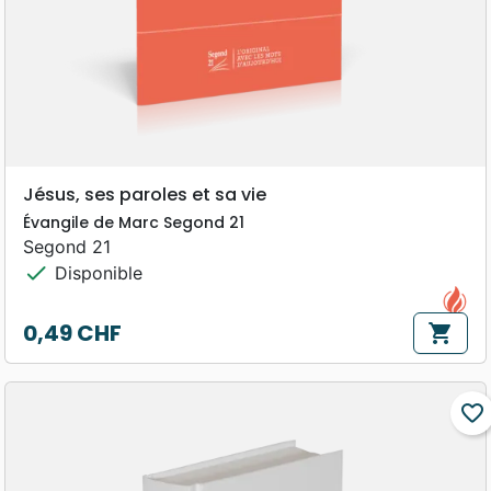
Jésus, ses paroles et sa vie
Évangile de Marc Segond 21
Segond 21
check
Disponible
0,49 CHF
shopping_cart
Prix
favorite_border