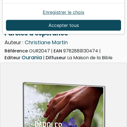
Enregistrer le choix
Accueil
Livres
Livres cadeaux
Album
Paroles d'espérance
Accepter tous
Paroles d'espérance
Auteur :
Christiane Martin
Référence
OUR2047
EAN
9782889130474
Ourania
Editeur
Diffuseur
La Maison de la Bible