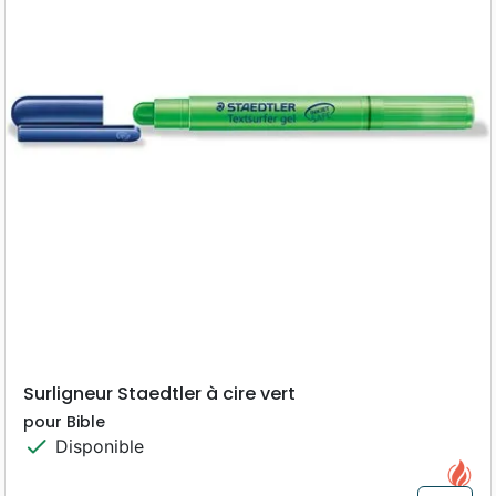
Surligneur Staedtler à cire vert
pour Bible
check
Disponible