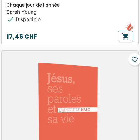
Chaque jour de l'année
Sarah Young
check
Disponible
17,45 CHF
shopping_cart
Prix
favorite_border