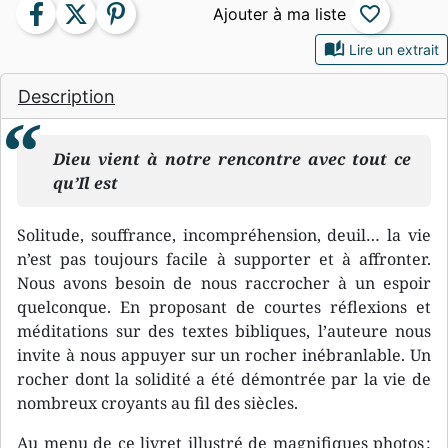
facebook
twitter
pinterest
favorite_border
auto_stories
Lire un extrait
Description
Dieu vient à notre rencontre avec tout ce
qu’Il est
Solitude, souffrance, incompréhension, deuil… la vie
n’est pas toujours facile à supporter et à affronter.
Nous avons besoin de nous raccrocher à un espoir
quelconque. En proposant de courtes réflexions et
méditations sur des textes bibliques, l’auteure nous
invite à nous appuyer sur un rocher inébranlable. Un
rocher dont la solidité a été démontrée par la vie de
nombreux croyants au fil des siècles.
Au menu de ce livret illustré de magnifiques photos :