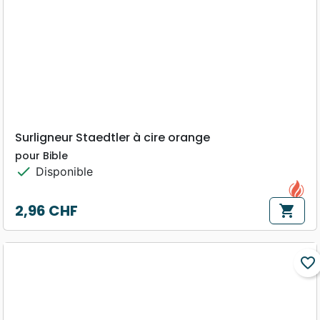
Surligneur Staedtler à cire orange
pour Bible
check
Disponible
2,96 CHF
shopping_cart
Prix
favorite_border