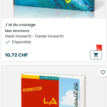
J'ai du courage
Mes émotions
Heidi Howarth - Daniel Howarth
check
Disponible
10,72 CHF
shopping_cart
Prix
favorite_border