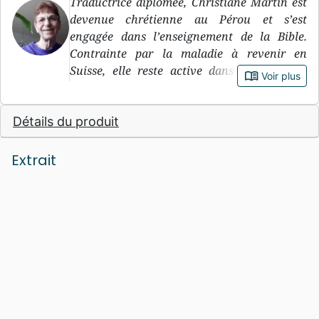
Traductrice diplômée, Christiane Martin est
devenue chrétienne au Pérou et s’est
engagée dans l’enseignement de la Bible.
Contrainte par la maladie à revenir en
Suisse, elle reste active dans ce domaine,
book_open
Voir plus
malgré la retraite.
Détails du produit
Extrait