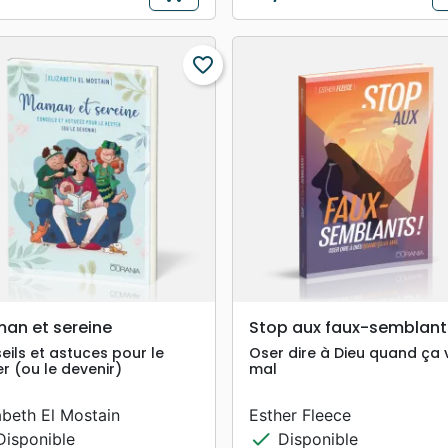
Prix
favorite_border
search
search
APERÇU RAPIDE
APERÇU RAPIDE
an et sereine
Stop aux faux-semblants
eils et astuces pour le
Oser dire à Dieu quand ça 
er (ou le devenir)
mal
abeth El Mostain
Esther Fleece
check
isponible
Disponible