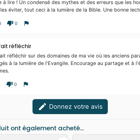
e à lire ! Un condensé des mythes et des erreurs que les h
les éviter, tout ceci à la lumière de la Bible. Une bonne l
thumb_down
flag
0
0
ait réfléchir
ait réfléchir sur des domaines de ma vie où les anciens par
és à la lumière de l'Evangile. Encourage au partage et à l'
es.
thumb_down
flag
1
0
edit
Donnez votre avis
duit ont également acheté...