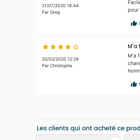
Facil
21/07/2020 18:44
pour 
Par Greg
thumb_up
M'a f





M'a f
20/02/2020 12:29
chang
Par Christophe
homm
thumb_up
Les clients qui ont acheté ce pro