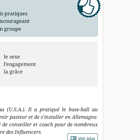
ils pratiques
 encourageant
en groupe
le sexe
l’engagement
la grâce
 (U.S.A.). Il a pratiqué le base-ball au
nir pasteur et de s'installer en Allemagne.
té de conseiller et coach pour de nombreux
re des Influencers.
book_open
Voir plus