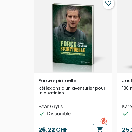
favorite_border
search
APERÇU RAPIDE
Force spirituelle
Jus
Réflexions d'un aventurier pour
100 
le quotidien
Bear Grylls
Kar
check
check
Disponible
D
26,22 CHF
25,
shopping_cart