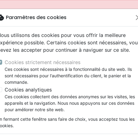
okie
Paramètres des cookies
ous utilisons des cookies pour vous offrir la meilleure
xpérience possible. Certains cookies sont nécessaires, vou
evez les accepter pour continuer à naviguer sur ce site.
Cookies strictement nécessaires
Ces cookies sont nécessaires à la fonctionnalité du site web. Ils
sont nécessaires pour l'authentification du client, le panier et la
commande.
Cookies analytiques
Nouveautés
Bibles
Livres
Jeunesse
Ces cookies collectent des données anonymes sur les visites, les
appareils et la navigation. Nous nous appuyons sur ces données
eaux Testaments
ine
 ans
lations
ns animés
s
Etude biblique
Bandes dessinées
Adolescents, jeunes
Rap, Hip-hop
Films, fiction
Jeux
pour améliorer notre site web.
ons
cation
2 ans
ry, Latino, Folk
gnement, conférences
elisation
Segond 21
Famille, couple
Bibles jeunesse
Instrumental
Documentaires, reportage
Accessoires de Bible
mmande depuis votre pays (United States).
n fermant cette fenêtre sans faire de choix, vous acceptez tous les
iles
e
ro
iels
Segond
Souffrance, Relation d'aide
Louange, Adoration
Papeterie
ookies.
k
elisation
esse
NEG
Santé
Hardrock, Métal
e, être femme
Homme reprogrammé (L') - selon le code 
cations
ts
l, Soul
Darby
Ethique, société, politique
Pop, Rock