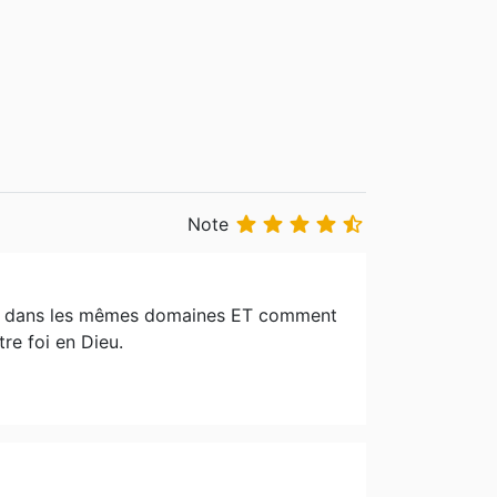





Note
ons dans les mêmes domaines ET comment
re foi en Dieu.