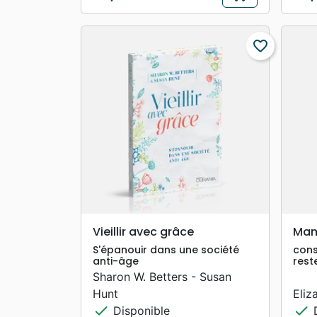
Prix
Prix
favorite_border
search
APERÇU RAPIDE
Vieillir avec grâce
Mam
S'épanouir dans une société
cons
anti-âge
rest
Sharon W. Betters - Susan
Hunt
Eliz
check
check
Disponible
D