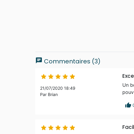
chat
Commentaires (3)
Exce





Un b
21/07/2020 18:49
pouvo
Par Brian
thumb_up
Facil




