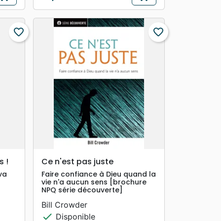
Prix
favorite_border
favorite_border
search
APERÇU RAPIDE
 !
Ce n'est pas juste
va
Faire confiance à Dieu quand la
vie n'a aucun sens [brochure
NPQ série découverte]
Bill Crowder
check
Disponible