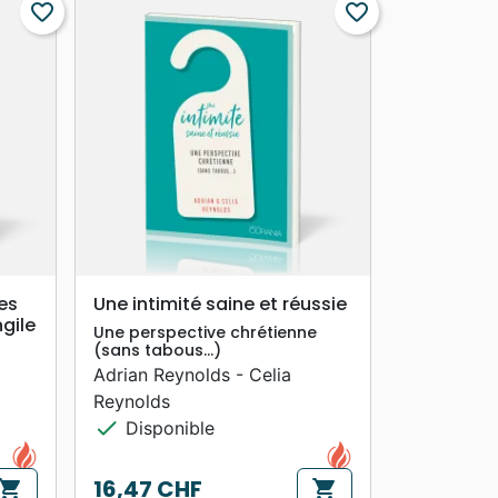
favorite_border
favorite_border
search
APERÇU RAPIDE
les
Une intimité saine et réussie
gile
Une perspective chrétienne
(sans tabous…)
Adrian Reynolds - Celia
Reynolds
check
Disponible
16,47 CHF
hopping_cart
shopping_cart