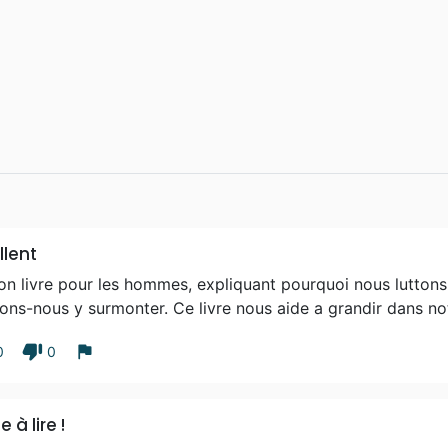
llent
on livre pour les hommes, expliquant pourquoi nous lutt
ns-nous y surmonter. Ce livre nous aide a grandir dans not
thumb_down
flag
0
0
e à lire !