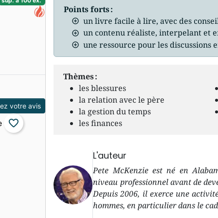
sup. à 100 ex.
Points forts :
un livre facile à lire, avec des conse
un contenu réaliste, interpelant et
une ressource pour les discussions 
Thèmes :
les blessures
la relation avec le père
z votre avis
la gestion du temps
favorite_border
les finances
L'auteur
Pete McKenzie est né en Alabama
niveau professionnel avant de deve
Depuis 2006, il exerce une activi
hommes, en particulier dans le cad