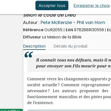
ation
Événements actuels
L'Homme reprogrammé
Accepter tous
Enregistrer le choix
selon le code de Dieu
Auteur :
Pete McKenzie
-
Phil van Horn
Référence
OUR2055
EAN
9782889130559
E
Diffuseur
La Maison de la Bible
Description
Détails du produit
Il connaît tous nos défauts, mais il
pour envoyer son Fils mourir pour no
Comment vivre les changements apportés par
société actuelle ? Comment reprogrammer 
nécessaire ? Les auteurs proposent des
fonctionnement masculins et des pistes pour 
de l’existence.