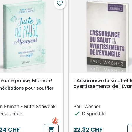
favorite_border
search
search
APERÇU RAPIDE
APERÇU RAPIDE
te une pause, Maman!
L'Assurance du salut et 
avertissements de l'Évan
méditations pour souffler
en Ehman - Ruth Schwenk
Paul Washer
check
isponible
Disponible
24 CHF
22,32 CHF
shopping_cart
s