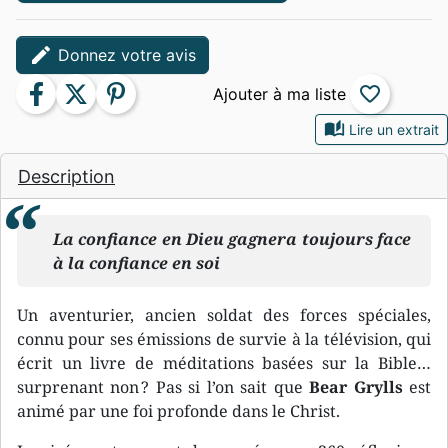
edit
Donnez votre avis
facebook
twitter
pinterest
favorite_border
auto_stories
Lire un extrait
Description
La confiance en Dieu gagnera toujours face
à la confiance en soi
Un aventurier, ancien soldat des forces spéciales,
connu pour ses émissions de survie à la télévision, qui
écrit un livre de méditations basées sur la Bible…
surprenant non ? Pas si l’on sait que
Bear Grylls
est
animé par une foi profonde dans le Christ.