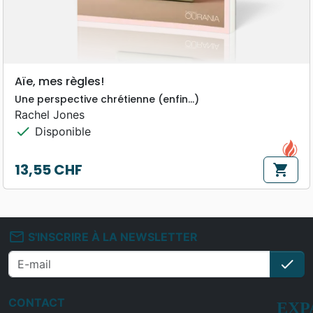
Aïe, mes règles!
Une perspective chrétienne (enfin…)
Rachel Jones
check
Disponible
13,55 CHF
shopping_cart
Prix
mail_outline
S'INSCRIRE À LA NEWSLETTER
check
S'i
CONTACT