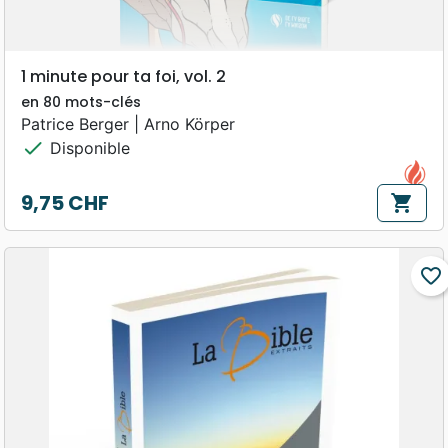
1 minute pour ta foi, vol. 2
en 80 mots-clés
Patrice Berger | Arno Körper
check
Disponible
9,75 CHF
shopping_cart
Prix
favorite_border