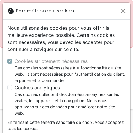
Site réservé aux professionnels
block
cookie
Paramètres des cookies
Accès pour les professionnels :
Se connecter
Nous utilisons des cookies pour vous offrir la
meilleure expérience possible. Certains cookies
Site pour le grand public :
La Maison de la Bible
.
sont nécessaires, vous devez les accepter pour
continuer à naviguer sur ce site.
menu
shopping_cart
account_circle
Cookies strictement nécessaires
Ces cookies sont nécessaires à la fonctionnalité du site
web. Ils sont nécessaires pour l'authentification du client,
le panier et la commande.
Cookies analytiques
Ces cookies collectent des données anonymes sur les
search
visites, les appareils et la navigation. Nous nous
appuyons sur ces données pour améliorer notre site
Reche
web.
En fermant cette fenêtre sans faire de choix, vous acceptez
Vous ne pouvez pas créer de nouvelle commande
tous les cookies.
depuis votre pays (United States).