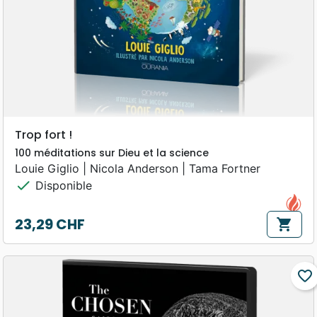
Trop fort !
100 méditations sur Dieu et la science
Louie Giglio | Nicola Anderson | Tama Fortner
check
Disponible
23,29 CHF
shopping_cart
Prix
favorite_border