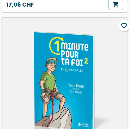
17,06 CHF
shopping_cart
Prix
favorite_border