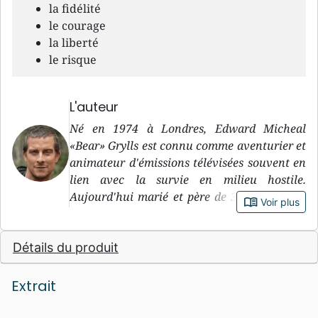
la fidélité
le courage
la liberté
le risque
L'auteur
Né en 1974 à Londres, Edward Micheal
«Bear» Grylls est connu comme aventurier et
animateur d'émissions télévisées souvent en
lien avec la survie en milieu hostile.
Aujourd'hui marié et père de 3 enfants, il a
book_open
Voir plus
servi dans l'armée britannique en tant que
soldat des forces spéciales et a réussi
Détails du produit
l'ascension de l'Everest 18 mois après s'être
brisé trois vertèbres dans un accident de
parachute. Ses expéditions sont
Extrait
généralement associées à une récolte de
fonds pour des organisations et causes