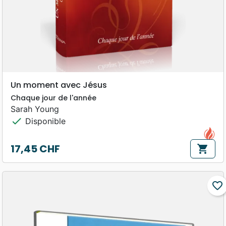
Un moment avec Jésus
Chaque jour de l'année
Sarah Young
check
Disponible
17,45 CHF
shopping_cart
Prix
favorite_border