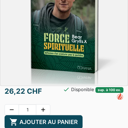
check
Disponible
26,22 CHF
sup. à 100 ex.
remove
add
shopping_cart
AJOUTER AU PANIER