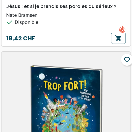
Jésus : et si je prenais ses paroles au sérieux ?
Nate Bramsen
check
Disponible
18,42 CHF
shopping_cart
Prix
favorite_border