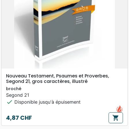
Nouveau Testament, Psaumes et Proverbes,
Segond 21, gros caractères, illustré
broché
Segond 21
check
Disponible jusqu'à épuisement
4,87 CHF
shopping_cart
Prix