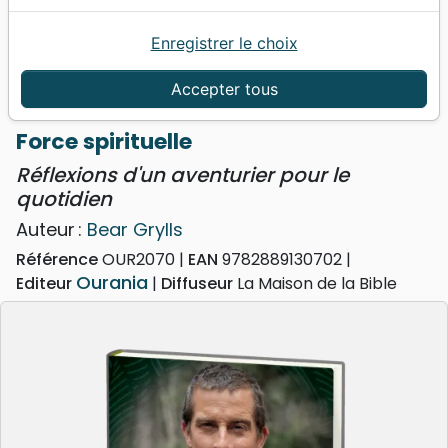
Enregistrer le choix
Accueil
Livres
Méditations
Force spirituelle - Réflexions d'un aventurier pour le
Accepter tous
quotidien
Force spirituelle
Réflexions d'un aventurier pour le
quotidien
Auteur :
Bear Grylls
Référence
OUR2070
EAN
9782889130702
Ourania
Editeur
Diffuseur
La Maison de la Bible