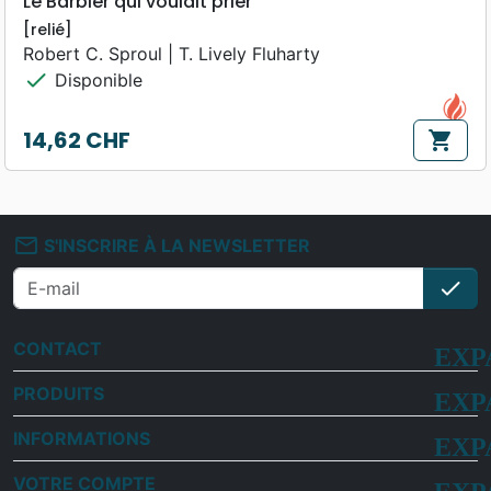
Le Barbier qui voulait prier
[relié]
Robert C. Sproul | T. Lively Fluharty
check
Disponible
14,62 CHF
shopping_cart
Prix
mail_outline
S'INSCRIRE À LA NEWSLETTER
check
S'i
CONTACT
PRODUITS
INFORMATIONS
VOTRE COMPTE