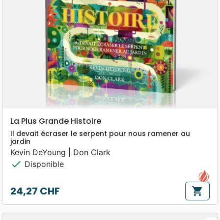
La Plus Grande Histoire
Il devait écraser le serpent pour nous ramener au
jardin
Kevin DeYoung | Don Clark
check
Disponible
24,27 CHF
shopping_cart
Prix