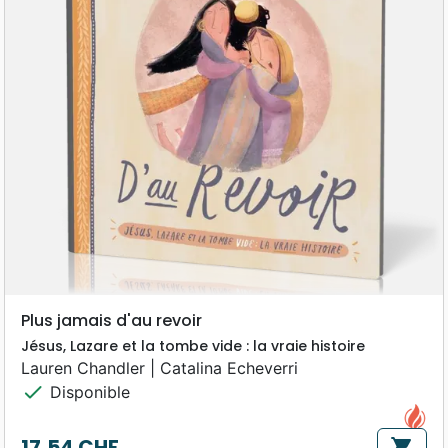
Plus jamais d'au revoir
Jésus, Lazare et la tombe vide : la vraie histoire
Lauren Chandler | Catalina Echeverri
check
Disponible
17,54 CHF
shopping_cart