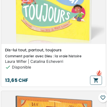
Dis-lui tout, partout, toujours
Comment parler avec Dieu : la vraie histoire
Laura Wifler | Catalina Echeverri
check
Disponible
13,65 CHF
shopping_cart
Prix
favorite_border