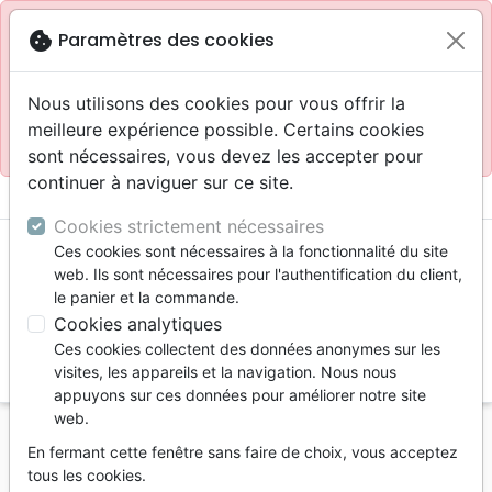
Site réservé aux professionnels
block
cookie
Paramètres des cookies
Accès pour les professionnels :
Se connecter
Nous utilisons des cookies pour vous offrir la
meilleure expérience possible. Certains cookies
Site pour le grand public :
La Maison de la Bible
.
sont nécessaires, vous devez les accepter pour
continuer à naviguer sur ce site.
menu
shopping_cart
account_circle
Cookies strictement nécessaires
Ces cookies sont nécessaires à la fonctionnalité du site
web. Ils sont nécessaires pour l'authentification du client,
le panier et la commande.
Cookies analytiques
Ces cookies collectent des données anonymes sur les
search
visites, les appareils et la navigation. Nous nous
appuyons sur ces données pour améliorer notre site
Reche
web.
En fermant cette fenêtre sans faire de choix, vous acceptez
Vous ne pouvez pas créer de nouvelle commande
tous les cookies.
depuis votre pays (United States).