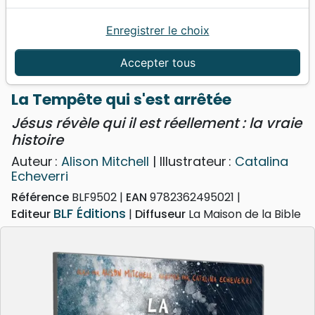
Enregistrer le choix
Accueil
Jeunesse
Tempête qui s'est arrêtée (La) - Jésus révèle qui il
Accepter tous
est réellement : la vraie histoire
La Tempête qui s'est arrêtée
Jésus révèle qui il est réellement : la vraie
histoire
Auteur :
Alison Mitchell
| Illustrateur :
Catalina
Echeverri
Référence
BLF9502
EAN
9782362495021
BLF Éditions
Editeur
Diffuseur
La Maison de la Bible