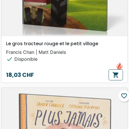
Le gros tracteur rouge et le petit village
Francis Chan | Matt Daniels
check
Disponible
18,03 CHF
shopping_cart
Prix
favorite_border