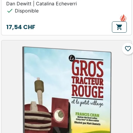
Dan Dewitt | Catalina Echeverri
check
Disponible
17,54 CHF
shopping_cart
Prix
favorite_border