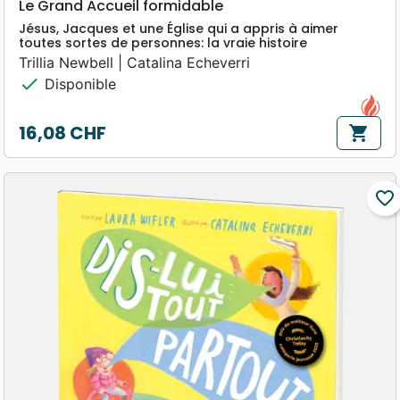
Le Grand Accueil formidable
Jésus, Jacques et une Église qui a appris à aimer
toutes sortes de personnes: la vraie histoire
Trillia Newbell | Catalina Echeverri
check
Disponible
16,08 CHF
shopping_cart
Prix
favorite_border