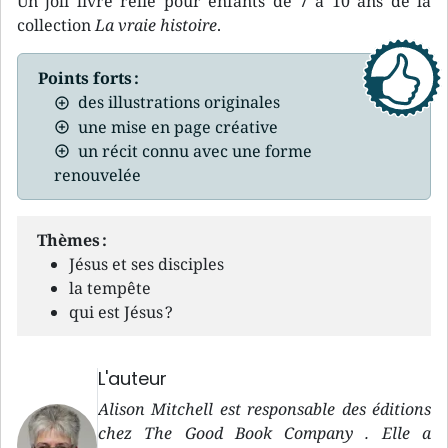
Un joli livre relié pour enfants de 7 à 10 ans de la
collection
La vraie histoire
.
Points forts :
des illustrations originales
une mise en page créative
un récit connu avec une forme
renouvelée
Thèmes :
Jésus et ses disciples
la tempête
qui est Jésus ?
L'auteur
Alison Mitchell est responsable des éditions
chez The Good Book Company . Elle a