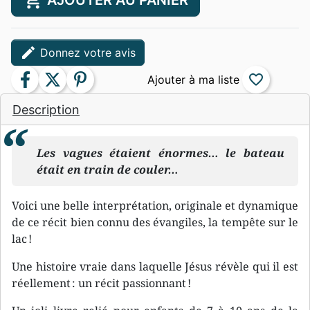
shopping_cart
AJOUTER AU PANIER
edit
Donnez votre avis
facebook
twitter
pinterest
favorite_border
Description
Les vagues étaient énormes… le bateau
était en train de couler…
Voici une belle interprétation, originale et dynamique
de ce récit bien connu des évangiles, la tempête sur le
lac !
Une histoire vraie dans laquelle Jésus révèle qui il est
réellement : un récit passionnant !