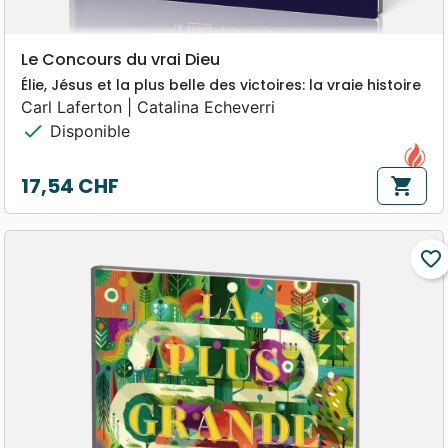
Le Concours du vrai Dieu
Élie, Jésus et la plus belle des victoires: la vraie histoire
Carl Laferton | Catalina Echeverri
check
Disponible
17,54 CHF
shopping_cart
Prix
favorite_border