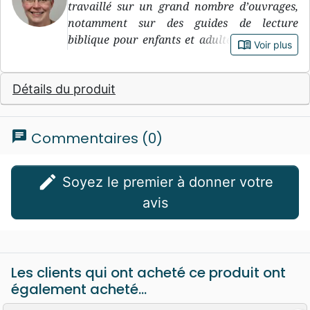
travaillé sur un grand nombre d’ouvrages,
notamment sur des guides de lecture
biblique pour enfants et adultes, et est elle-
book_open
Voir plus
même l’auteure de plusieurs livres pour
enfants très appréciés, dont La tempête qui
Détails du produit
s’est arrêtée , Jésus et la fosse aux lions et
Miracle à une heure de l’après-midi .
chat
Commentaires (0)
edit
Soyez le premier à donner votre
avis
Les clients qui ont acheté ce produit ont
également acheté...