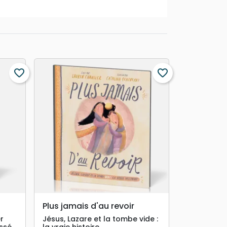
favorite_border
favorite_border
search
APERÇU RAPIDE
Plus jamais d'au revoir
r
Jésus, Lazare et la tombe vide :