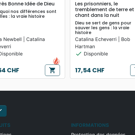
search
search
APERÇU RAPIDE
APERÇU RAPIDE
rès Bonne Idée de Dieu
Les prisonniers, le
tremblement de terre et 
quoi nos différences sont
chant dans la nuit
lles : la vraie histoire
Dieu se sert de gens pour
sauver les gens : la vraie
histoire
lia Newbell | Catalina
Catalina Echeverri | Bob
verri
Hartman
check
isponible
Disponible
54 CHF
17,54 CHF
shopping_cart
s
Prix
ck
S'inscrire
UITS
INFORMATIONS
tions
Protection des données