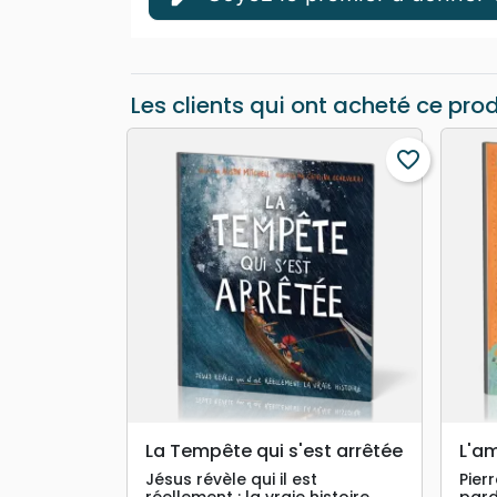
Les clients qui ont acheté ce pro
favorite_border
search
APERÇU RAPIDE
La Tempête qui s'est arrêtée
L'a
Jésus révèle qui il est
Pier