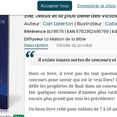
ation
Événements actuels
Le Concours du vrai Dieu
Accepter tous
Enregistrer le choix
Élie, Jésus et la plus belle des victoi
Auteur :
Carl Laferton
| Illustrateur :
Catal
Référence
BLF9676
EAN
9782362496769
Ed
Diffuseur
La Maison de la Bible
Description
Détails du produit
Il existe toutes sortes de concours e
Dans ce livre, il n’est pas du tout questi
concours pour savoir qui est le vrai Dieu !
défié les prophètes de Baal dans un concour
fait quelques centaines d’années plus tard
encore plus grand que tous les précédents !
Un beau livre relié pour enfants de 7 à 10 an
onible