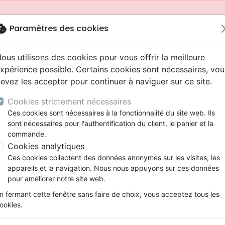
okie
Paramètres des cookies
ous utilisons des cookies pour vous offrir la meilleure
xpérience possible. Certains cookies sont nécessaires, vou
evez les accepter pour continuer à naviguer sur ce site.
Cookies strictement nécessaires
Ces cookies sont nécessaires à la fonctionnalité du site web. Ils
sont nécessaires pour l'authentification du client, le panier et la
commande.
Cookies analytiques
Nouveautés
Bibles
Livres
Jeunesse
Ces cookies collectent des données anonymes sur les visites, les
appareils et la navigation. Nous nous appuyons sur ces données
eaux Testaments
ine
 ans
lations
ns animés
s
Etude biblique
Bandes dessinées
Adolescents, jeunes
Rap, Hip-hop
Films, fiction
Jeux
pour améliorer notre site web.
ons
cation
2 ans
ry, Latino, Folk
gnement, conférences
elisation
Segond 21
Famille, couple
Bibles jeunesse
Instrumental
Documentaires, reportage
Accessoires de Bible
mmande depuis votre pays (United States).
n fermant cette fenêtre sans faire de choix, vous acceptez tous les
iles
e
ro
iels
Segond
Souffrance, Relation d'aide
Louange, Adoration
Papeterie
ookies.
k
elisation
esse
NEG
Santé
Hardrock, Métal
(Le) - Élie, Jésus et la plus belle des victoires: la vraie his
cations
ts
l, Soul
Darby
Ethique, société, politique
Pop, Rock