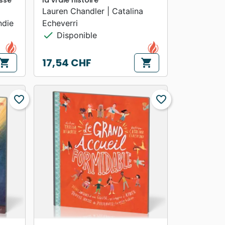
ssé
la vraie histoire
Lauren Chandler | Catalina
ndie
Echeverri
check
Disponible
17,54 CHF
hopping_cart
shopping_cart
Prix
favorite_border
favorite_border