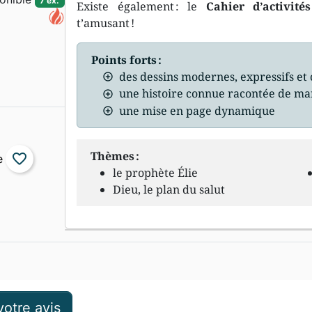
7 ex.
Existe également : le
Cahier d’activités
t’amusant !
Points forts :
des dessins modernes, expressifs et 
une histoire connue racontée de ma
une mise en page dynamique
Thèmes :
favorite_border
le prophète Élie
Dieu, le plan du salut
otre avis