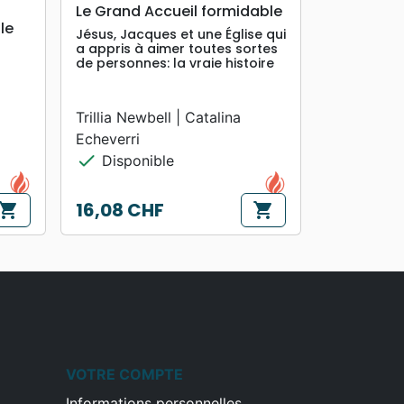
search
APERÇU RAPIDE
Le Grand Accueil formidable
le
Jésus, Jacques et une Église qui
a appris à aimer toutes sortes
de personnes: la vraie histoire
Trillia Newbell | Catalina
Echeverri
check
Disponible
16,08 CHF
hopping_cart
shopping_cart
Prix
VOTRE COMPTE
Informations personnelles