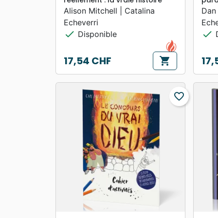
réellement : la vraie histoire
pard
Alison Mitchell | Catalina
Dan 
Echeverri
Eche
check
check
Disponible
D
17,54 CHF
17,
shopping_cart
Prix
Prix
favorite_border