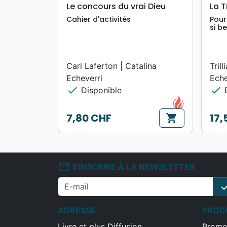
search
APERÇU RAPIDE
Le concours du vrai Dieu
La T
Cahier d'activités
Pour
si be
Carl Laferton | Catalina
Tril
Echeverri
Eche
check
check
Disponible
D
7,80 CHF
17,
shopping_cart
Prix
Prix
mail_outline
S'INSCRIRE À LA NEWSLETTER
che
ADRESSE
PROD
Livre et plus Diffusion
Promo