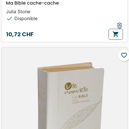
Ma Bible cache-cache
Julia Stone
check
Disponible
10,72 CHF
shopping_cart
Prix
favorite_border