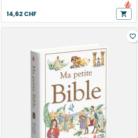
14,62 CHF
shopping_cart
Prix
favorite_border