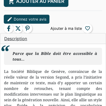
shopping_cart
AJOUTER AU PANIER
edit
Donnez votre avis
facebook
twitter
pinterest
favorite_border
Description
Parce que la Bible doit être accessible à
tous…
La Société Biblique de Genève, convaincue de la
réelle valeur de la version Segond, a pris l’initiative
de maintenir ce texte, mais d’y apporter un certain
nombre de retouches, tenant compte des
modifications intervenues sur le plan linguistique au
sein de la génération nouvelle. Ainsi, elle allie un style
plus fluide à la précision du vocabulaire