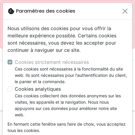
Site réservé aux professionnels
block
cookie
Paramètres des cookies
Accès pour les professionnels :
Se connecter
Nous utilisons des cookies pour vous offrir la
meilleure expérience possible. Certains cookies
Site pour le grand public :
La Maison de la Bible
.
sont nécessaires, vous devez les accepter pour
continuer à naviguer sur ce site.
menu
shopping_cart
account_circle
Cookies strictement nécessaires
Ces cookies sont nécessaires à la fonctionnalité du site
web. Ils sont nécessaires pour l'authentification du client,
le panier et la commande.
Cookies analytiques
Ces cookies collectent des données anonymes sur les
search
visites, les appareils et la navigation. Nous nous
appuyons sur ces données pour améliorer notre site
Reche
web.
En fermant cette fenêtre sans faire de choix, vous acceptez
Vous ne pouvez pas créer de nouvelle commande
tous les cookies.
depuis votre pays (United States).