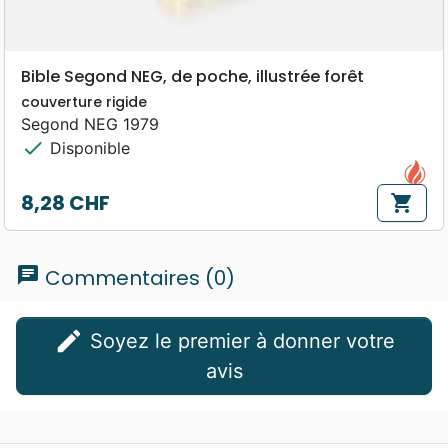
Bible Segond NEG, de poche, illustrée forêt
couverture rigide
Segond NEG 1979
check
Disponible
8,28 CHF
shopping_cart
Prix
chat
Commentaires (0)
edit
Soyez le premier à donner votre
avis