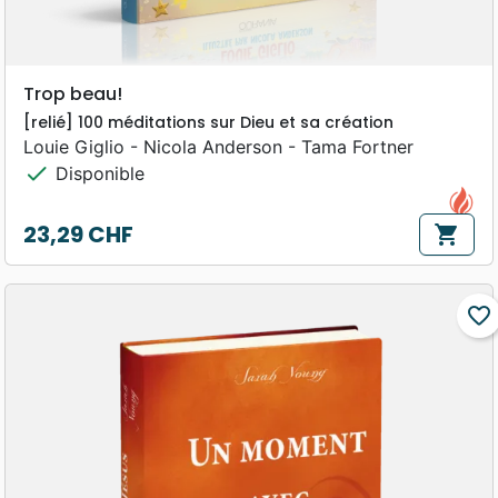
Trop beau!
[relié] 100 méditations sur Dieu et sa création
Louie Giglio - Nicola Anderson - Tama Fortner
check
Disponible
23,29 CHF
shopping_cart
Prix
favorite_border