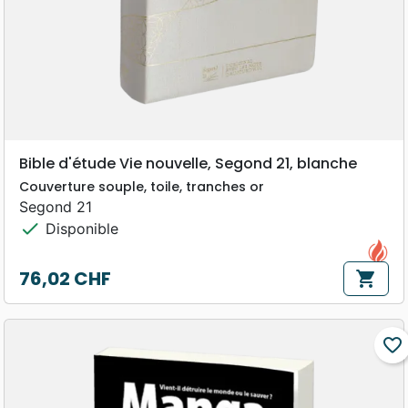
Bible d'étude Vie nouvelle, Segond 21, blanche
Couverture souple, toile, tranches or
Segond 21
check
Disponible
76,02 CHF
shopping_cart
Prix
favorite_border