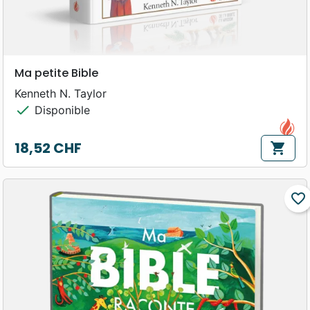
Ma petite Bible
Kenneth N. Taylor
check
Disponible
18,52 CHF
shopping_cart
Prix
favorite_border