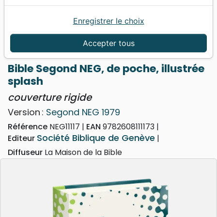
Enregistrer le choix
Accueil
Bibles
NEG
Bible Segond NEG, de poche, illustrée splash -
Accepter tous
couverture rigide
Bible Segond NEG, de poche, illustrée
splash
couverture rigide
Version :
Segond NEG 1979
Référence
NEG11117
EAN
9782608111173
Société Biblique de Genève
Editeur
Diffuseur
La Maison de la Bible