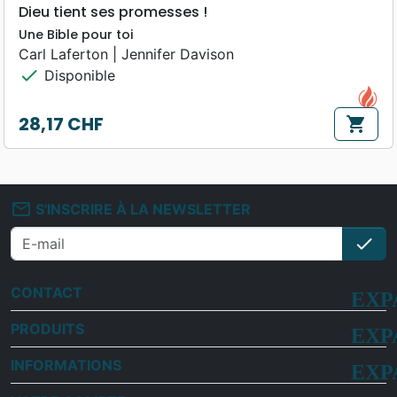
Dieu tient ses promesses !
Une Bible pour toi
Carl Laferton | Jennifer Davison
check
Disponible
28,17 CHF
shopping_cart
Prix
mail_outline
S'INSCRIRE À LA NEWSLETTER
check
S'i
CONTACT
PRODUITS
INFORMATIONS