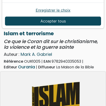
Enregistrer le choix
Accueil
Livres
Apologétique
Islam
Islam et terrorisme - Ce que le Coran dit sur le
Accepter tous
christianisme, la violence et la guerre sainte
Islam et terrorisme
Ce que le Coran dit sur le christianisme,
la violence et la guerre sainte
Auteur :
Mark A. Gabriel
Référence
OUR1005
EAN
9782940335053
Ourania
Editeur
Diffuseur
La Maison de la Bible