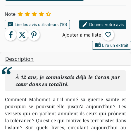





Note
chat
edit
Lire les avis utilisateurs (10)
Donnez votre avis
facebook
twitter
pinterest
favorite_border
auto_stories
Lire un extrait
Description
À 12 ans, je connaissais déjà le Coran par
cœur dans sa totalité.
Comment Mahomet a-t-il mené sa guerre sainte et
pourquoi se poursuit-elle jusqu’à aujourd’hui ? Les
versets qui en parlent annulent-ils ceux qui prônent
la tolérance ? Qu’est-ce qui motive les terroristes dans
l’islam ? Sur quels livres, circulant aujourd’hui au