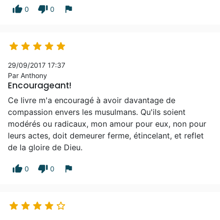
thumb_up
thumb_down
flag
0
0





29/09/2017 17:37
Par Anthony
Encourageant!
Ce livre m'a encouragé à avoir davantage de
compassion envers les musulmans. Qu'ils soient
modérés ou radicaux, mon amour pour eux, non pour
leurs actes, doit demeurer ferme, étincelant, et reflet
de la gloire de Dieu.
thumb_up
thumb_down
flag
0
0




