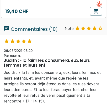
19,40 CHF
shopping_cart
Prix
chat





Commentaires (10)
Note





06/05/2021 06:20
Par nour n.
Judith : « la faim les consumera, eux, leurs
femmes et leurs enf
Judith : « la faim les consumera, eux, leurs femmes et
leurs enfants, et, avant même que l’épée ne les
atteigne ils seront déjà étendus dans les rues devant
leurs demeures. Et tu leur feras payer fort cher leur
révolte et leur refus de venir pacifiquement à ta
rencontre » (7 : 14-15).