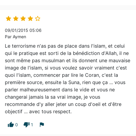





09/01/2015 05:06
Par Aymen
Le terrorisme n'as pas de place dans l'islam, et celui
qui le pratique est sorti de la bénédiction d'Allah, il ne
sont même pas musulman et ils donnent une mauvaise
image de l'islam, si vous voulez savoir vraiment c'est
quoi l'islam, commencer par lire le Coran, c'est la
première source, ensuite la Suna, rien que ça ... vous
parler malheureusement dans le vide et vous ne
changerai jamais la sa vrai image, je vous
recommande d'y aller jeter un coup d'oeil et d'être
objectif ... avec tous respect.
thumb_up
thumb_down
flag
0
1