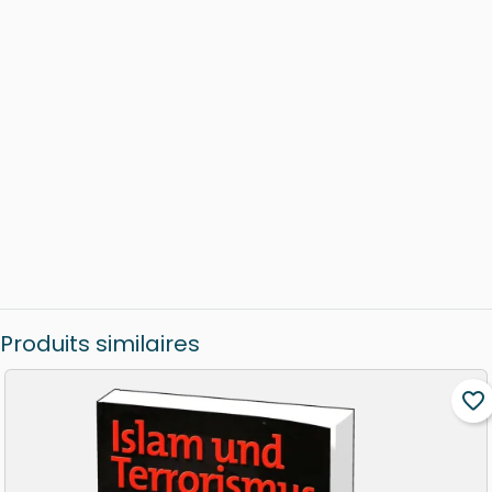
Produits similaires
favorite_border