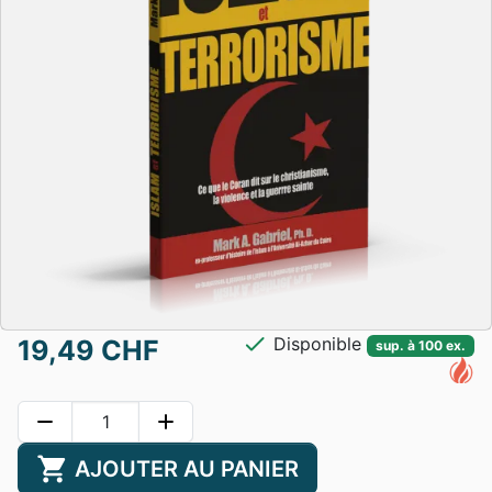
check
Disponible
19,49 CHF
sup. à 100 ex.
remove
add
shopping_cart
AJOUTER AU PANIER