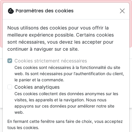
Site réservé aux professionnels
block
cookie
Paramètres des cookies
Accès pour les professionnels :
Se connecter
Nous utilisons des cookies pour vous offrir la
meilleure expérience possible. Certains cookies
Site pour le grand public :
La Maison de la Bible
.
sont nécessaires, vous devez les accepter pour
continuer à naviguer sur ce site.
menu
shopping_cart
account_circle
Cookies strictement nécessaires
Ces cookies sont nécessaires à la fonctionnalité du site
web. Ils sont nécessaires pour l'authentification du client,
le panier et la commande.
Cookies analytiques
Ces cookies collectent des données anonymes sur les
search
visites, les appareils et la navigation. Nous nous
appuyons sur ces données pour améliorer notre site
Reche
web.
En fermant cette fenêtre sans faire de choix, vous acceptez
Vous ne pouvez pas créer de nouvelle commande
tous les cookies.
depuis votre pays (United States).