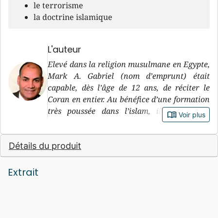
le terrorisme
la doctrine islamique
L'auteur
Elevé dans la religion musulmane en Egypte,
Mark A. Gabriel (nom d’emprunt) était
capable, dès l’âge de 12 ans, de réciter le
Coran en entier. Au bénéfice d’une formation
très poussée dans l’islam, il est devenu
book_open
Voir plus
professeur d’histoire islamique à l’Université
Al-Azhar du Caire. Contraint de choisir entre
Détails du produit
le «politiquement correct» et le djihad, il a
fini par adopter la foi chrétienne. Auteur de
plusieurs ouvrages sur l’islam, c’est en
Extrait
connaisseur qu’il donne des conférences sur
le sujet.