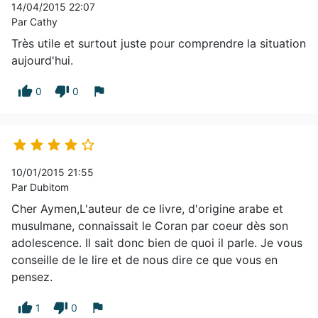
14/04/2015 22:07
Par Cathy
Très utile et surtout juste pour comprendre la situation
aujourd'hui.
thumb_up
thumb_down
flag
0
0





10/01/2015 21:55
Par Dubitom
Cher Aymen,L'auteur de ce livre, d'origine arabe et
musulmane, connaissait le Coran par coeur dès son
adolescence. Il sait donc bien de quoi il parle. Je vous
conseille de le lire et de nous dire ce que vous en
pensez.
thumb_up
thumb_down
flag
1
0