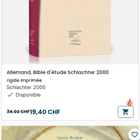
Allemand, Bible d'étude Schlachter 2000
rigide imprimée
Schlachter 2000
check
Disponible
19,40 CHF
shopping_cart
34,02 CHF
Prix de base
Prix
favorite_border