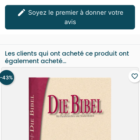
edit
Soyez le premier à donner votre
avis
Les clients qui ont acheté ce produit ont
également acheté...
favorite_border
-43%