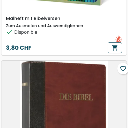
Malheft mit Bibelversen
Zum Ausmalen und Auswendiglernen
check
Disponible
3,80 CHF
shopping_cart
Prix
favorite_border