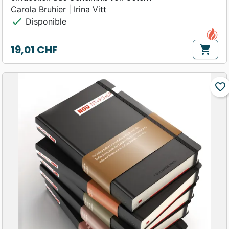
Carola Bruhier | Irina Vitt
check
Disponible
19,01 CHF
shopping_cart
Prix
favorite_border