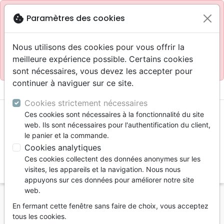
Site réservé aux professionnels
block
cookie
Paramètres des cookies
Accès pour les professionnels :
Se connecter
Nous utilisons des cookies pour vous offrir la
meilleure expérience possible. Certains cookies
Site pour le grand public :
La Maison de la Bible
.
sont nécessaires, vous devez les accepter pour
continuer à naviguer sur ce site.
menu
shopping_cart
account_circle
Cookies strictement nécessaires
Ces cookies sont nécessaires à la fonctionnalité du site
web. Ils sont nécessaires pour l'authentification du client,
le panier et la commande.
Cookies analytiques
Ces cookies collectent des données anonymes sur les
search
visites, les appareils et la navigation. Nous nous
appuyons sur ces données pour améliorer notre site
Reche
web.
En fermant cette fenêtre sans faire de choix, vous acceptez
Vous ne pouvez pas créer de nouvelle commande
tous les cookies.
depuis votre pays (United States).