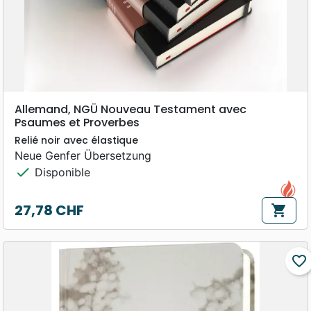
Allemand, NGÜ Nouveau Testament avec
Psaumes et Proverbes
Relié noir avec élastique
Neue Genfer Übersetzung
check
Disponible
27,78 CHF
shopping_cart
Prix
favorite_border