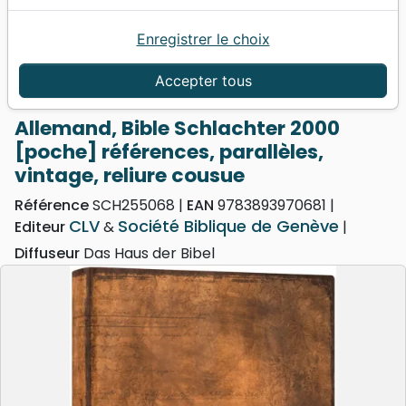
Enregistrer le choix
Accueil
Bibles
Bibles standard
Allemand, Bible Schlachter 2000 [poche]
Accepter tous
références, parallèles, vintage, reliure cousue
Allemand, Bible Schlachter 2000
[poche] références, parallèles,
vintage, reliure cousue
Référence
SCH255068
EAN
9783893970681
CLV
Société Biblique de Genève
Editeur
&
Diffuseur
Das Haus der Bibel