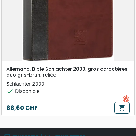
Allemand, Bible Schlachter 2000, gros caractères,
duo gris-brun, reliée
Schlachter 2000
check
Disponible
88,60 CHF
shopping_cart
Prix