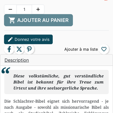
remove
add
shopping_cart
AJOUTER AU PANIER
edit
Donnez votre avis
facebook
twitter
pinterest
favorite_border
Description
Diese volkstümliche, gut verständliche
Bibel ist bekannt für ihre Treue zum
Urtext und ihre seelsorgerliche Sprache.
Die Schlachter-Bibel eignet sich hervorragend - je
nach Ausgabe - sowohl als missionarische Bibel als