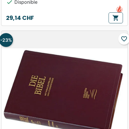
check
Disponible
29,14 CHF
shopping_cart
Prix
favorite_border
-23%