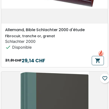
Allemand, Bible Schlachter 2000 d'étude
Fibrocuir, tranche or, grenat
Schlachter 2000
check
Disponible
29,14 CHF
shopping_cart
37,91 CHF
Prix de base
Prix
favorite_border