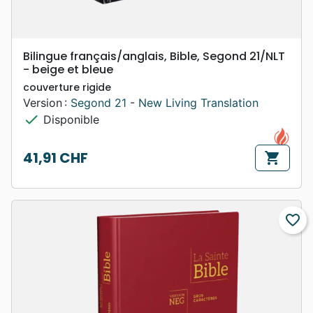
Bilingue français/anglais, Bible, Segond 21/NLT
- beige et bleue
couverture rigide
Version :
Segond 21
-
New Living Translation
check
Disponible
41,91 CHF
shopping_cart
Prix
favorite_border