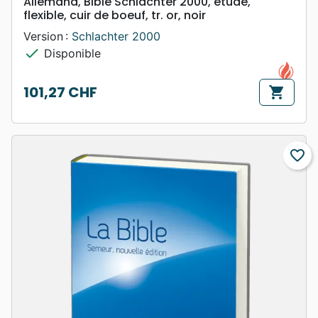
Allemand, Bible Schlachter 2000, étude,
flexible, cuir de boeuf, tr. or, noir
Version :
Schlachter 2000
check
Disponible
101,27 CHF
shopping_cart
Prix
favorite_border