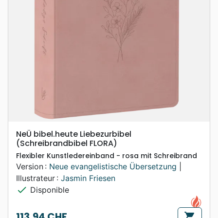
NeÜ bibel.heute Liebezurbibel
(Schreibrandbibel FLORA)
Flexibler Kunstledereinband - rosa mit Schreibrand
Version :
Neue evangelistische Übersetzung
|
Illustrateur :
Jasmin Friesen
check
Disponible
113,94 CHF
shopping_cart