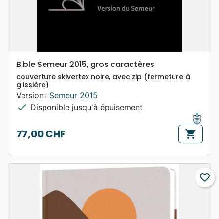
Bible Semeur 2015, gros caractères
couverture skivertex noire, avec zip (fermeture à
glissière)
Version :
Semeur 2015
check
Disponible jusqu'à épuisement
77,00 CHF
shopping_cart
Prix
favorite_border