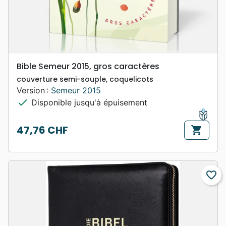
Bible Semeur 2015, gros caractères
couverture semi-souple, coquelicots
Version :
Semeur 2015
check
Disponible jusqu'à épuisement
47,76 CHF
shopping_cart
Prix
favorite_border