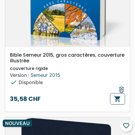
Bible Semeur 2015, gros caractères, couverture
illustrée
couverture rigide
Version :
Semeur 2015
check
Disponible
35,58 CHF
shopping_cart
Prix
NOUVEAU
favorite_border