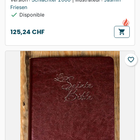
Friesen
check
Disponible
125,24 CHF
shopping_cart
Prix
favorite_border