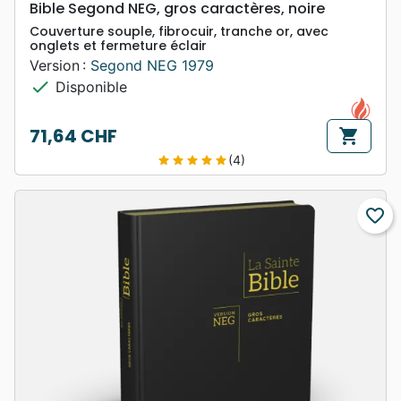
Bible Segond NEG, gros caractères, noire
Couverture souple, fibrocuir, tranche or, avec
onglets et fermeture éclair
Version :
Segond NEG 1979
check
Disponible
71,64 CHF
shopping_cart
Prix
(4)
star
star
star
star
star
favorite_border