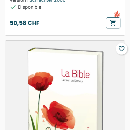
Version :
Schlachter 2000
check
Disponible
50,58 CHF
shopping_cart
Prix
favorite_border