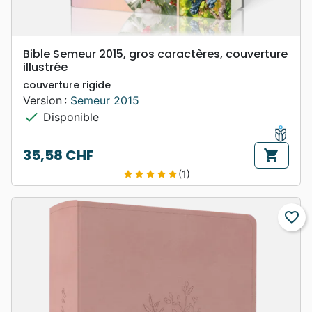
Bible Semeur 2015, gros caractères, couverture
illustrée
couverture rigide
Version :
Semeur 2015
check
Disponible
35,58 CHF
shopping_cart
Prix
(1)
star
star
star
star
star
favorite_border