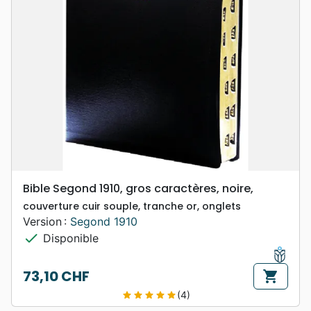
Bible Segond 1910, gros caractères, noire,
couverture cuir souple, tranche or, onglets
Version :
Segond 1910
check
Disponible
73,10 CHF
shopping_cart
Prix
(4)
star
star
star
star
star