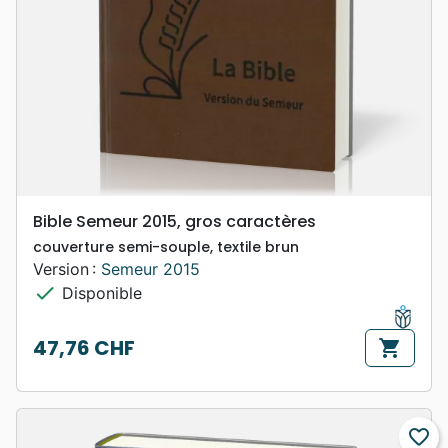
Bible Semeur 2015, gros caractères
couverture semi-souple, textile brun
Version :
Semeur 2015
check
Disponible
47,76 CHF
shopping_cart
Prix
favorite_border