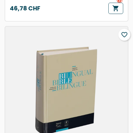
46,78 CHF
shopping_cart
Prix
favorite_border