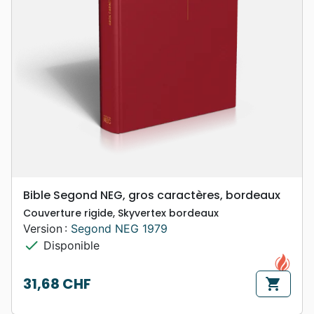
Bible Segond NEG, gros caractères, bordeaux
Couverture rigide, Skyvertex bordeaux
Version :
Segond NEG 1979
check
Disponible
31,68 CHF
shopping_cart
Prix