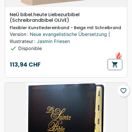
NeÜ bibel.heute Liebezurbibel
(Schreibrandbibel OLIVE)
Flexibler Kunstledereinband - Beige mit Schreibrand
Version :
Neue evangelistische Übersetzung
|
Illustrateur :
Jasmin Friesen
check
Disponible
113,94 CHF
shopping_cart
Prix
favorite_border