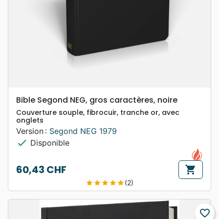
Bible Segond NEG, gros caractères, noire
Couverture souple, fibrocuir, tranche or, avec
onglets
Version :
Segond NEG 1979
check
Disponible
60,43 CHF
shopping_cart
Prix
(2)
star
star
star
star
star
favorite_border