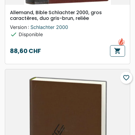
Allemand, Bible Schlachter 2000, gros
caractères, duo gris-brun, reliée
Version :
Schlachter 2000
check
Disponible
88,60 CHF
shopping_cart
Prix
favorite_border