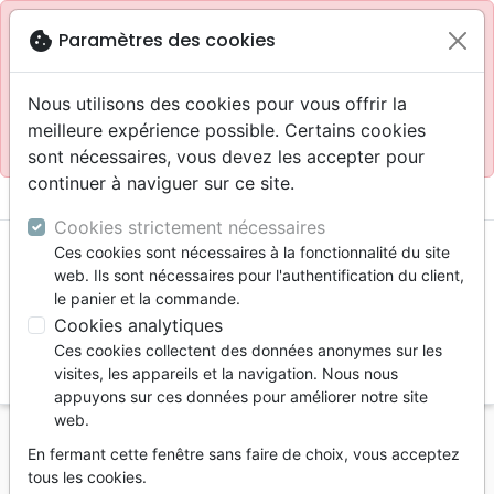
Site réservé aux professionnels
block
cookie
Paramètres des cookies
Accès pour les professionnels :
Se connecter
Nous utilisons des cookies pour vous offrir la
meilleure expérience possible. Certains cookies
Site pour le grand public :
La Maison de la Bible
.
sont nécessaires, vous devez les accepter pour
continuer à naviguer sur ce site.
menu
shopping_cart
account_circle
Cookies strictement nécessaires
Ces cookies sont nécessaires à la fonctionnalité du site
web. Ils sont nécessaires pour l'authentification du client,
le panier et la commande.
Cookies analytiques
Ces cookies collectent des données anonymes sur les
search
visites, les appareils et la navigation. Nous nous
appuyons sur ces données pour améliorer notre site
Reche
web.
En fermant cette fenêtre sans faire de choix, vous acceptez
Vous ne pouvez pas créer de nouvelle commande
tous les cookies.
depuis votre pays (United States).