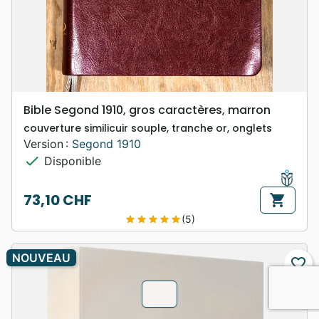
Bible Segond 1910, gros caractères, marron
couverture similicuir souple, tranche or, onglets
Version :
Segond 1910
check
Disponible
73,10 CHF
shopping_cart
Prix
(5)
star
star
star
star
star
NOUVEAU
favorite_border
chevron_u