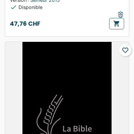
Version :
Semeur 2015
check
Disponible
47,76 CHF
shopping_cart
Prix
favorite_border