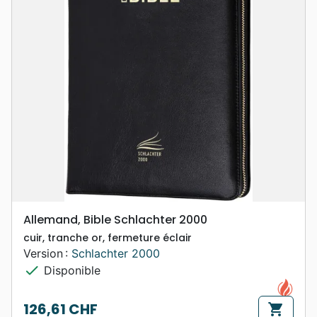
Allemand, Bible Schlachter 2000
cuir, tranche or, fermeture éclair
Version :
Schlachter 2000
check
Disponible
126,61 CHF
shopping_cart
Prix