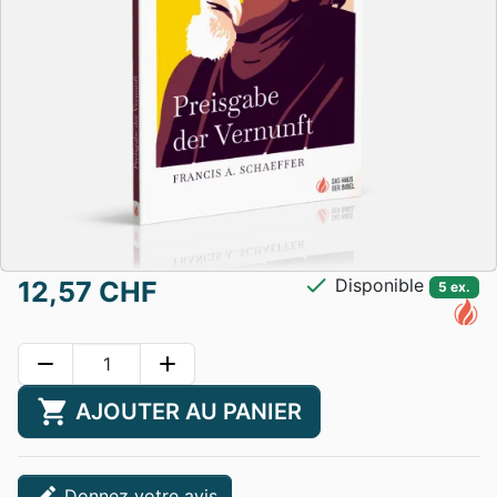
check
Disponible
12,57 CHF
5 ex.
remove
add
shopping_cart
AJOUTER AU PANIER
edit
Donnez votre avis