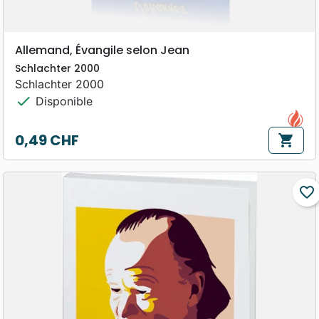
Allemand, Évangile selon Jean
Schlachter 2000
Schlachter 2000
check
Disponible
0,49 CHF
shopping_cart
Prix
favorite_border