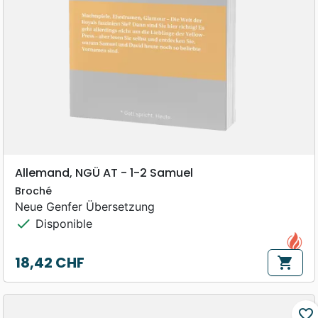
Allemand, NGÜ AT - 1-2 Samuel
Broché
Neue Genfer Übersetzung
check
Disponible
18,42 CHF
shopping_cart
Prix
favorite_border