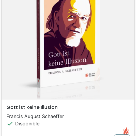
Gott ist keine Illusion
Francis August Schaeffer
check
Disponible