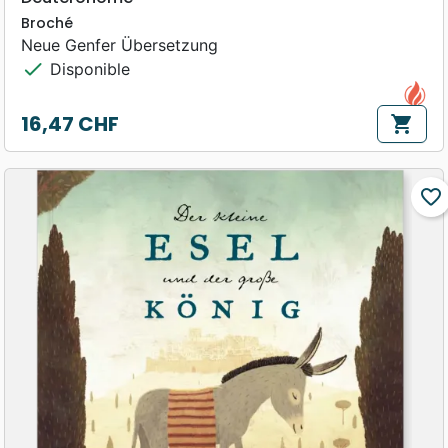
Broché
Neue Genfer Übersetzung
check
Disponible
16,47 CHF
shopping_cart
Prix
favorite_border