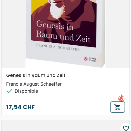
Genesis in Raum und Zeit
Francis August Schaeffer
check
Disponible
17,54 CHF
shopping_cart
Prix
favorite_border