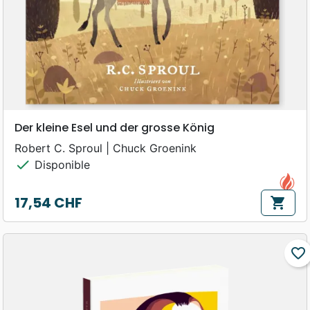
Der kleine Esel und der grosse König
Robert C. Sproul | Chuck Groenink
check
Disponible
17,54 CHF
shopping_cart
Prix
favorite_border