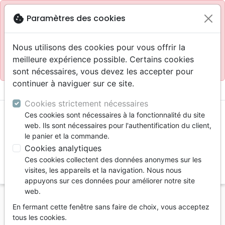
Site réservé aux professionnels
block
cookie
Paramètres des cookies
Accès pour les professionnels :
Se connecter
Nous utilisons des cookies pour vous offrir la
meilleure expérience possible. Certains cookies
Site pour le grand public :
La Maison de la Bible
.
sont nécessaires, vous devez les accepter pour
continuer à naviguer sur ce site.
menu
shopping_cart
account_circle
Cookies strictement nécessaires
Ces cookies sont nécessaires à la fonctionnalité du site
web. Ils sont nécessaires pour l'authentification du client,
le panier et la commande.
Cookies analytiques
Ces cookies collectent des données anonymes sur les
search
visites, les appareils et la navigation. Nous nous
appuyons sur ces données pour améliorer notre site
Reche
web.
En fermant cette fenêtre sans faire de choix, vous acceptez
Vous ne pouvez pas créer de nouvelle commande
tous les cookies.
depuis votre pays (United States).