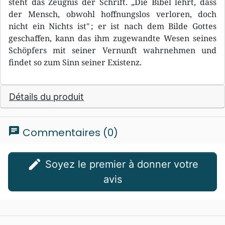
steht das Zeugnis der Schrift. „Die Bibel lehrt, dass
der Mensch, obwohl hoffnungslos verloren, doch
nicht ein Nichts ist" ; er ist nach dem Bilde Gottes
geschaffen, kann das ihm zugewandte Wesen seines
Schöpfers mit seiner Vernunft wahrnehmen und
findet so zum Sinn seiner Existenz.
Détails du produit
chat
Commentaires (0)
edit
Soyez le premier à donner votre
avis