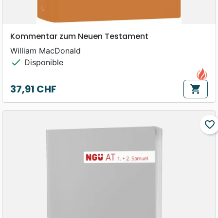
Kommentar zum Neuen Testament
William MacDonald
check
Disponible
37,91 CHF
shopping_cart
Prix
favorite_border