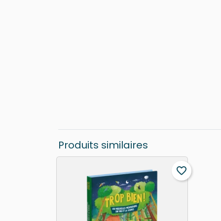
Produits similaires
favorite_border