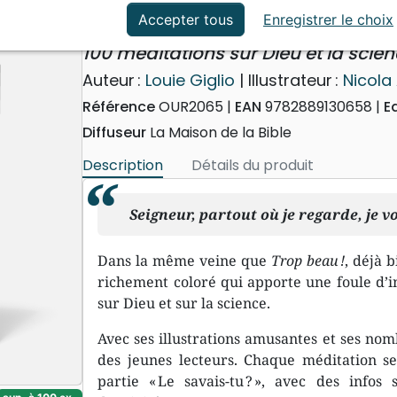
ation
Événements actuels
Trop fort !
Accepter tous
Enregistrer le choix
100 méditations sur Dieu et la scie
Auteur :
Louie Giglio
| Illustrateur :
Nicola
Référence
OUR2065
EAN
9782889130658
E
Diffuseur
La Maison de la Bible
Description
Détails du produit
Seigneur, partout où je regarde, je v
Dans la même veine que
Trop beau !
, déjà 
richement coloré qui apporte une foule d’i
sur Dieu et sur la science.
Avec ses illustrations amusantes et ses nomb
des jeunes lecteurs. Chaque méditation s
partie « Le savais-tu ? », avec des infos