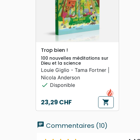
search
APERÇU RAPIDE
Trop bien !
100 nouvelles méditations sur
Dieu et la science
Louie Giglio - Tama Fortner |
Nicola Anderson
check
Disponible
23,29 CHF
shopping_cart
Prix
chat
Commentaires (10)