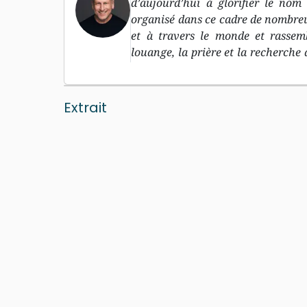
d’aujourd’hui à glorifier le nom
organisé dans ce cadre de nombreu
et à travers le monde et rassem
louange, la prière et la recherche 
en anglais, dont celui-ci est le p
pasteur de la Passion City Church 
de l’équipe d’encadrement. Ils 
Extrait
sixstepsrecords , ainsi que le Pa
résident à Atlanta, aux Etats-Unis.