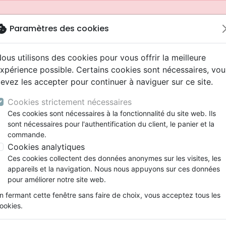
okie
Paramètres des cookies
ous utilisons des cookies pour vous offrir la meilleure
xpérience possible. Certains cookies sont nécessaires, vou
evez les accepter pour continuer à naviguer sur ce site.
Cookies strictement nécessaires
Ces cookies sont nécessaires à la fonctionnalité du site web. Ils
sont nécessaires pour l'authentification du client, le panier et la
commande.
Cookies analytiques
Nouveautés
Bibles
Livres
Jeunesse
Ces cookies collectent des données anonymes sur les visites, les
appareils et la navigation. Nous nous appuyons sur ces données
eaux Testaments
ine
 ans
lations
ns animés
s
Etude biblique
Bandes dessinées
Adolescents, jeunes
Rap, Hip-hop
Films, fiction
Jeux
pour améliorer notre site web.
ons
cation
2 ans
ry, Latino, Folk
gnement, conférences
elisation
Segond 21
Famille, couple
Bibles jeunesse
Instrumental
Documentaires, reportage
Accessoires de Bible
mmande depuis votre pays (United States).
n fermant cette fenêtre sans faire de choix, vous acceptez tous les
iles
e
ro
iels
Segond
Souffrance, Relation d'aide
Louange, Adoration
Papeterie
ookies.
k
elisation
esse
NEG
Santé
Hardrock, Métal
itations sur Dieu et la science
cations
ts
l, Soul
Darby
Ethique, société, politique
Pop, Rock