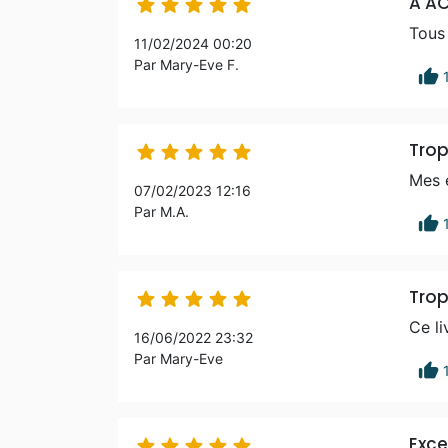
A AC





Tous 
11/02/2024 00:20
Par Mary-Eve F.
thumb_up
Trop





Mes e
07/02/2023 12:16
Par M.A.
thumb_up
Trop 





Ce li
16/06/2022 23:32
Par Mary-Eve
thumb_up
Exce




