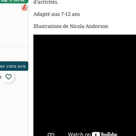
sup. à 100 ex.
d’activités.
Adapté aux 7-12 ans
Illustrations de Nicola Anderson
z votre avis
favorite_border