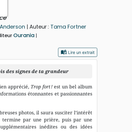
nce
 Anderson
| Auteur :
Tama Fortner
Ourania
diteur
auto_stories
Lire un extrait
ois des signes de ta grandeur
bien apprécié,
Trop fort !
est un bel album
nformations étonnantes et passionnantes
reuses photos, il saura susciter l’intérêt
e termine par une prière, puis par une
 supplémentaires inédites ou des idées