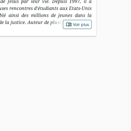
 de Jésus par leur vie. Depuis 1997, il a
ses rencontres d’étudiants aux Etats-Unis
blé ainsi des millions de jeunes dans la
de la justice. Auteur de plusieurs ouvrages
book_open
Voir plus
remier traduit en français, Louie est aussi
. Avec sa femme Shelley, il est responsable
dirigent en outre la maison de disques
ssion Global Institute . Louie et Shelley