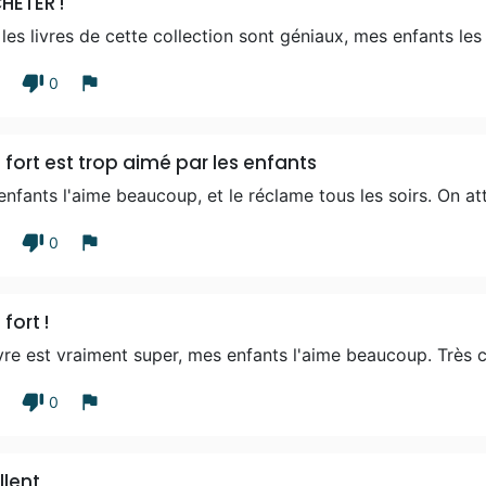
HETER !
les livres de cette collection sont géniaux, mes enfants le
thumb_down
flag
1
0
 fort est trop aimé par les enfants
nfants l'aime beaucoup, et le réclame tous les soirs. On at
thumb_down
flag
1
0
fort !
vre est vraiment super, mes enfants l'aime beaucoup. Très co
thumb_down
flag
1
0
llent