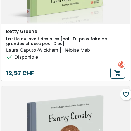
Betty Greene
La fille qui avait des ailes [coll. Tu peux faire de
grandes choses pour Dieu]
Laura Caputo-Wickham | Héloïse Mab
check
Disponible
12,57 CHF
shopping_cart
Prix
favorite_border