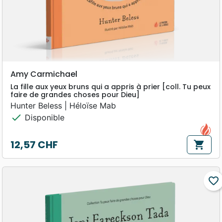
Amy Carmichael
La fille aux yeux bruns qui a appris à prier [coll. Tu peux
faire de grandes choses pour Dieu]
Hunter Beless | Héloïse Mab
check
Disponible
12,57 CHF
shopping_cart
Prix
favorite_border