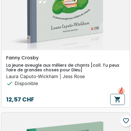
Fanny Crosby
La jeune aveugle aux milliers de chants [coll. Tu peux
faire de grandes choses pour Dieu]
Laura Caputo-Wickham | Jess Rose
check
Disponible
12,57 CHF
shopping_cart
Prix
favorite_border