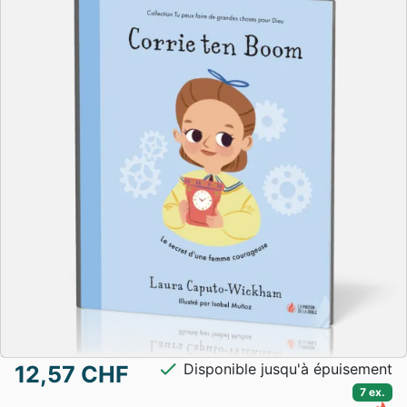
check
Disponible jusqu'à épuisement
12,57 CHF
7 ex.