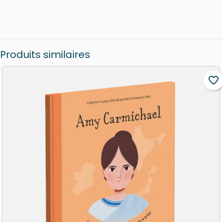
Produits similaires
favorite_border