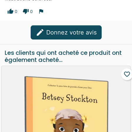
thumb_up
thumb_down
flag
0
0
edit
Donnez votre avis
Les clients qui ont acheté ce produit ont
également acheté...
favorite_border