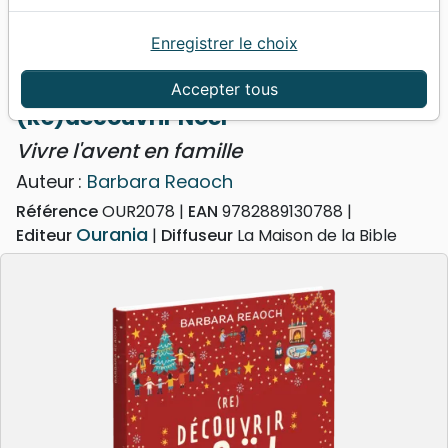
Enregistrer le choix
Accueil
Jeunesse
(Re)découvrir Noël - Vivre l'avent en famille
Accepter tous
(Re)découvrir Noël
Vivre l'avent en famille
Auteur :
Barbara Reaoch
Référence
OUR2078
EAN
9782889130788
Ourania
Editeur
Diffuseur
La Maison de la Bible