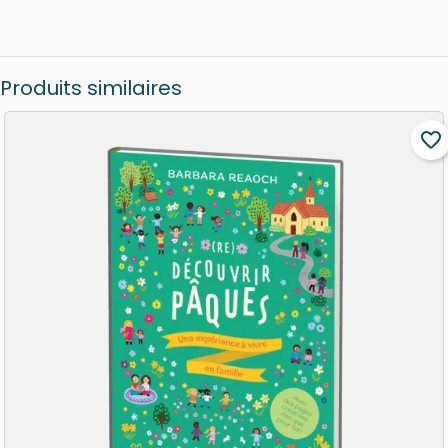
Produits similaires
favorite_border