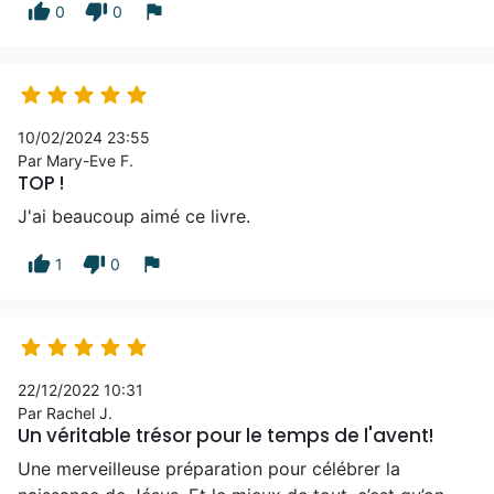
thumb_up
thumb_down
flag
0
0





10/02/2024 23:55
Par Mary-Eve F.
TOP !
J'ai beaucoup aimé ce livre.
thumb_up
thumb_down
flag
1
0





22/12/2022 10:31
Par Rachel J.
Un véritable trésor pour le temps de l'avent!
Une merveilleuse préparation pour célébrer la