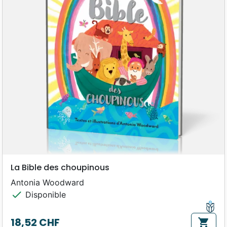
La Bible des choupinous
Antonia Woodward
check
Disponible
18,52 CHF
shopping_cart