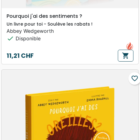
Pourquoi j'ai des sentiments ?
Un livre pour toi - Soulève les rabats !
Abbey Wedgeworth
check
Disponible
11,21 CHF
shopping_cart
Prix
favorite_border