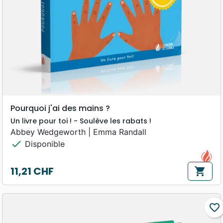
Pourquoi j'ai des mains ?
Un livre pour toi ! - Soulève les rabats !
Abbey Wedgeworth | Emma Randall
check
Disponible
11,21 CHF
shopping_cart
Prix
favorite_border