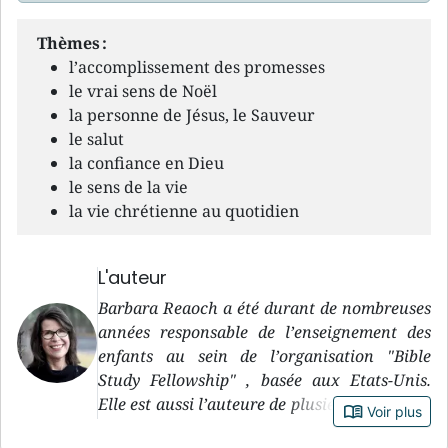
Thèmes :
l’accomplissement des promesses
le vrai sens de Noël
la personne de Jésus, le Sauveur
le salut
la confiance en Dieu
le sens de la vie
la vie chrétienne au quotidien
L'auteur
Barbara Reaoch a été durant de nombreuses
années responsable de l’enseignement des
enfants au sein de l’organisation "Bible
Study Fellowship" , basée aux Etats-Unis.
Elle est aussi l’auteure de plusieurs ouvrages
book_open
Voir plus
pour enfants, dont celui-ci est le premier