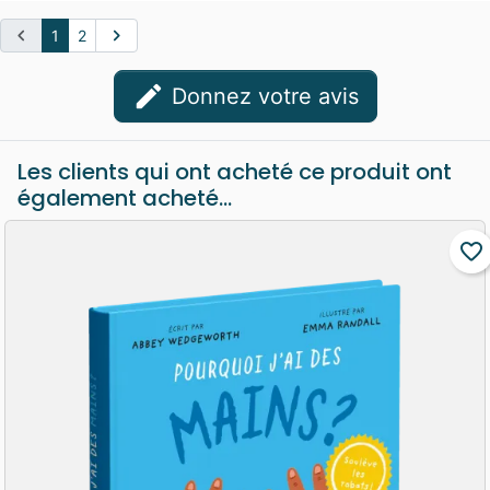
chevron_left
chevron_right
1
2
edit
Donnez votre avis
Les clients qui ont acheté ce produit ont
également acheté...
favorite_border