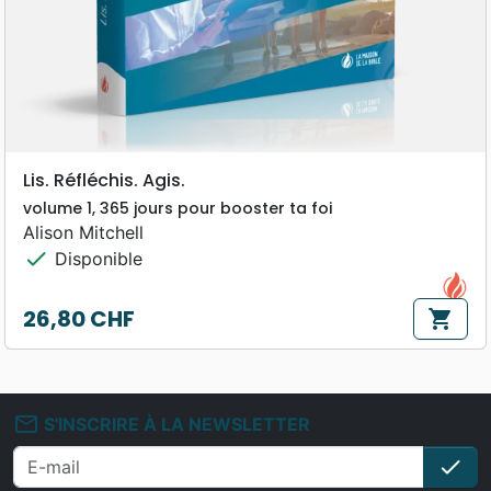
Lis. Réfléchis. Agis.
volume 1, 365 jours pour booster ta foi
Alison Mitchell
check
Disponible
26,80 CHF
shopping_cart
Prix
mail_outline
S'INSCRIRE À LA NEWSLETTER
check
S'i