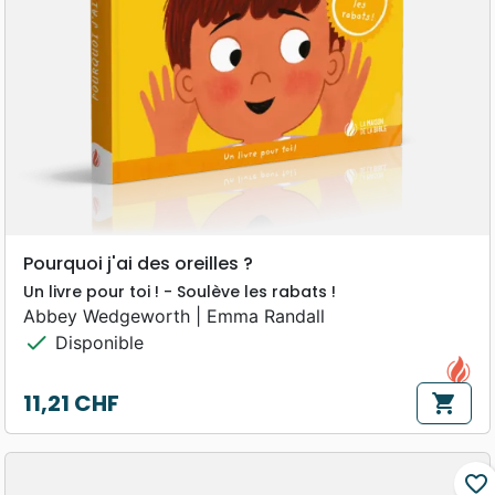
Pourquoi j'ai des oreilles ?
Un livre pour toi ! - Soulève les rabats !
Abbey Wedgeworth | Emma Randall
check
Disponible
11,21 CHF
shopping_cart
Prix
favorite_border