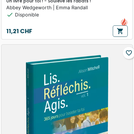
Un livre pour toi ! - Soulève les rabats !
Abbey Wedgeworth | Emma Randall
check
Disponible
11,21 CHF
shopping_cart
Prix
favorite_border