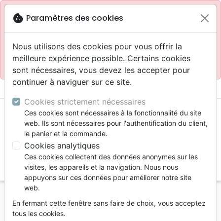
Site réservé aux professionnels
block
cookie
Paramètres des cookies
Accès pour les professionnels :
Se connecter
Nous utilisons des cookies pour vous offrir la
meilleure expérience possible. Certains cookies
Site pour le grand public :
La Maison de la Bible
.
sont nécessaires, vous devez les accepter pour
continuer à naviguer sur ce site.
menu
shopping_cart
account_circle
Cookies strictement nécessaires
Ces cookies sont nécessaires à la fonctionnalité du site
web. Ils sont nécessaires pour l'authentification du client,
le panier et la commande.
Cookies analytiques
Ces cookies collectent des données anonymes sur les
search
visites, les appareils et la navigation. Nous nous
appuyons sur ces données pour améliorer notre site
Reche
web.
En fermant cette fenêtre sans faire de choix, vous acceptez
Vous ne pouvez pas créer de nouvelle commande
tous les cookies.
depuis votre pays (United States).