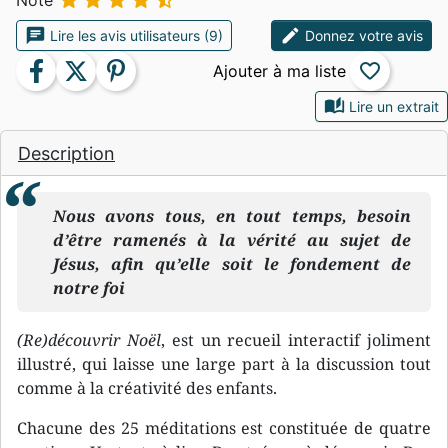





Note
chat
edit
Lire les avis utilisateurs (9)
Donnez votre avis
facebook
twitter
pinterest
favorite_border
auto_stories
Lire un extrait
Description
Nous avons tous, en tout temps, besoin
d’être ramenés à la vérité au sujet de
Jésus, afin qu’elle soit le fondement de
notre foi
(Re)découvrir Noël
, est un recueil interactif joliment
illustré, qui laisse une large part à la discussion tout
comme à la créativité des enfants.
Chacune des 25 méditations est constituée de quatre