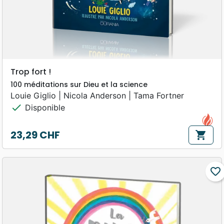
Trop fort !
100 méditations sur Dieu et la science
Louie Giglio | Nicola Anderson | Tama Fortner
check
Disponible
23,29 CHF
shopping_cart
Prix
favorite_border