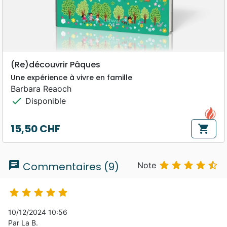
(Re)découvrir Pâques
Une expérience à vivre en famille
Barbara Reaoch
check
Disponible
15,50 CHF
shopping_cart
Prix
chat





Commentaires (9)
Note





10/12/2024 10:56
Par La B.