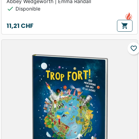
Abbey Wedgeworth | Emma Randall
check
Disponible
11,21 CHF
shopping_cart
Prix
favorite_border