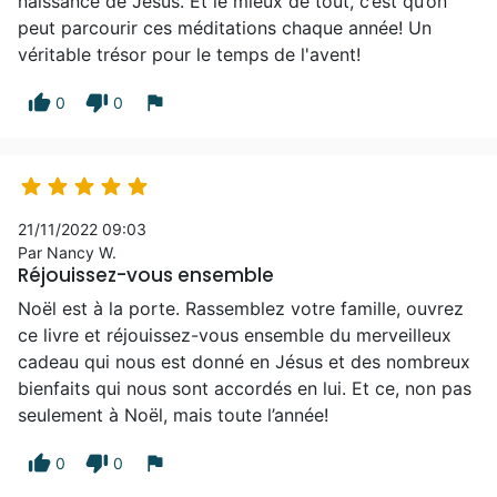
naissance de Jésus. Et le mieux de tout, c’est qu’on
peut parcourir ces méditations chaque année! Un
véritable trésor pour le temps de l'avent!
thumb_up
thumb_down
flag
0
0





21/11/2022 09:03
Par Nancy W.
Réjouissez-vous ensemble
Noël est à la porte. Rassemblez votre famille, ouvrez
ce livre et réjouissez-vous ensemble du merveilleux
cadeau qui nous est donné en Jésus et des nombreux
bienfaits qui nous sont accordés en lui. Et ce, non pas
seulement à Noël, mais toute l’année!
thumb_up
thumb_down
flag
0
0