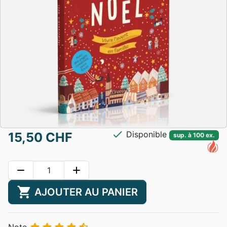
check
Disponible
15,50 CHF
sup. à 100 ex.
remove
add
shopping_cart
AJOUTER AU PANIER