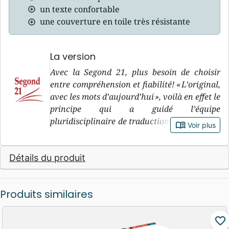
un texte confortable
une couverture en toile très résistante
La version
Avec la Segond 21, plus besoin de choisir
entre compréhension et fiabilité! « L’original,
avec les mots d’aujourd’hui », voilà en effet le
principe qui a guidé l’équipe
pluridisciplinaire de traduction de la version
book_open
Voir plus
Segond 21, pendant sa douzaine d’années de
travail. « L’original » : le premier objectif de
Détails du produit
la Segond 21, c’est de rester le plus fidèle
possible à ce que dit le texte biblique dans les
langues originales, c’est-à-dire l’hébreu et
Produits similaires
l’araméen pour l’Ancien Testament, et le
grec pour le Nouveau Testament. « Avec les
mots d’aujourd’hu i» : le deuxième objectif de
favorite_border