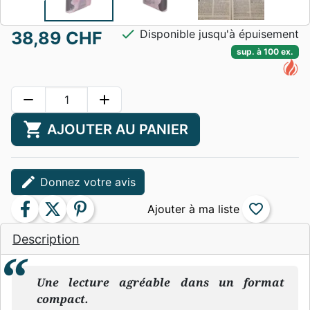
check
Disponible jusqu'à épuisement
38,89 CHF
sup. à 100 ex.
remove
add
shopping_cart
AJOUTER AU PANIER
edit
Donnez votre avis
facebook
twitter
pinterest
favorite_border
Description
Une lecture agréable dans un format
compact.