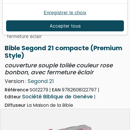
Enregistrer le choix
Accueil
Bibles
Bibles standard
Bible Segond 21 compacte (Premium Style) -
Accepter tous
couverture souple toilée couleur rose bonbon, avec
fermeture éclair
Bible Segond 21 compacte (Premium
Style)
couverture souple toilée couleur rose
bonbon, avec fermeture éclair
Version :
Segond 21
Référence
SG12279
EAN
9782608122797
Société Biblique de Genève
Editeur
Diffuseur
La Maison de la Bible