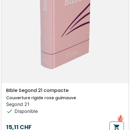
Bible Segond 21 compacte
Couverture rigide rose guimauve
Segond 21
check
Disponible
15,11 CHF
shopping_cart
Prix