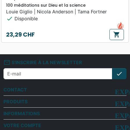
100 méditations sur Dieu et la science
Louie Giglio | Nicola Anderson | Tama Fortner
check
Disponible
23,29 CHF
shopping_cart
Prix
mail_outline
S'INSCRIRE À LA NEWSLETTER
check
S'i
CONTACT
PRODUITS
INFORMATIONS
VOTRE COMPTE