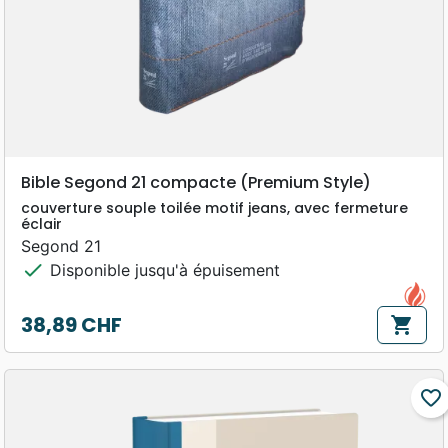
Bible Segond 21 compacte (Premium Style)
couverture souple toilée motif jeans, avec fermeture
éclair
Segond 21
check
Disponible jusqu'à épuisement
38,89 CHF
shopping_cart
Prix
favorite_border