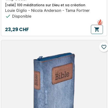
[relié] 100 méditations sur Dieu et sa création
Louie Giglio - Nicola Anderson - Tama Fortner
check
Disponible
23,29 CHF
shopping_cart
Prix
favorite_border