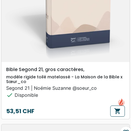
Bible Segond 21, gros caractères,
modèle rigide toilé matelassé - La Maison de la Bible x
Sœur_co
Segond 21 | Noémie Suzanne @soeur_co
check
Disponible
53,51 CHF
shopping_cart
Prix