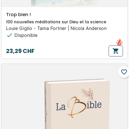
Trop bien !
100 nouvelles méditations sur Dieu et la science
Louie Giglio - Tama Fortner | Nicola Anderson
check
Disponible
23,29 CHF
shopping_cart
Prix
favorite_border