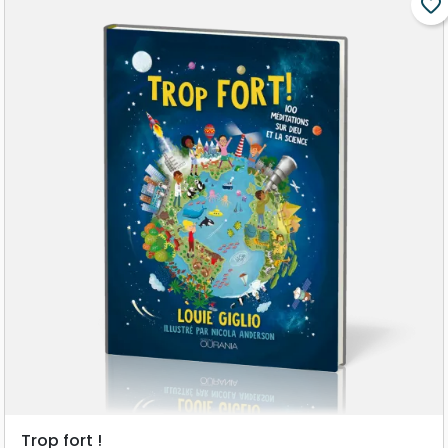
favorite_border
Trop fort !