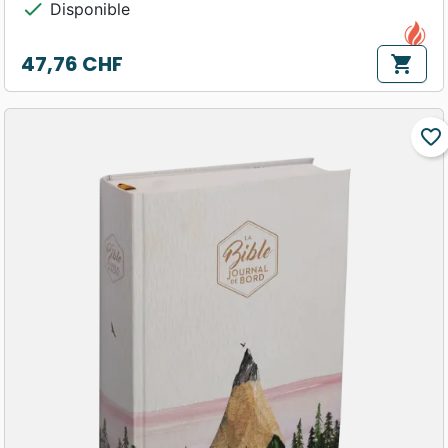
check
Disponible
47,76 CHF
shopping_cart
Prix
favorite_border