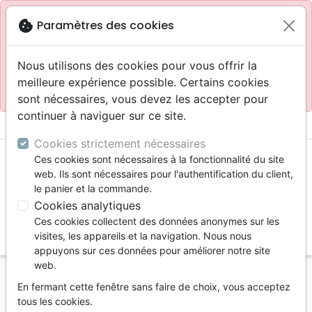
Site réservé aux professionnels
block
cookie
Paramètres des cookies
Accès pour les professionnels :
Se connecter
Nous utilisons des cookies pour vous offrir la
meilleure expérience possible. Certains cookies
Site pour le grand public :
La Maison de la Bible
.
sont nécessaires, vous devez les accepter pour
continuer à naviguer sur ce site.
menu
shopping_cart
account_circle
Cookies strictement nécessaires
Ces cookies sont nécessaires à la fonctionnalité du site
web. Ils sont nécessaires pour l'authentification du client,
le panier et la commande.
Cookies analytiques
Ces cookies collectent des données anonymes sur les
search
visites, les appareils et la navigation. Nous nous
appuyons sur ces données pour améliorer notre site
Reche
web.
En fermant cette fenêtre sans faire de choix, vous acceptez
Vous ne pouvez pas créer de nouvelle commande
tous les cookies.
depuis votre pays (United States).