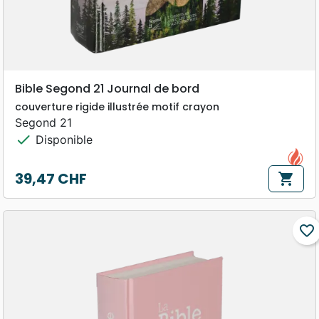
Bible Segond 21 Journal de bord
couverture rigide illustrée motif crayon
Segond 21
check
Disponible
39,47 CHF
shopping_cart
Prix
favorite_border