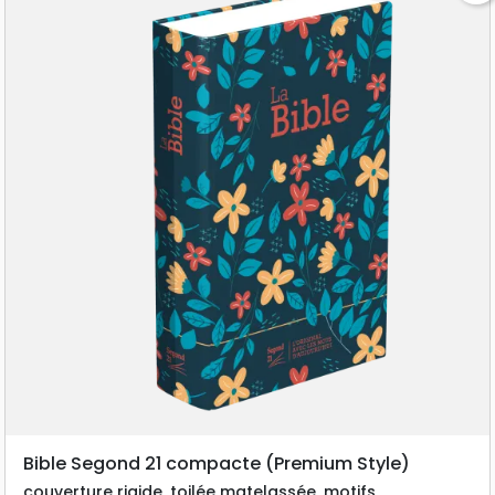
la Segond 21, c’est de recourir à un langage
courant, compréhensible pour les jeunes du
21e siècle. Une nouvelle traduction à
découvrir, pour redécouvrir la Bible... Avec
une brève introduction à chaque livre
biblique, environ 1300 notes qui aident à sa
compréhension « minimale », une
introduction générale, 4 cartes
géographiques et des repères dans la marge
qui permettent de retrouver plus rapidement
les livres bibliques
Bible Segond 21 compacte (Premium Style)
couverture rigide, toilée matelassée, motifs