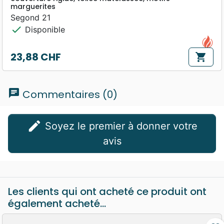
marguerites
Segond 21
check
Disponible
23,88 CHF
shopping_cart
Prix
chat
Commentaires (0)
edit
Soyez le premier à donner votre
avis
Les clients qui ont acheté ce produit ont
également acheté...