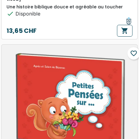
Une histoire biblique douce et agréable au toucher
check
Disponible
13,65 CHF
shopping_cart
Prix
favorite_border