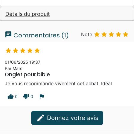
Détails du produit
chat





Commentaires (1)
Note





01/06/2025 19:37
Par Marc
Onglet pour bible
Je vous recommande vivement cet achat. Idéal
thumb_up
thumb_down
flag
0
0
edit
Donnez votre avis