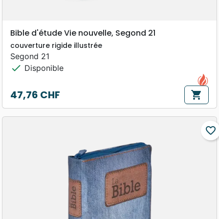
Bible d'étude Vie nouvelle, Segond 21
couverture rigide illustrée
Segond 21
check
Disponible
47,76 CHF
shopping_cart
Prix
favorite_border