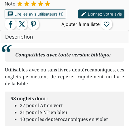





Note
chat
edit
Lire les avis utilisateurs (1)
Donnez votre avis
facebook
twitter
pinterest
favorite_border
Description
Compatibles avec toute version biblique
Utilisables avec ou sans livres deutérocanoniques, ces
onglets permettent de repérer rapidement un livre
de la Bible.
58 onglets dont :
27 pour l’AT en vert
21 pour le NT en bleu
10 pour les deutérocanoniques en violet