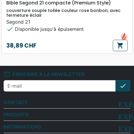
Bible Segond 21 compacte (Premium Style)
couverture souple toilée couleur rose bonbon, avec
fermeture éclair
Segond 21
check
Disponible jusqu'à épuisement
38,89 CHF
shopping_cart
Prix
mail_outline
S'INSCRIRE À LA NEWSLETTER
check
S'i
CONTACT
PRODUITS
INFORMATIONS