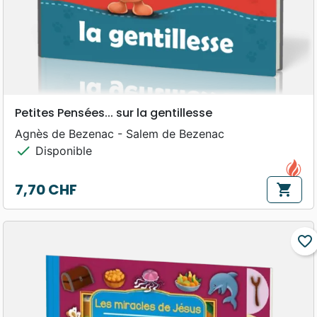
Petites Pensées... sur la gentillesse
Agnès de Bezenac - Salem de Bezenac
check
Disponible
7,70 CHF
shopping_cart
Prix
favorite_border