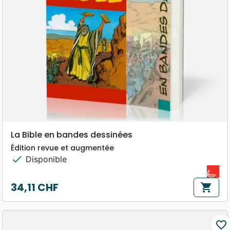
La Bible en bandes dessinées
Édition revue et augmentée
check
Disponible
34,11 CHF
shopping_cart
Prix
favorite_border