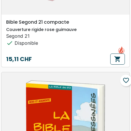
Bible Segond 21 compacte
Couverture rigide rose guimauve
Segond 21
check
Disponible
15,11 CHF
shopping_cart
Prix
favorite_border