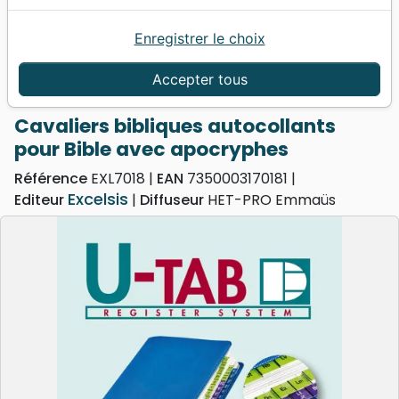
Enregistrer le choix
Accueil
Divers
Papeterie
Cavaliers bibliques autocollants pour Bible avec
Accepter tous
apocryphes
Cavaliers bibliques autocollants
pour Bible avec apocryphes
Référence
EXL7018
EAN
7350003170181
Excelsis
Editeur
Diffuseur
HET-PRO Emmaüs