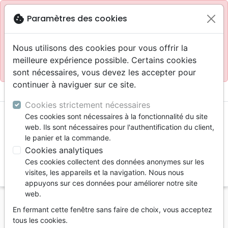
Site réservé aux professionnels
block
cookie
Paramètres des cookies
Accès pour les professionnels :
Se connecter
Nous utilisons des cookies pour vous offrir la
meilleure expérience possible. Certains cookies
Site pour le grand public :
La Maison de la Bible
.
sont nécessaires, vous devez les accepter pour
continuer à naviguer sur ce site.
menu
shopping_cart
account_circle
Cookies strictement nécessaires
Ces cookies sont nécessaires à la fonctionnalité du site
web. Ils sont nécessaires pour l'authentification du client,
le panier et la commande.
Cookies analytiques
Ces cookies collectent des données anonymes sur les
search
visites, les appareils et la navigation. Nous nous
appuyons sur ces données pour améliorer notre site
Reche
web.
En fermant cette fenêtre sans faire de choix, vous acceptez
Vous ne pouvez pas créer de nouvelle commande
tous les cookies.
depuis votre pays (United States).