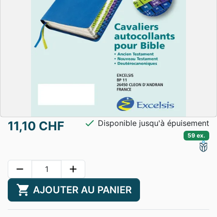
check
Disponible jusqu'à épuisement
11,10 CHF
59 ex.
remove
add
shopping_cart
AJOUTER AU PANIER