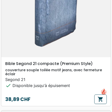
Bible Segond 21 compacte (Premium Style)
couverture souple toilée motif jeans, avec fermeture
éclair
Segond 21
check
Disponible jusqu'à épuisement
38,89 CHF
shopping_cart
Prix