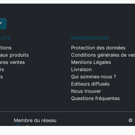
ck
S'inscrire
UITS
INFORMATIONS
tions
Protection des données
aux produits
Conditions générales de ve
ures ventes
Mentions Légales
rs
Livraison
rs
Qui sommes-nous ?
Editeurs diffusés
Nous trouver
Questions fréquentes
Membre du réseau
© 