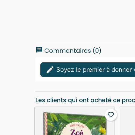
chat
Commentaires (0)
edit
Soyez le premier à donner v
Les clients qui ont acheté ce pro
favorite_border