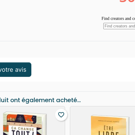
otre avis
duit ont également acheté...
favorite_border