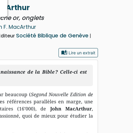
acArthur
che or, onglets
n F. MacArthur
Société Biblique de Genève
Editeur
auto_stories
Lire un extrait
aissance de la Bible ? Celle-ci est
ar beaucoup (
Segond Nouvelle Edition de
les références parallèles en marge, une
aires (16’000), de
John MacArthur
,
assionné, quoi de mieux pour étudier la