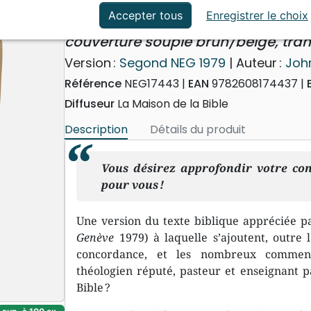
ation
Événements actuels
Bible d'étude Segond NEG M
Accepter tous
Enregistrer le choix
couverture souple brun/beige, tran
Version :
Segond NEG 1979
| Auteur :
Joh
Référence
NEG17443
EAN
9782608174437
Diffuseur
La Maison de la Bible
Description
Détails du produit
Vous désirez approfondir votre conn
pour vous !
Une version du texte biblique appréciée p
Genève
1979) à laquelle s’ajoutent, outre 
concordance, et les nombreux comment
théologien réputé, pasteur et enseignant p
Bible ?