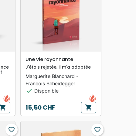
search
APERÇU RAPIDE
!
Une vie rayonnante
ance
J'étais rejetée, il m'a adoptée
t
Marguerite Blanchard -
François Scheidegger
check
Disponible
15,50 CHF
hopping_cart
shopping_cart
Prix
favorite_border
favorite_border