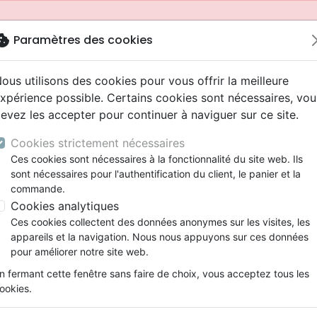
okie
Paramètres des cookies
ous utilisons des cookies pour vous offrir la meilleure
xpérience possible. Certains cookies sont nécessaires, vou
evez les accepter pour continuer à naviguer sur ce site.
Cookies strictement nécessaires
Ces cookies sont nécessaires à la fonctionnalité du site web. Ils
sont nécessaires pour l'authentification du client, le panier et la
commande.
Cookies analytiques
Nouveautés
Bibles
Livres
Jeunesse
Ces cookies collectent des données anonymes sur les visites, les
appareils et la navigation. Nous nous appuyons sur ces données
eaux Testaments
ine
 ans
lations
ns animés
s
Etude biblique
Bandes dessinées
Adolescents, jeunes
Rap, Hip-hop
Films, fiction
Jeux
pour améliorer notre site web.
ons
cation
2 ans
ry, Latino, Folk
gnement, conférences
elisation
Segond 21
Famille, couple
Bibles jeunesse
Instrumental
Documentaires, reportage
Accessoires de Bible
mmande depuis votre pays (United States).
n fermant cette fenêtre sans faire de choix, vous acceptez tous les
iles
e
ro
iels
Segond
Souffrance, Relation d'aide
Louange, Adoration
Papeterie
ookies.
k
elisation
esse
NEG
Santé
Hardrock, Métal
'étude Segond NEG MacArthur - couverture souple brun/bei
cations
ts
l, Soul
Darby
Ethique, société, politique
Pop, Rock