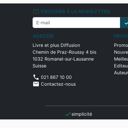
mail_outline
S'INSCRIRE À LA NEWSLETTER
che
ADRESSE
PROD
Livre et plus Diffusion
Promo
Chemin de Praz-Roussy 4 bis
Nouve
1032 Romanel-sur-Lausanne
Meille
Suisse
Editeu
Auteu
phone
021 867 10 00
mail
Contactez-nous
check
simplicité
check
gain de temps
check
optimisation