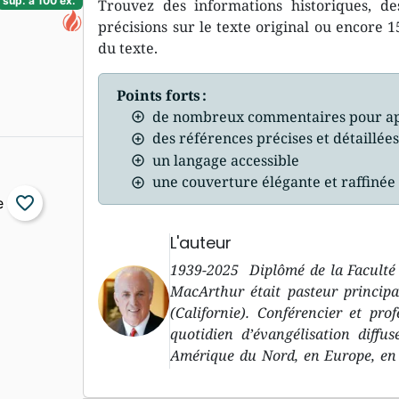
sup. à 100 ex.
Trouvez des informations historiques, des
précisions sur le texte original ou encore 15
du texte.
Points forts :
de nombreux commentaires pour ap
des références précises et détaillée
un langage accessible
une couverture élégante et raffinée
favorite_border
L'auteur
1939-2025 Diplômé de la Faculté 
MacArthur était pasteur principa
(Californie). Conférencier et pr
quotidien d’évangélisation diffu
Amérique du Nord, en Europe, en 
ses prises de position parfois très 
à la Parole et la prédication textue