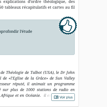
 explications d’ordre théologique, des
0 tableaux récapitulatifs et cartes au fil
profondir l’étude
s
de Théologie de Talbot (USA), le Dr John
l de «l’Eglise de la Grâce» de Sun Valley
ofesseur réputé, il animait un programme
sé sur plus de 1000 stations de radio en
Afrique et en Océanie. il est connu pour
book_open
Voir plus
fermes et claires et son désir d’attachement
lle. Il aura consacré sa vie à une théologie