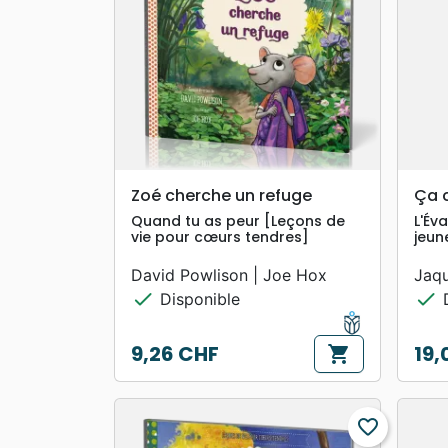
search
APERÇU RAPIDE
Zoé cherche un refuge
Ça 
Quand tu as peur [Leçons de
L'Év
vie pour cœurs tendres]
jeun
David Powlison | Joe Hox
Jaqu
check
check
Disponible
D
9,26 CHF
19,
shopping_cart
Prix
Prix
favorite_border