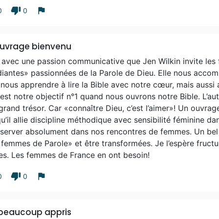
thumb_down
flag
0
0
uvrage bienvenu
 avec une passion communicative que Jen Wilkin invite les
diantes» passionnées de la Parole de Dieu. Elle nous acc
nous apprendre à lire la Bible avec notre cœur, mais aussi 
est notre objectif n°1 quand nous ouvrons notre Bible. L’au
grand trésor. Car «con­naître Dieu, c’est l’aimer»! Un ouvra
u’il allie discipline méthodique avec sensibilité féminine d
server absolument dans nos rencontres de femmes. Un bel o
femmes de Parole» et être transformées. Je l’espère fructu
les. Les femmes de France en ont besoin!
thumb_down
flag
0
0
 beaucoup appris