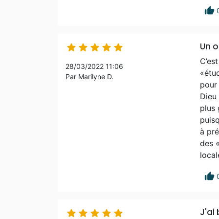
thumb_up
Un o





C’est
28/03/2022 11:06
«étu
Par Marilyne D.
pour 
Dieu 
plus 
puisq
à pré
des «
loca
thumb_up
J'ai




