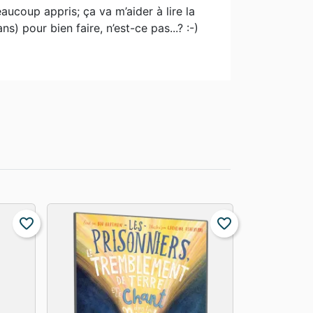
eaucoup appris; ça va m’aider à lire la
ns) pour bien faire, n’est-ce pas...? :-)
favorite_border
favorite_border