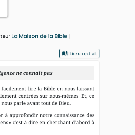
La Maison de la Bible
iteur
auto_stories
Lire un extrait
ligence ne connaît pas
acilement lire la Bible en nous laissant
alement centrées sur nous-mêmes. Et, ce
ui nous parle avant tout de Dieu.
er à approfondir notre connaissance des
ens » c’est-à-dire en cherchant d’abord à