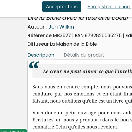
ation
Événements actuels
Femmes de Parole
Accepter tous
Enregistrer le choix
Lire la Bible avec la tête et le coeur
Auteur :
Jen Wilkin
Référence
MB3527
EAN
9782826035275
Ed
Diffuseur
La Maison de la Bible
Description
Détails du produit
Le cœur ne peut aimer ce que l’intel
Sans nous en rendre compte, nous pouvons f
conduire par nos émotions et en étant fin
faisant, nous oublions qu’elle est un livre q
Voici donc un petit ouvrage pour nous aid
Écritures, en nous y prenant « dans le bon s
connaître Celui qu’elles nous révèlent.