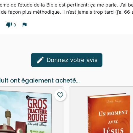
ème de l’étude de la Bible est pertinent: ça me parle. J’ai b
 de façon plus méthodique. Il n’est jamais trop tard (j’ai 66 a
thumb_down
flag
1
0
edit
Donnez votre avis
duit ont également acheté...
favorite_border