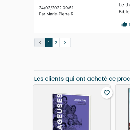
Le th
24/03/2022 09:51
Bible
Par Marie-Pierre R.
thumb_up
chevron_left
chevron_right
1
2
Les clients qui ont acheté ce pro
favorite_border