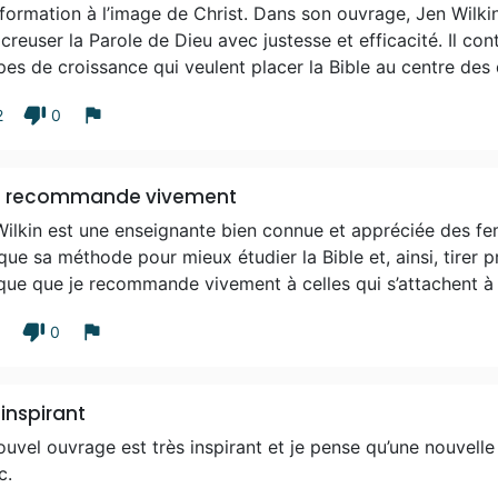
sformation à l’image de Christ. Dans son ouvrage, Jen Wilk
creuser la Parole de Dieu avec justesse et efficacité. Il con
es de croissance qui veulent placer la Bible au centre des 
thumb_down
flag
2
0
le recommande vivement
Wilkin est une enseignante bien connue et appréciée des fe
que sa méthode pour mieux étudier la Bible et, ainsi, tirer pr
que que je recommande vivement à celles qui s’attachent à 
thumb_down
flag
1
0
 inspirant
uvel ouvrage est très inspirant et je pense qu’une nouvelle 
c.