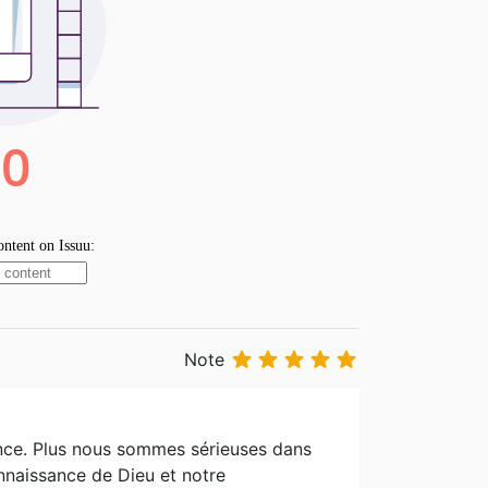





Note
nce. Plus nous som­mes sérieuses dans
onnaissance de Dieu et notre