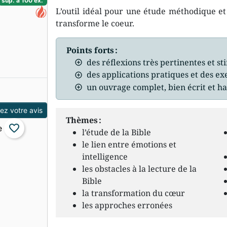
sup. à 100 ex.
L’outil idéal pour une étude méthodique et 
transforme le coeur.
Points forts :
des réflexions très pertinentes et 
des applications pratiques et des ex
un ouvrage complet, bien écrit et h
z votre avis
Thèmes :
favorite_border
l’étude de la Bible
le lien entre émotions et
intelligence
les obstacles à la lecture de la
Bible
la transformation du cœur
les approches erronées