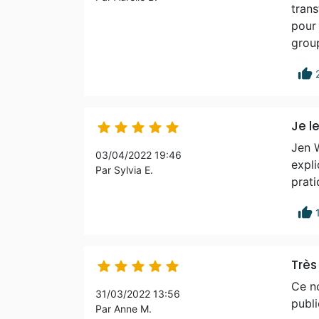
tran
pour 
group
thumb_up
Je 





Jen 
03/04/2022 19:46
expli
Par Sylvia E.
prati
thumb_up
Très





Ce no
31/03/2022 13:56
publi
Par Anne M.