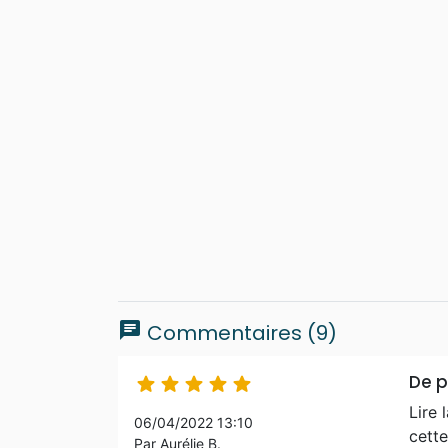
chat
Commentaires (9)
De p





Lire 
06/04/2022 13:10
cette
Par Aurélie B.