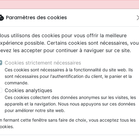
okie
Paramètres des cookies
ous utilisons des cookies pour vous offrir la meilleure
xpérience possible. Certains cookies sont nécessaires, vou
evez les accepter pour continuer à naviguer sur ce site.
Cookies strictement nécessaires
Ces cookies sont nécessaires à la fonctionnalité du site web. Ils
sont nécessaires pour l'authentification du client, le panier et la
commande.
Cookies analytiques
Nouveautés
Bibles
Livres
Jeunesse
Ces cookies collectent des données anonymes sur les visites, les
appareils et la navigation. Nous nous appuyons sur ces données
eaux Testaments
ine
 ans
lations
ns animés
s
Etude biblique
Bandes dessinées
Adolescents, jeunes
Rap, Hip-hop
Films, fiction
Jeux
pour améliorer notre site web.
ons
cation
2 ans
ry, Latino, Folk
gnement, conférences
elisation
Segond 21
Famille, couple
Bibles jeunesse
Instrumental
Documentaires, reportage
Accessoires de Bible
mmande depuis votre pays (United States).
n fermant cette fenêtre sans faire de choix, vous acceptez tous les
iles
e
ro
iels
Segond
Souffrance, Relation d'aide
Louange, Adoration
Papeterie
ookies.
k
elisation
esse
NEG
Santé
Hardrock, Métal
spirituelle
Femmes de Parole - Lire la Bible avec la tête 
cations
ts
l, Soul
Darby
Ethique, société, politique
Pop, Rock