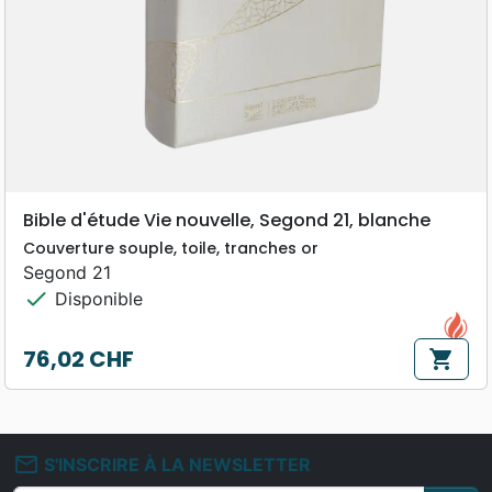
Bible d'étude Vie nouvelle, Segond 21, blanche
Couverture souple, toile, tranches or
Segond 21
check
Disponible
76,02 CHF
shopping_cart
Prix
mail_outline
S'INSCRIRE À LA NEWSLETTER