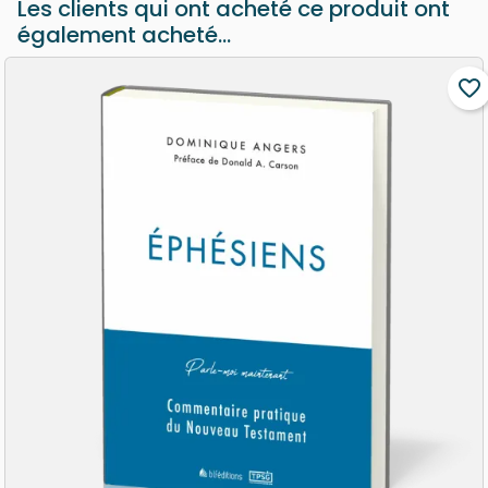
Les clients qui ont acheté ce produit ont
bestseller Connaître Dieu qui a été traduit
également acheté...
dans de nombreuses langues et tiré
à des centaines de milliers d’exemplaires.
favorite_border