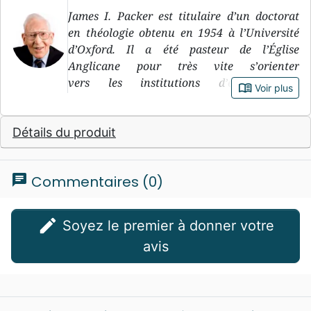
James I. Packer est titulaire d’un doctorat
en théologie obtenu en 1954 à l’Université
d’Oxford. Il a été pasteur de l’Église
Anglicane pour très vite s’orienter
vers les institutions d’enseignement
book_open
Voir plus
au Tyndale Hall où il a enseigné
jusqu’en 1961 pour ensuite assumer le poste
Détails du produit
de doyen au Latimer House jusqu’en 1970.
Cette année là, il retourne à Bristol
pour assumer le poste de doyen
chat
Commentaires (0)
du Trinity College. En 1979, il quitte
le Royaume-Uni pour s’installer à Vancouver
au Canada où il devient professeur
edit
Soyez le premier à donner votre
de théologie systématique et de théologie
avis
historique au Regent College.
James Innell Packer est considéré comme
l’un des évangéliques les plus influents
d’Amérique du Nord. Il est l'auteur du