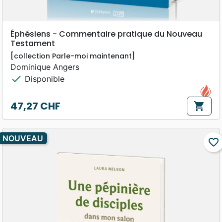
Éphésiens - Commentaire pratique du Nouveau
Testament
[collection Parle-moi maintenant]
Dominique Angers
check
Disponible
47,27 CHF
shopping_cart
Prix
NOUVEAU
favorite_border