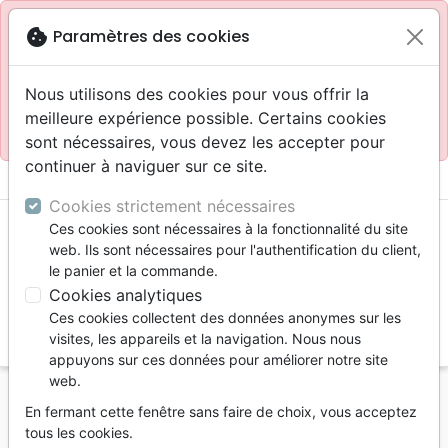
Site réservé aux professionnels
block
cookie
Paramètres des cookies
Accès pour les professionnels :
Se connecter
Nous utilisons des cookies pour vous offrir la
meilleure expérience possible. Certains cookies
Site pour le grand public :
La Maison de la Bible
.
sont nécessaires, vous devez les accepter pour
continuer à naviguer sur ce site.
menu
shopping_cart
account_circle
Cookies strictement nécessaires
Ces cookies sont nécessaires à la fonctionnalité du site
web. Ils sont nécessaires pour l'authentification du client,
le panier et la commande.
Cookies analytiques
Ces cookies collectent des données anonymes sur les
search
visites, les appareils et la navigation. Nous nous
appuyons sur ces données pour améliorer notre site
Reche
web.
En fermant cette fenêtre sans faire de choix, vous acceptez
Vous ne pouvez pas créer de nouvelle commande
tous les cookies.
depuis votre pays (United States).