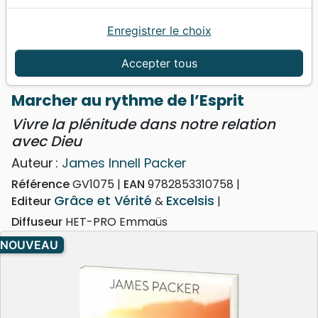
Enregistrer le choix
Accueil
Livres
Doctrine
Saint Esprit
Marcher au rythme de l’Esprit - Vivre la plénitude
Accepter tous
dans notre relation avec Dieu
Marcher au rythme de l’Esprit
Vivre la plénitude dans notre relation
avec Dieu
Auteur :
James Innell Packer
Référence
GV1075
EAN
9782853310758
Grâce et Vérité
Excelsis
Editeur
&
Diffuseur
HET-PRO Emmaüs
NOUVEAU