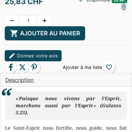
25,83 CHF
22 ex.
remove
add
shopping_cart
AJOUTER AU PANIER
edit
Donnez votre avis
facebook
twitter
pinterest
favorite_border
Description
« Puisque nous vivons par l’Esprit,
marchons aussi par l’Esprit » (Galates
5.25).
Le Saint-Esprit nous fortifie, nous guide, nous fait