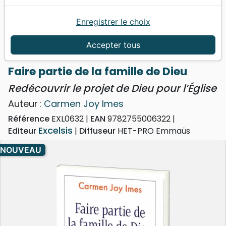
Enregistrer le choix
Accueil
Livres
Eglise
Doctrine
Faire partie de la famille de Dieu - Redécouvrir le
Accepter tous
projet de Dieu pour l’Église
Faire partie de la famille de Dieu
Redécouvrir le projet de Dieu pour l’Église
Auteur :
Carmen Joy Imes
Référence
EXL0632
EAN
9782755006322
Excelsis
Editeur
Diffuseur
HET-PRO Emmaüs
NOUVEAU