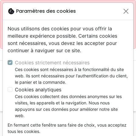
Site réservé aux professionnels
block
cookie
Paramètres des cookies
Accès pour les professionnels :
Se connecter
Nous utilisons des cookies pour vous offrir la
meilleure expérience possible. Certains cookies
Site pour le grand public :
La Maison de la Bible
.
sont nécessaires, vous devez les accepter pour
continuer à naviguer sur ce site.
menu
shopping_cart
account_circle
Cookies strictement nécessaires
Ces cookies sont nécessaires à la fonctionnalité du site
web. Ils sont nécessaires pour l'authentification du client,
le panier et la commande.
Cookies analytiques
Ces cookies collectent des données anonymes sur les
search
visites, les appareils et la navigation. Nous nous
appuyons sur ces données pour améliorer notre site
Reche
web.
En fermant cette fenêtre sans faire de choix, vous acceptez
Vous ne pouvez pas créer de nouvelle commande
tous les cookies.
depuis votre pays (United States).