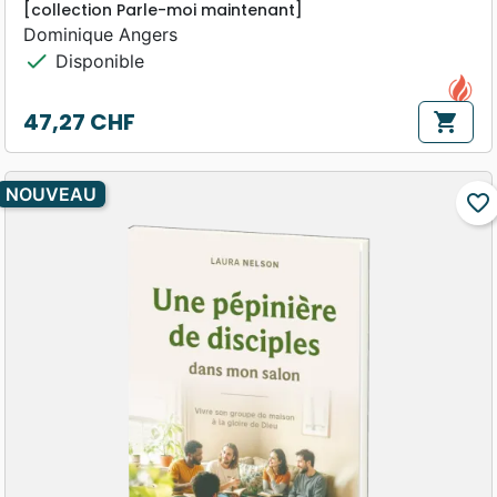
[collection Parle-moi maintenant]
Dominique Angers
check
Disponible
47,27 CHF
shopping_cart
Prix
NOUVEAU
favorite_border