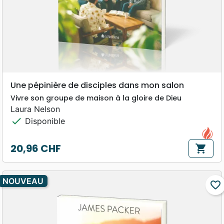
Une pépinière de disciples dans mon salon
Vivre son groupe de maison à la gloire de Dieu
Laura Nelson
check
Disponible
20,96 CHF
shopping_cart
Prix
NOUVEAU
favorite_border