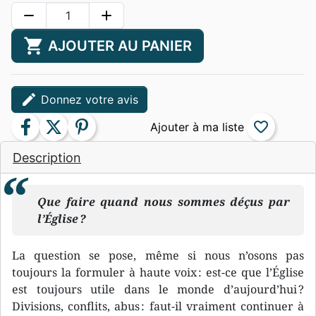
remove
add
shopping_cart
AJOUTER AU PANIER
edit
Donnez votre avis
facebook
twitter
pinterest
favorite_border
Description
Que faire quand nous sommes déçus par
l’Église ?
La question se pose, même si nous n’osons pas
toujours la formuler à haute voix : est-ce que l’Église
est toujours utile dans le monde d’aujourd’hui ?
Divisions, conflits, abus : faut-il vraiment continuer à