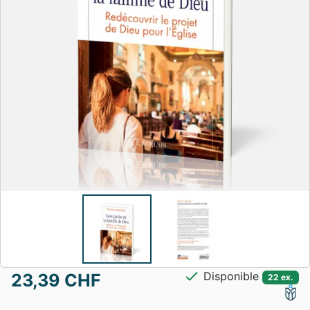
check
Disponible
23,39 CHF
22 ex.