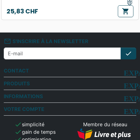
25,83 CHF
shopping_cart
Prix
mail_outline
S'INSCRIRE À LA NEWSLETTER
check
S'i
CONTACT
PRODUITS
INFORMATIONS
VOTRE COMPTE
check
simplicité
Membre du réseau
check
gain de temps
check
optimisation