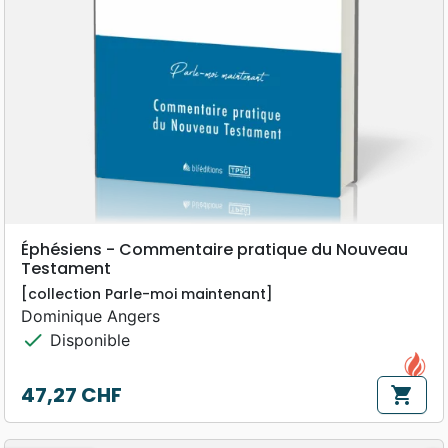
Éphésiens - Commentaire pratique du Nouveau
Testament
[collection Parle-moi maintenant]
Dominique Angers
check
Disponible
47,27 CHF
shopping_cart
Prix