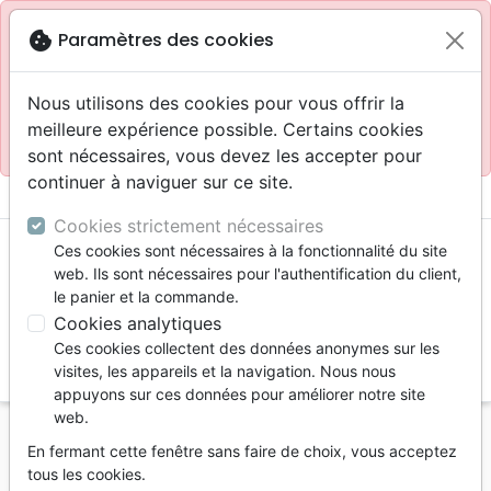
Site réservé aux professionnels
block
cookie
Paramètres des cookies
Accès pour les professionnels :
Se connecter
Nous utilisons des cookies pour vous offrir la
meilleure expérience possible. Certains cookies
Site pour le grand public :
La Maison de la Bible
.
sont nécessaires, vous devez les accepter pour
continuer à naviguer sur ce site.
menu
shopping_cart
account_circle
Cookies strictement nécessaires
Ces cookies sont nécessaires à la fonctionnalité du site
web. Ils sont nécessaires pour l'authentification du client,
le panier et la commande.
Cookies analytiques
Ces cookies collectent des données anonymes sur les
search
visites, les appareils et la navigation. Nous nous
appuyons sur ces données pour améliorer notre site
Reche
web.
En fermant cette fenêtre sans faire de choix, vous acceptez
Vous ne pouvez pas créer de nouvelle commande
tous les cookies.
depuis votre pays (United States).