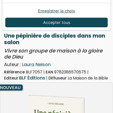
Enregistrer le choix
Accueil
Livres
Eglise
Cellules de maison
Une pépinière de disciples dans mon salon - Vivre
Accepter tous
son groupe de maison à la gloire de Dieu
Une pépinière de disciples dans mon
salon
Vivre son groupe de maison à la gloire
de Dieu
Auteur :
Laura Nelson
Référence
BLF7057
EAN
9782386570575
BLF Éditions
Editeur
Diffuseur
La Maison de la Bible
NOUVEAU