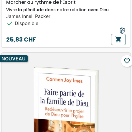
Marcher au rythme de l’Esprit
Vivre la plénitude dans notre relation avec Dieu
James Innell Packer
check
Disponible
25,83 CHF
shopping_cart
Prix
NOUVEAU
favorite_border