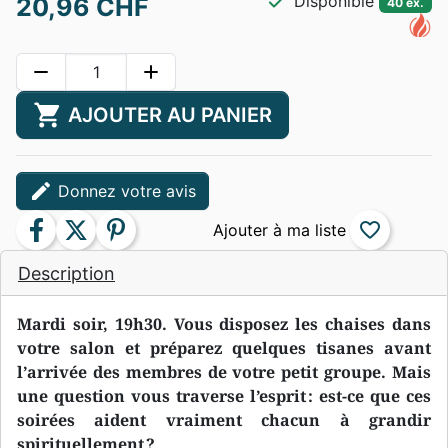
check
Disponible
20,96 CHF
40 ex.
remove
add
shopping_cart
AJOUTER AU PANIER
edit
Donnez votre avis
facebook
twitter
pinterest
favorite_border
Description
Mardi soir, 19h30. Vous disposez les chaises dans
votre salon et préparez quelques tisanes avant
l’arrivée des membres de votre petit groupe. Mais
une question vous traverse l’esprit : est-ce que ces
soirées aident vraiment chacun à grandir
spirituellement ?