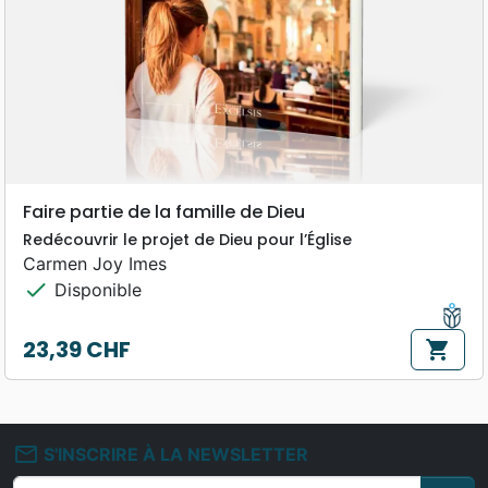
Faire partie de la famille de Dieu
Redécouvrir le projet de Dieu pour l’Église
Carmen Joy Imes
check
Disponible
23,39 CHF
shopping_cart
Prix
mail_outline
S'INSCRIRE À LA NEWSLETTER