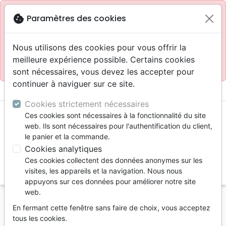
Site réservé aux professionnels
block
cookie
Paramètres des cookies
Accès pour les professionnels :
Se connecter
Nous utilisons des cookies pour vous offrir la
meilleure expérience possible. Certains cookies
Site pour le grand public :
La Maison de la Bible
.
sont nécessaires, vous devez les accepter pour
continuer à naviguer sur ce site.
menu
shopping_cart
account_circle
Cookies strictement nécessaires
Ces cookies sont nécessaires à la fonctionnalité du site
web. Ils sont nécessaires pour l'authentification du client,
le panier et la commande.
Cookies analytiques
Ces cookies collectent des données anonymes sur les
search
visites, les appareils et la navigation. Nous nous
appuyons sur ces données pour améliorer notre site
Reche
web.
En fermant cette fenêtre sans faire de choix, vous acceptez
Vous ne pouvez pas créer de nouvelle commande
tous les cookies.
depuis votre pays (United States).