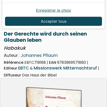
Enregistrer le choix
Accueil
Livres
Commentaires
Prophètes
Der Gerechte wird durch seinen Glauben leben -
Accepter tous
Habakuk
Der Gerechte wird durch seinen
Glauben leben
Habakuk
Auteur :
Johannes Pflaum
Référence
EBTC719188
EAN
9783969571880
EBTC
Missionswerk Mitternachtsruf
Editeur
&
Diffuseur
Das Haus der Bibel