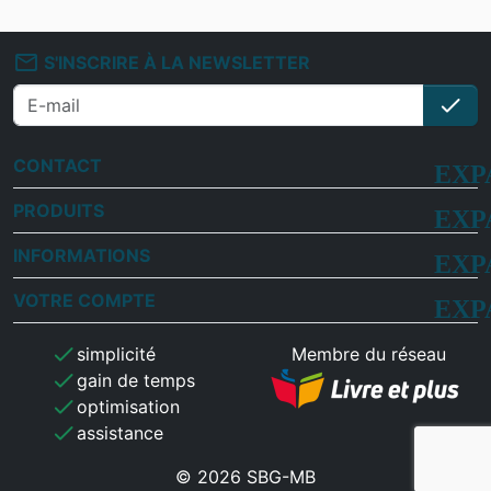
mail_outline
S'INSCRIRE À LA NEWSLETTER
check
S'i
CONTACT
PRODUITS
INFORMATIONS
VOTRE COMPTE
check
simplicité
Membre du réseau
check
gain de temps
check
optimisation
check
assistance
© 2026 SBG-MB