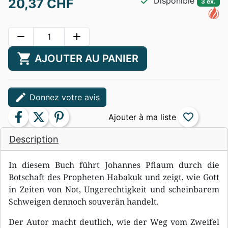
check
Disponible
20,37 CHF
3 ex.
remove
add
shopping_cart
AJOUTER AU PANIER
edit
Donnez votre avis
facebook
twitter
pinterest
favorite_border
Description
In diesem Buch führt Johannes Pflaum durch die
Botschaft des Propheten Habakuk und zeigt, wie Gott
in Zeiten von Not, Ungerechtigkeit und scheinbarem
Schweigen dennoch souverän handelt.
Der Autor macht deutlich, wie der Weg vom Zweifel