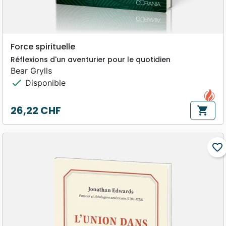
Force spirituelle
Réflexions d'un aventurier pour le quotidien
Bear Grylls
check
Disponible
26,22 CHF
shopping_cart
Prix
favorite_border