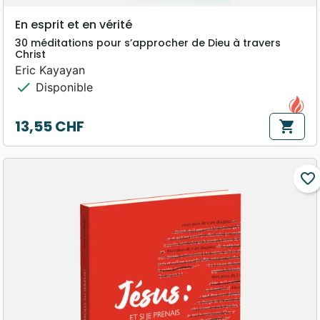
En esprit et en vérité
30 méditations pour s’approcher de Dieu à travers
Christ
Eric Kayayan
check
Disponible
13,55 CHF
shopping_cart
Prix
favorite_border