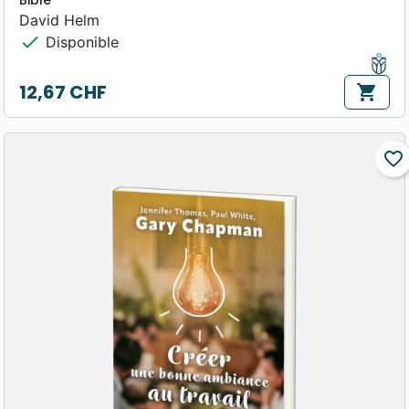
Bible
David Helm
check
Disponible
12,67 CHF
shopping_cart
Prix
favorite_border