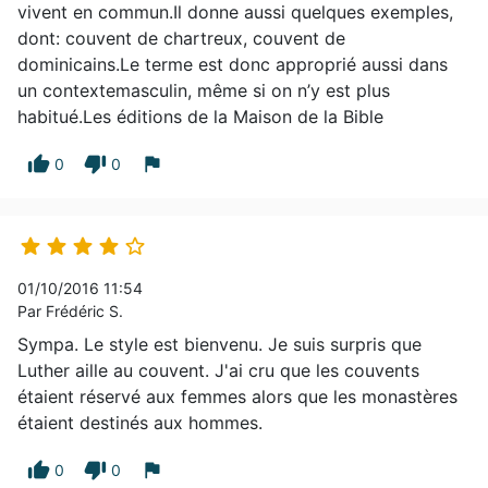
vivent en commun.Il donne aussi quelques exemples,
dont: couvent de chartreux, couvent de
dominicains.Le terme est donc approprié aussi dans
un contextemasculin, même si on n’y est plus
habitué.Les éditions de la Maison de la Bible
thumb_up
thumb_down
flag
0
0





01/10/2016 11:54
Par Frédéric S.
Sympa. Le style est bienvenu. Je suis surpris que
Luther aille au couvent. J'ai cru que les couvents
étaient réservé aux femmes alors que les monastères
étaient destinés aux hommes.
thumb_up
thumb_down
flag
0
0