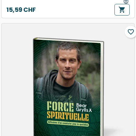
15,59 CHF
shopping_cart
Prix
favorite_border