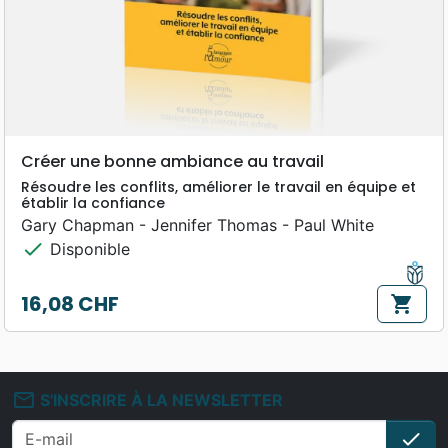
Créer une bonne ambiance au travail
Résoudre les conflits, améliorer le travail en équipe et
établir la confiance
Gary Chapman - Jennifer Thomas - Paul White
check
Disponible
16,08 CHF
shopping_cart
Prix
mail_outline
S'INSCRIRE À LA NEWSLETTER
check
S'i