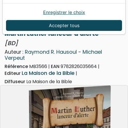
Enregistrer le choix
Accueil
Livres
Enfants
Adolescents, Jeunes
12 à 15 ans
Martin Luther lanceur d'alerte - [BD]
Accepter tous
Martin Luther lanceur d'alerte
[BD]
Auteur :
Raymond R. Hausoul
-
Michael
Verpeut
Référence
MB3566
EAN
9782826035664
La Maison de la Bible
Editeur
Diffuseur
La Maison de la Bible