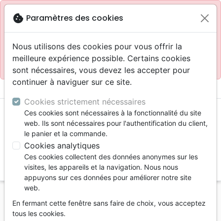
Site réservé aux professionnels
block
cookie
Paramètres des cookies
Accès pour les professionnels :
Se connecter
Nous utilisons des cookies pour vous offrir la
meilleure expérience possible. Certains cookies
Site pour le grand public :
La Maison de la Bible
.
sont nécessaires, vous devez les accepter pour
continuer à naviguer sur ce site.
menu
shopping_cart
account_circle
Cookies strictement nécessaires
Ces cookies sont nécessaires à la fonctionnalité du site
web. Ils sont nécessaires pour l'authentification du client,
le panier et la commande.
Cookies analytiques
Ces cookies collectent des données anonymes sur les
search
visites, les appareils et la navigation. Nous nous
appuyons sur ces données pour améliorer notre site
Reche
web.
En fermant cette fenêtre sans faire de choix, vous acceptez
Vous ne pouvez pas créer de nouvelle commande
tous les cookies.
depuis votre pays (United States).