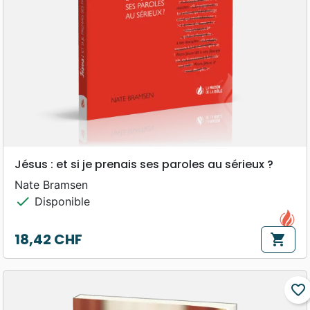
Jésus : et si je prenais ses paroles au sérieux ?
Nate Bramsen
check
Disponible
18,42 CHF
shopping_cart
Prix
favorite_border