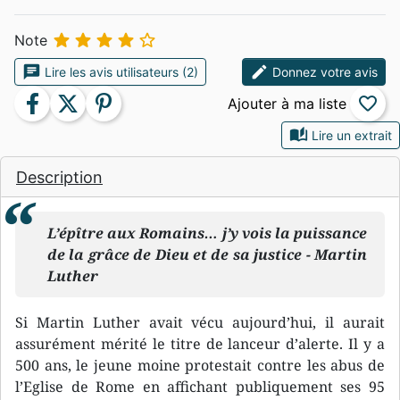





Note
chat
edit
Lire les avis utilisateurs (2)
Donnez votre avis
facebook
twitter
pinterest
favorite_border
auto_stories
Lire un extrait
Description
L’épître aux Romains… j’y vois la puissance
de la grâce de Dieu et de sa justice - Martin
Luther
Si Martin Luther avait vécu aujourd’hui, il aurait
assurément mérité le titre de lanceur d’alerte. Il y a
500 ans, le jeune moine protestait contre les abus de
l’Eglise de Rome en affichant publiquement ses 95