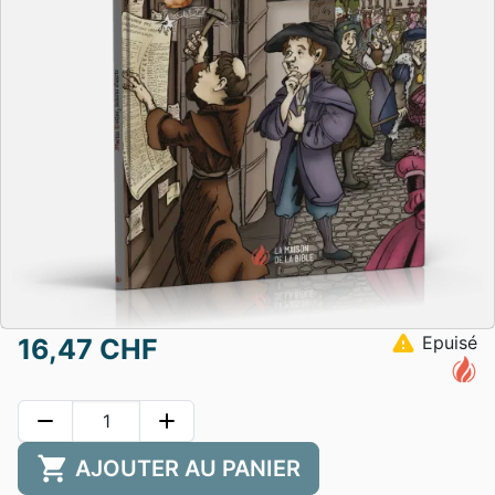
warning
Epuisé
16,47 CHF
remove
add
shopping_cart
AJOUTER AU PANIER