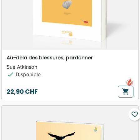
Au-delà des blessures, pardonner
Sue Atkinson
check
Disponible
22,90 CHF
shopping_cart
Prix
favorite_border