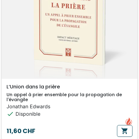
L’Union dans la prière
Un appel à prier ensemble pour la propagation de
l'évangile
Jonathan Edwards
check
Disponible
11,60 CHF
shopping_cart
Prix