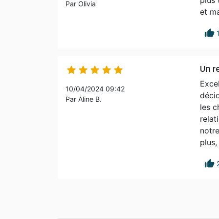
Par Olivia
et ma
thumb_up
Un r





Excel
10/04/2024 09:42
décid
Par Aline B.
les c
relat
notre
plus,
thumb_up