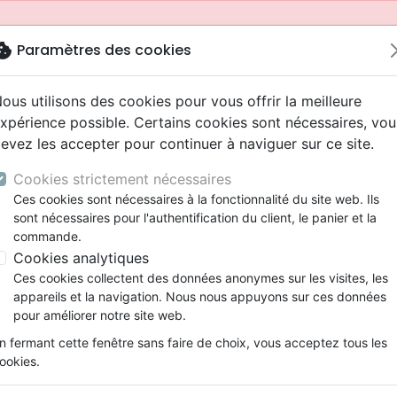
okie
Paramètres des cookies
ous utilisons des cookies pour vous offrir la meilleure
xpérience possible. Certains cookies sont nécessaires, vou
evez les accepter pour continuer à naviguer sur ce site.
Cookies strictement nécessaires
Ces cookies sont nécessaires à la fonctionnalité du site web. Ils
sont nécessaires pour l'authentification du client, le panier et la
commande.
Cookies analytiques
Nouveautés
Bibles
Livres
Jeunesse
Ces cookies collectent des données anonymes sur les visites, les
appareils et la navigation. Nous nous appuyons sur ces données
eaux Testaments
ine
 ans
lations
ns animés
s
Etude biblique
Bandes dessinées
Adolescents, jeunes
Rap, Hip-hop
Films, fiction
Jeux
pour améliorer notre site web.
ons
cation
2 ans
ry, Latino, Folk
gnement, conférences
elisation
Segond 21
Famille, couple
Bibles jeunesse
Instrumental
Documentaires, reportage
Accessoires de Bible
mmande depuis votre pays (United States).
n fermant cette fenêtre sans faire de choix, vous acceptez tous les
iles
e
ro
iels
Segond
Souffrance, Relation d'aide
Louange, Adoration
Papeterie
ookies.
k
elisation
esse
NEG
Santé
Hardrock, Métal
Jeunes
15 à 18 ans
Jésus : et si je prenais ses paroles 
cations
ts
l, Soul
Darby
Ethique, société, politique
Pop, Rock