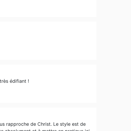
rès édifiant !
ous rapproche de Christ. Le style est de
lire absolument et à mettre en pratique ici