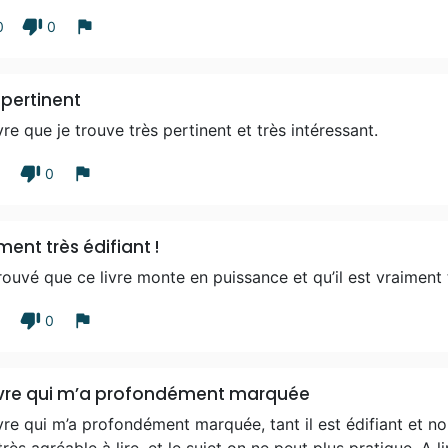
thumb_down
flag
0
0
 pertinent
vre que je trouve très pertinent et très intéressant.
thumb_down
flag
1
0
ment très édifiant !
trouvé que ce livre monte en puissance et qu’il est vraiment t
thumb_down
flag
1
0
ivre qui m’a profondément marquée
vre qui m’a profondément marquée, tant il est édifiant et n
très agréable à lire, et le sujet on ne peut plus pratique. A 