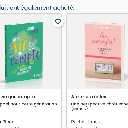
duit ont également acheté...
favorite_border
search
search
APERÇU RAPIDE
APERÇU RAPIDE
 vie qui compte
Aïe, mes règles!
ppel pour cette génération
Une perspective chrétienn
(enfin…)
 Piper
Rachel Jones