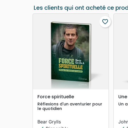
Les clients qui ont acheté ce pro
favorite_border
search
APERÇU RAPIDE
Force spirituelle
Une
Réflexions d'un aventurier pour
Un a
le quotidien
Bear Grylls
John