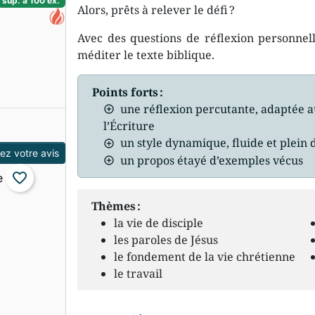
sup. à 100 ex.
Alors, prêts à relever le défi ?
Avec des questions de réflexion personnell
méditer le texte biblique.
Points forts :
une réflexion percutante, adaptée a
l’Écriture
un style dynamique, fluide et plein
z votre avis
un propos étayé d’exemples vécus
favorite_border
Thèmes :
la vie de disciple
les paroles de Jésus
le fondement de la vie chrétienne
le travail