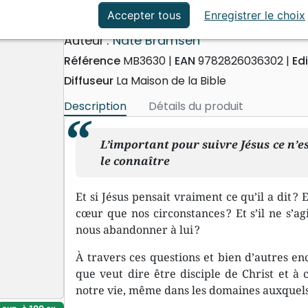
ation
Événements actuels
Jésus : et si je prenais ses pa
Accepter tous
Enregistrer le choix
Auteur :
Nate Bramsen
Référence
MB3630
EAN
9782826036302
Ed
Diffuseur
La Maison de la Bible
Description
Détails du produit
L’important pour suivre Jésus ce n’est
le connaître
Et si Jésus pensait vraiment ce qu’il a dit ? 
cœur que nos circonstances ? Et s’il ne s’agi
nous abandonner à lui ?
À travers ces questions et bien d’autres enc
que veut dire être disciple de Christ et à
notre vie, même dans les domaines auxquels