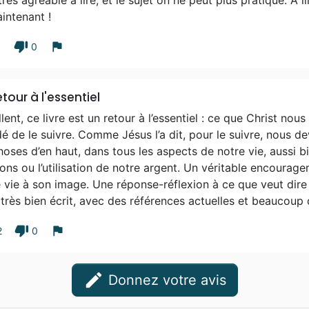
intenant !
thumb_down
flag
1
0
etour à l'essentiel
lent, ce livre est un retour à l’essentiel : ce que Christ n
é de le suivre. Comme Jésus l’a dit, pour le suivre, nous 
hoses d’en haut, dans tous les aspects de notre vie, aussi b
ions ou l’utilisation de notre argent. Un véritable encourag
 vie à son image. Une réponse-réflexion à ce que veut dire «
 très bien écrit, avec des références actuelles et beaucoup
thumb_down
flag
2
0
edit
Donnez votre avis