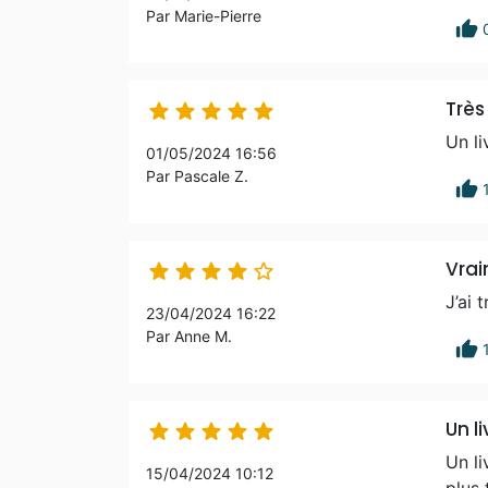
Par Marie-Pierre
thumb_up
Très





Un li
01/05/2024 16:56
Par Pascale Z.
thumb_up
Vrai





J’ai 
23/04/2024 16:22
Par Anne M.
thumb_up
Un l





Un li
15/04/2024 10:12
plus 