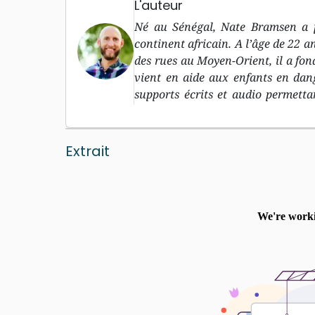
L'auteur
Né au Sénégal, Nate Bramsen a p
continent africain. A l’âge de 22 an
des rues au Moyen-Orient, il a fon
vient en aide aux enfants en dan
supports écrits et audio permetta
travers un ministère itinérant, il
suivre Jésus sans condition.
Extrait