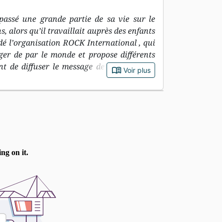
assé une grande partie de sa vie sur le
s, alors qu’il travaillait auprès des enfants
dé l’organisation ROCK International , qui
ger de par le monde et propose différents
nt de diffuser le message de l’Evangile. A
book_open
Voir plus
 cherche à encourager la jeune génération à