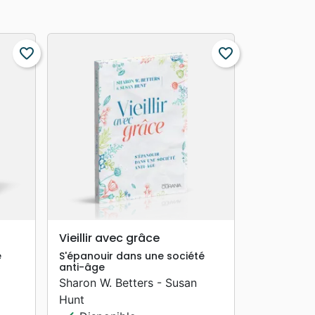
favorite_border
favorite_border
search
APERÇU RAPIDE
Vieillir avec grâce
e
S'épanouir dans une société
anti-âge
Sharon W. Betters - Susan
Hunt