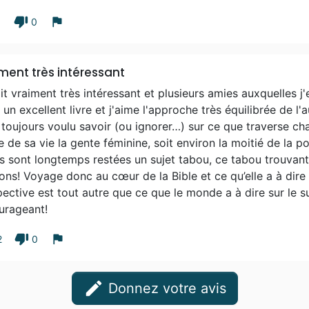
thumb_down
flag
1
0
ment très intéressant
it vraiment très intéressant et plusieurs amies auxquelles j'e
 un excellent livre et j'aime l'approche très équilibrée de l
toujours voulu savoir (ou ignorer…) sur ce que traverse c
e de sa vie la gente féminine, soit environ la moitié de la 
s sont longtemps restées un sujet tabou, ce tabou trouvan
ions! Voyage donc au cœur de la Bible et ce qu’elle a à dire
ective est tout autre que ce que le monde a à dire sur le suj
urageant!
thumb_down
flag
2
0
edit
Donnez votre avis