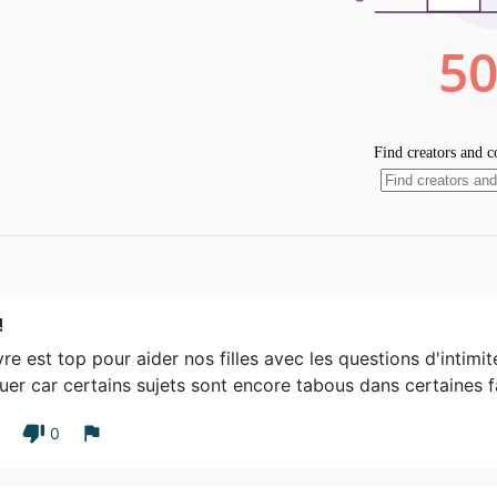
!
vre est top pour aider nos filles avec les questions d'intimit
er car certains sujets sont encore tabous dans certaines f
thumb_down
flag
1
0