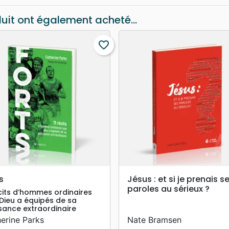
duit ont également acheté...
favorite_border
search
search
APERÇU RAPIDE
APERÇU RAPIDE
s
Jésus : et si je prenais s
paroles au sérieux ?
écits d’hommes ordinaires
Dieu a équipés de sa
sance extraordinaire
erine Parks
Nate Bramsen