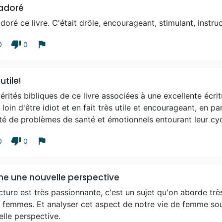
 adoré
adoré ce livre. C'était drôle, encourageant, stimulant, instru
thumb_down
flag
0
0
utile!
érités bibliques de ce livre associées à une excellente écrit
 loin d'être idiot et en fait très utile et encourageant, en p
té de problèmes de santé et émotionnels entourant leur cyc
thumb_down
flag
0
0
e une nouvelle perspective
cture est très passionnante, c'est un sujet qu'on aborde trè
 femmes. Et analyser cet aspect de notre vie de femme sou
lle perspective.