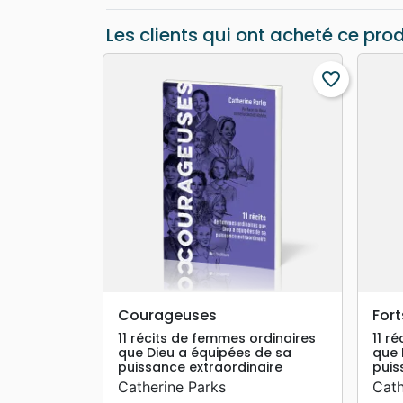
Les clients qui ont acheté ce pro
favorite_border
search
APERÇU RAPIDE
Courageuses
Fort
11 récits de femmes ordinaires
11 r
que Dieu a équipées de sa
que 
puissance extraordinaire
puis
Catherine Parks
Cath