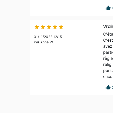
thumb_up
Vrai





C'éta
01/11/2022 12:15
C'est
Par Anne W.
avez 
parti
règle
relig
persp
enco
thumb_up