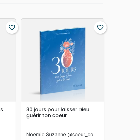
favorite_border
favorite_border
search
APERÇU RAPIDE
es
30 jours pour laisser Dieu
guérir ton coeur
Noémie Suzanne @soeur_co