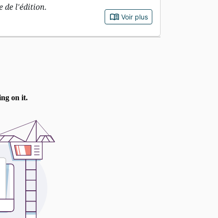
 de l'édition.
book_open
Voir plus