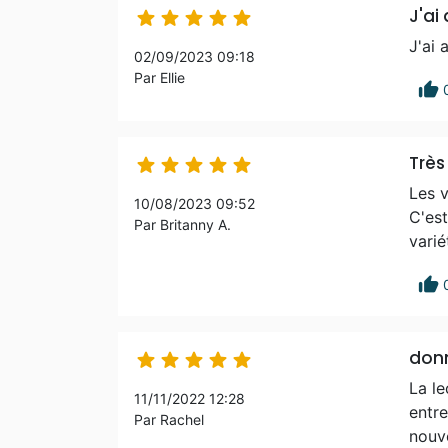
J'ai





J'ai 
02/09/2023 09:18
Par Ellie
thumb_up
Très 





Les v
10/08/2023 09:52
C'est
Par Britanny A.
varié
thumb_up
donn





La le
11/11/2022 12:28
entre
Par Rachel
nouve