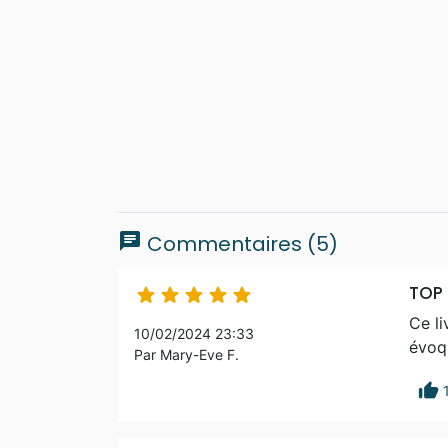
chat
Commentaires (5)
TOP 





Ce li
10/02/2024 23:33
évoqu
Par Mary-Eve F.
thumb_up