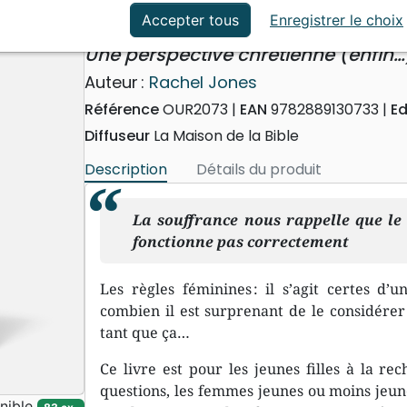
ation
Événements actuels
Aïe, mes règles!
Accepter tous
Enregistrer le choix
Une perspective chrétienne (enfin…
Auteur :
Rachel Jones
Référence
OUR2073
EAN
9782889130733
Ed
Diffuseur
La Maison de la Bible
Description
Détails du produit
La souffrance nous rappelle que l
fonctionne pas correctement
Les règles féminines : il s’agit certes d
combien il est surprenant de le considérer à
tant que ça…
Ce livre est pour les jeunes filles à la r
questions, les femmes jeunes ou moins jeun
nible