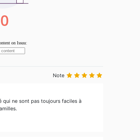





Note
é qui ne sont pas toujours faciles à
amilles.