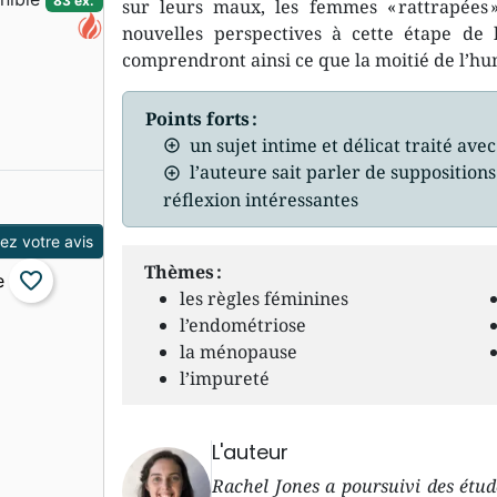
83 ex.
sur leurs maux, les femmes « rattrapées
nouvelles perspectives à cette étape de 
comprendront ainsi ce que la moitié de l’h
Points forts :
un sujet intime et délicat traité avec
l’auteure sait parler de suppositions
réflexion intéressantes
z votre avis
Thèmes :
favorite_border
les règles féminines
l’endométriose
la ménopause
l’impureté
L'auteur
Rachel Jones a poursuivi des étude