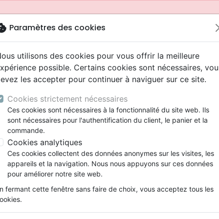
okie
Paramètres des cookies
ous utilisons des cookies pour vous offrir la meilleure
xpérience possible. Certains cookies sont nécessaires, vou
evez les accepter pour continuer à naviguer sur ce site.
Cookies strictement nécessaires
Ces cookies sont nécessaires à la fonctionnalité du site web. Ils
sont nécessaires pour l'authentification du client, le panier et la
commande.
Cookies analytiques
Nouveautés
Bibles
Livres
Jeunesse
Ces cookies collectent des données anonymes sur les visites, les
appareils et la navigation. Nous nous appuyons sur ces données
eaux Testaments
ine
 ans
lations
ns animés
s
Etude biblique
Bandes dessinées
Adolescents, jeunes
Rap, Hip-hop
Films, fiction
Jeux
pour améliorer notre site web.
ons
cation
2 ans
ry, Latino, Folk
gnement, conférences
elisation
Segond 21
Famille, couple
Bibles jeunesse
Instrumental
Documentaires, reportage
Accessoires de Bible
mmande depuis votre pays (United States).
n fermant cette fenêtre sans faire de choix, vous acceptez tous les
iles
e
ro
iels
Segond
Souffrance, Relation d'aide
Louange, Adoration
Papeterie
ookies.
k
elisation
esse
NEG
Santé
Hardrock, Métal
es règles! - Une perspective chrétienne (enfin…)
cations
ts
l, Soul
Darby
Ethique, société, politique
Pop, Rock