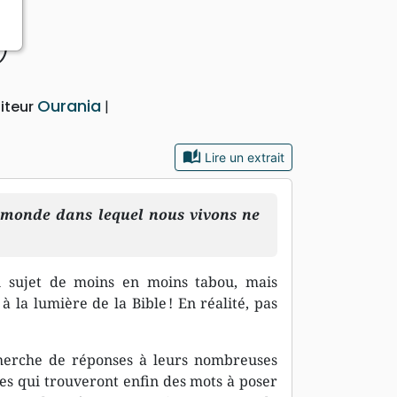
)
Ourania
iteur
auto_stories
Lire un extrait
e monde dans lequel nous vivons ne
’un sujet de moins en moins tabou, mais
 la lumière de la Bible ! En réalité, pas
echerche de réponses à leurs nombreuses
es qui trouveront enfin des mots à poser